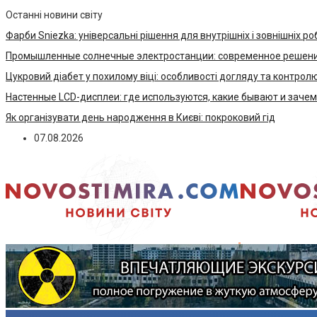
Останні новини світу
Фарби Sniezka: універсальні рішення для внутрішніх і зовнішніх ро
Промышленные солнечные электростанции: современное решени
Цукровий діабет у похилому віці: особливості догляду та контрол
Настенные LCD-дисплеи: где используются, какие бывают и заче
Як організувати день народження в Києві: покроковий гід
07.08.2026