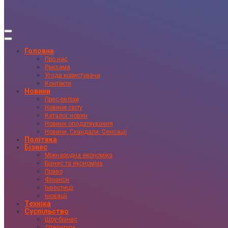
Головна
Про нас
Реклама
Угода користувача
Контакти
Новини
Прес-релізи
Новини світу
Каталог новин
Новини оподаткування
Новини, Скандали, Сенсації
Політика
Бізнес
Міжнародна економіка
Бізнес та економіка
Право
Фінанси
Інвестиції
Іновації
Техніка
Суспільство
Шоу-бізнес
Література