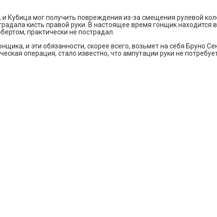
, и Кубица мог получить повреждения из-за смещения рулевой кол
традала кисть правой руки. В настоящее время гонщик находится 
обертом, практически не пострадал.
онщика, и эти обязанности, скорее всего, возьмет на себя Бруно С
еская операция, стало известно, что ампутации руки не потребуе