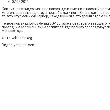
07.02.2011
Как видно из видео, машина повреждена именно в носовой части
многочисленные переломы правой руки и ноги. Очень сильно пос
то, что штурман Якуб Гербер, находящийся в это время рядом с Р
Теперь команда Lotus Renault GP осталась без своего ведущего г
последним сообщениям из госпиталя, где прошла первая хирургич
меньше года.
Фото: wikipedia.org
Видео: youtube.com