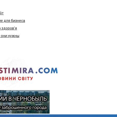
біт
е для бизнеса
ю здоров’я
м они нужны