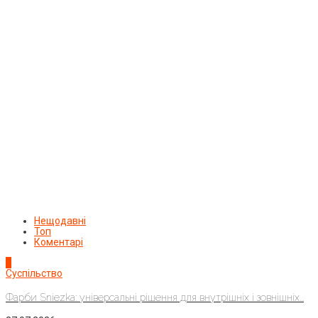
Нещодавні
Топ
Коментарі
1
Суспільство
Фарби Sniezka: універсальні рішення для внутрішніх і зовнішніх...