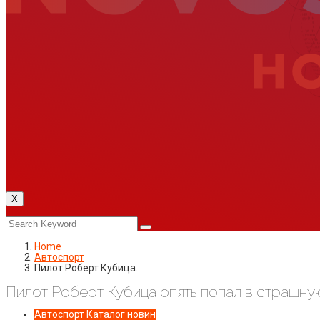
X
Home
Автоспорт
Пилот Роберт Кубица…
Пилот Роберт Кубица опять попал в страшну
Автоспорт
Каталог новин