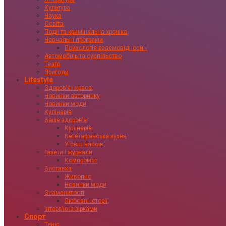
Культура
Наука
Освіта
Події та кримінальна хроніка
Навчальні програми
Психологія взаємовідносин
Автомобіль та суспільство
Театр
Пригоди
Lifestyle
Здоровʼя і краса
Новинки авторинку
Новинки моди
Кулінарія
Ваше здоровʼя
Кулінарія
Вегетаріанська кухня
У світі напоїв
Газети і журнали
Компромат
Виставка
Живопис
Новинки моди
Знаменитості
Любовні історії
Інтервʼю із зірками
Спорт
Теніс