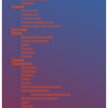
Контакти
Новини
Прес-релізи
Новини світу
Каталог новин
Новини оподаткування
Новини, Скандали, Сенсації
Політика
Бізнес
Міжнародна економіка
Бізнес та економіка
Право
Фінанси
Інвестиції
Іновації
Техніка
Суспільство
Шоу-бізнес
Література
Культура
Наука
Освіта
Події та кримінальна хроніка
Навчальні програми
Психологія взаємовідносин
Автомобіль та суспільство
Театр
Пригоди