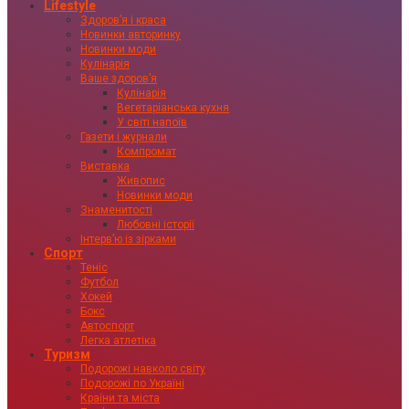
Lifestyle
Здоровʼя і краса
Новинки авторинку
Новинки моди
Кулінарія
Ваше здоровʼя
Кулінарія
Вегетаріанська кухня
У світі напоїв
Газети і журнали
Компромат
Виставка
Живопис
Новинки моди
Знаменитості
Любовні історії
Інтервʼю із зірками
Спорт
Теніс
Футбол
Хокей
Бокс
Автоспорт
Легка атлетіка
Туризм
Подорожі навколо світу
Подорожі по Україні
Країни та міста