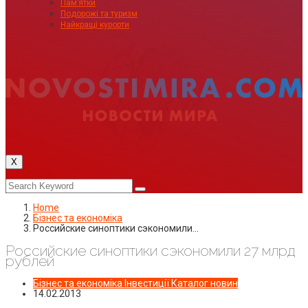
Пам’ятки
Подорожі та туризм
Найкращі курорти
X
Home
Бізнес та економіка
Российские синоптики сэкономили…
Российские синоптики сэкономили 27 млрд
рублей
Бізнес та економіка
Інвестиції
Каталог новин
14.02.2013