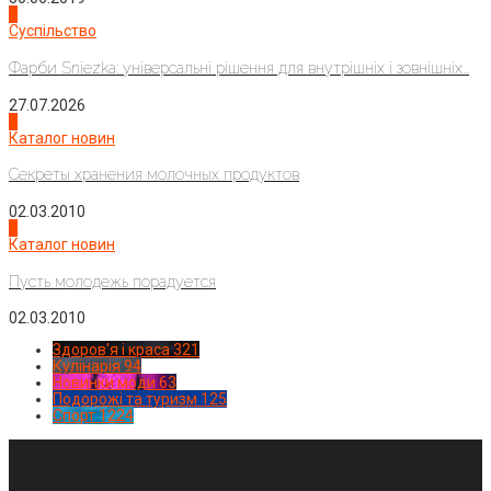
2
Суспільство
Фарби Sniezka: універсальні рішення для внутрішніх і зовнішніх...
27.07.2026
3
Каталог новин
Секреты хранения молочных продуктов
02.03.2010
4
Каталог новин
Пусть молодежь порадуется
02.03.2010
Здоров'я і краса
321
Кулінарія
94
Новинки моди
63
Подорожі та туризм
125
Спорт
1224