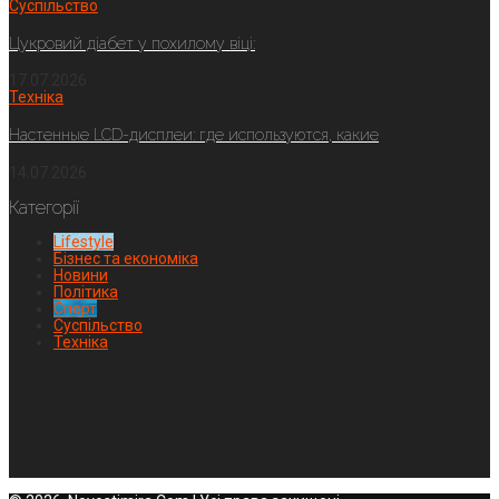
Суспільство
Цукровий діабет у похилому віці:
17.07.2026
Техніка
Настенные LCD-дисплеи: где используются, какие
14.07.2026
Категорії
Lifestyle
Бізнес та економіка
Новини
Політика
Спорт
Суспільство
Техніка