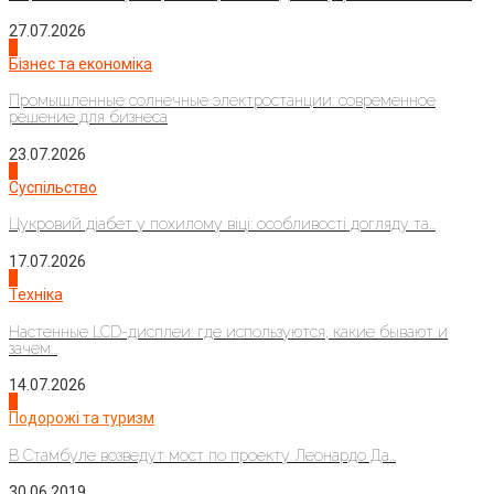
27.07.2026
2
Бізнес та економіка
Промышленные солнечные электростанции: современное
решение для бизнеса
23.07.2026
3
Суспільство
Цукровий діабет у похилому віці: особливості догляду та...
17.07.2026
4
Техніка
Настенные LCD-дисплеи: где используются, какие бывают и
зачем...
14.07.2026
1
Подорожі та туризм
В Стамбуле возведут мост по проекту Леонардо Да...
30.06.2019