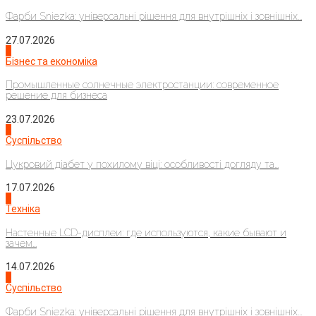
Фарби Sniezka: універсальні рішення для внутрішніх і зовнішніх...
27.07.2026
2
Бізнес та економіка
Промышленные солнечные электростанции: современное
решение для бизнеса
23.07.2026
3
Суспільство
Цукровий діабет у похилому віці: особливості догляду та...
17.07.2026
4
Техніка
Настенные LCD-дисплеи: где используются, какие бывают и
зачем...
14.07.2026
1
Суспільство
Фарби Sniezka: універсальні рішення для внутрішніх і зовнішніх...