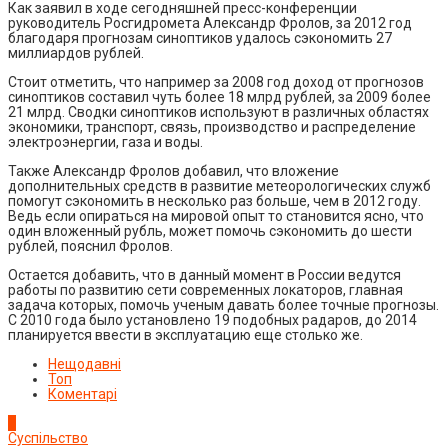
Как заявил в ходе сегодняшней пресс-конференции
руководитель Росгидромета Александр Фролов, за 2012 год
благодаря прогнозам синоптиков удалось сэкономить 27
миллиардов рублей.
Стоит отметить, что например за 2008 год доход от прогнозов
синоптиков составил чуть более 18 млрд рублей, за 2009 более
21 млрд. Сводки синоптиков используют в различных областях
экономики, транспорт, связь, производство и распределение
электроэнергии, газа и воды.
Также Александр Фролов добавил, что вложение
дополнительных средств в развитие метеорологических служб
помогут сэкономить в несколько раз больше, чем в 2012 году.
Ведь если опираться на мировой опыт то становится ясно, что
один вложенный рубль, может помочь сэкономить до шести
рублей, пояснил Фролов.
Остается добавить, что в данный момент в России ведутся
работы по развитию сети современных локаторов, главная
задача которых, помочь ученым давать более точные прогнозы.
С 2010 года было установлено 19 подобных радаров, до 2014
планируется ввести в эксплуатацию еще столько же.
Нещодавні
Топ
Коментарі
1
Суспільство