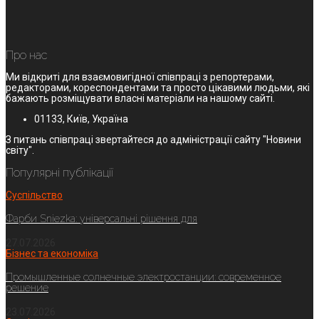
Про нас
Ми відкриті для взаємовигідної співпраці з репортерами,
редакторами, кореспондентами та просто цікавими людьми, які
бажають розміщувати власні матеріали на нашому сайті.
01133, Київ, Україна
З питань співпраці звертайтеся до адміністрації сайту "Новини
світу".
Популярні публікації
Суспільство
Фарби Sniezka: універсальні рішення для
27.07.2026
Бізнес та економіка
Промышленные солнечные электростанции: современное
решение
23.07.2026