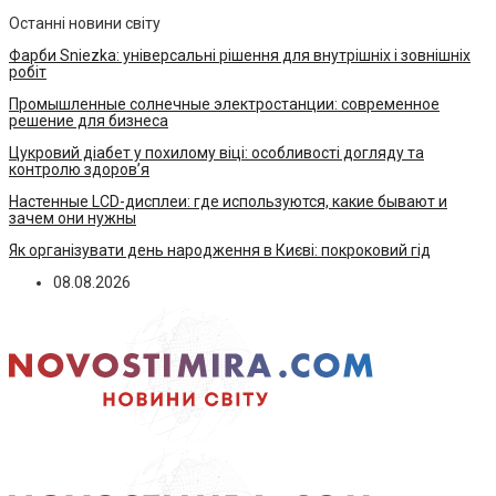
Останні новини світу
Фарби Sniezka: універсальні рішення для внутрішніх і зовнішніх
робіт
Промышленные солнечные электростанции: современное
решение для бизнеса
Цукровий діабет у похилому віці: особливості догляду та
контролю здоров’я
Настенные LCD-дисплеи: где используются, какие бывают и
зачем они нужны
Як організувати день народження в Києві: покроковий гід
08.08.2026