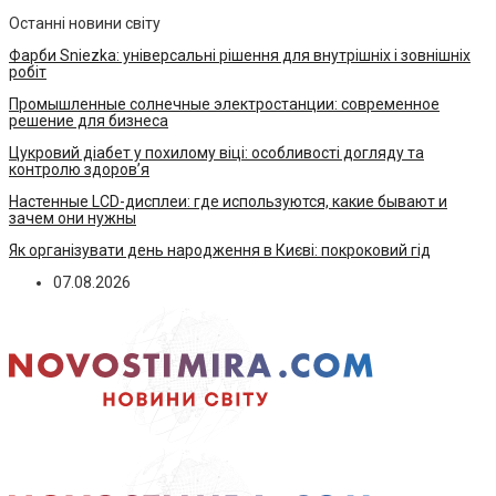
Останні новини світу
Фарби Sniezka: універсальні рішення для внутрішніх і зовнішніх
робіт
Промышленные солнечные электростанции: современное
решение для бизнеса
Цукровий діабет у похилому віці: особливості догляду та
контролю здоров’я
Настенные LCD-дисплеи: где используются, какие бывают и
зачем они нужны
Як організувати день народження в Києві: покроковий гід
07.08.2026