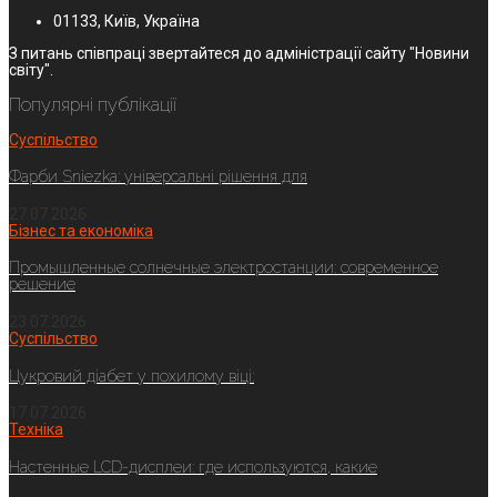
01133, Київ, Україна
З питань співпраці звертайтеся до адміністрації сайту "Новини
світу".
Популярні публікації
Суспільство
Фарби Sniezka: універсальні рішення для
27.07.2026
Бізнес та економіка
Промышленные солнечные электростанции: современное
решение
23.07.2026
Суспільство
Цукровий діабет у похилому віці:
17.07.2026
Техніка
Настенные LCD-дисплеи: где используются, какие