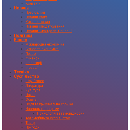
Контакти
Новини
Прес-релізи
Новини світу
Каталог новин
Новини оподаткування
Новини, Скандали, Сенсації
Політика
Бізнес
Міжнародна економіка
Бізнес та економіка
Право
Фінанси
Інвестиції
Іновації
Техніка
Суспільство
Шоу-бізнес
Література
Культура
Наука
Освіта
Події та кримінальна хроніка
Навчальні програми
Психологія взаємовідносин
Автомобіль та суспільство
Театр
Пригоди