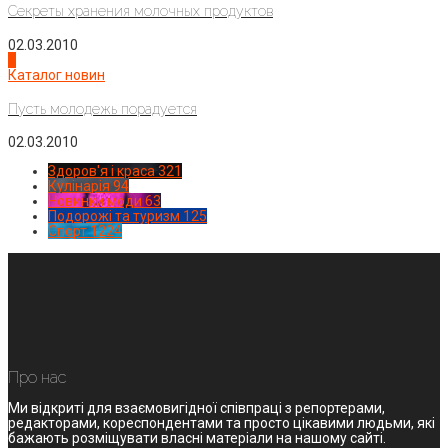
Секреты хранения молочных продуктов
02.03.2010
4
Каталог новин
Пусть молодежь порадуется
02.03.2010
Здоров'я і краса
321
Кулінарія
94
Новинки моди
63
Подорожі та туризм
125
Спорт
1224
Про нас
Ми відкриті для взаємовигідної співпраці з репортерами,
редакторами, кореспондентами та просто цікавими людьми, які
бажають розміщувати власні матеріали на нашому сайті.