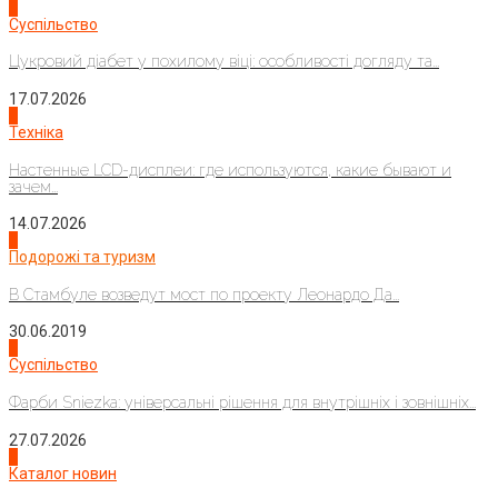
3
Суспільство
Цукровий діабет у похилому віці: особливості догляду та...
17.07.2026
4
Техніка
Настенные LCD-дисплеи: где используются, какие бывают и
зачем...
14.07.2026
1
Подорожі та туризм
В Стамбуле возведут мост по проекту Леонардо Да...
30.06.2019
2
Суспільство
Фарби Sniezka: універсальні рішення для внутрішніх і зовнішніх...
27.07.2026
3
Каталог новин