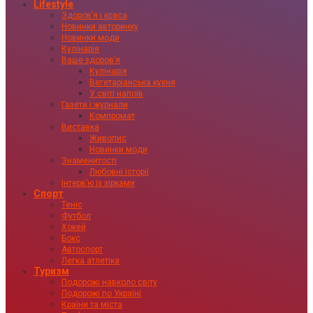
Lifestyle
Здоровʼя і краса
Новинки авторинку
Новинки моди
Кулінарія
Ваше здоровʼя
Кулінарія
Вегетаріанська кухня
У світі напоїв
Газети і журнали
Компромат
Виставка
Живопис
Новинки моди
Знаменитості
Любовні історії
Інтервʼю із зірками
Спорт
Теніс
Футбол
Хокей
Бокс
Автоспорт
Легка атлетіка
Туризм
Подорожі навколо світу
Подорожі по Україні
Країни та міста