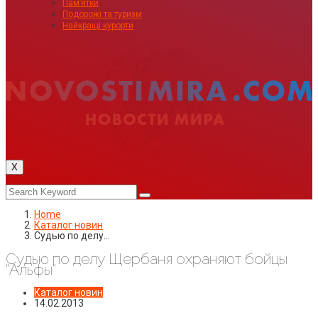
Пам’ятки
Подорожі та туризм
Найкращі курорти
X
Home
Каталог новин
Судью по делу…
Судью по делу Щербаня охраняют бойцы
“Альфы”
Каталог новин
14.02.2013