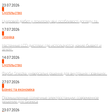
23.07.2026
3
Суспільство
Цукровий діабет у похилому віці: особливості догляду та...
17.07.2026
4
Техніка
Настенные LCD-дисплеи: где используются, какие бывают и
зачем...
14.07.2026
1
Суспільство
Фарби Sniezka: універсальні рішення для внутрішніх і зовнішніх...
27.07.2026
2
Бізнес та економіка
Промышленные солнечные электростанции: современное
решение для бизнеса
23.07.2026