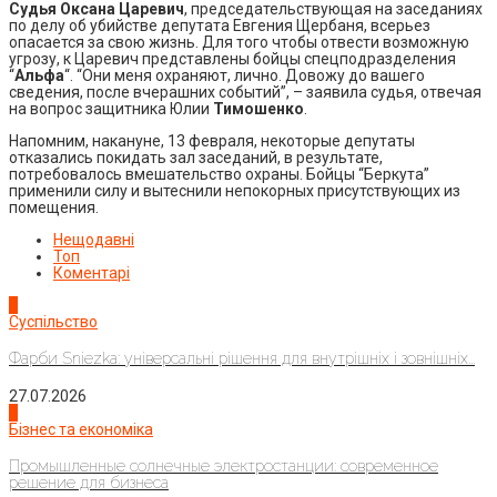
Судья Оксана Царевич
, председательствующая на заседаниях
по делу об убийстве депутата Евгения Щербаня, всерьез
опасается за свою жизнь. Для того чтобы отвести возможную
угрозу, к Царевич представлены бойцы спецподразделения
“
Альфа
“. “Они меня охраняют, лично. Довожу до вашего
сведения, после вчерашних событий”, – заявила судья, отвечая
на вопрос защитника Юлии
Тимошенко
.
Напомним, накануне, 13 февраля, некоторые депутаты
отказались покидать зал заседаний, в результате,
потребовалось вмешательство охраны. Бойцы “Беркута”
применили силу и вытеснили непокорных присутствующих из
помещения.
Нещодавні
Топ
Коментарі
1
Суспільство
Фарби Sniezka: універсальні рішення для внутрішніх і зовнішніх...
27.07.2026
2
Бізнес та економіка
Промышленные солнечные электростанции: современное
решение для бизнеса