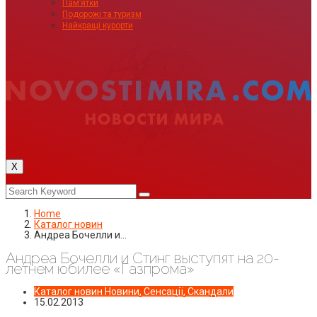
Пам’ятки
Подорожі та туризм
Найкращі курорти
X
Home
Каталог новин
Андреа Бочелли и…
Андреа Бочелли и Стинг выступят на 20-
летнем юбилее «Газпрома»
Каталог новин
Новини, Сенсації, Скандали
15.02.2013