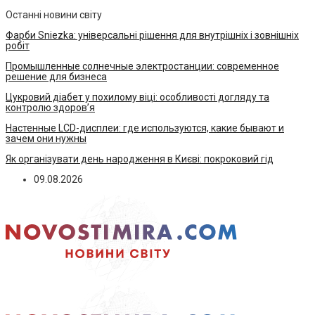
Останні новини світу
Фарби Sniezka: універсальні рішення для внутрішніх і зовнішніх
робіт
Промышленные солнечные электростанции: современное
решение для бизнеса
Цукровий діабет у похилому віці: особливості догляду та
контролю здоров’я
Настенные LCD-дисплеи: где используются, какие бывают и
зачем они нужны
Як організувати день народження в Києві: покроковий гід
09.08.2026