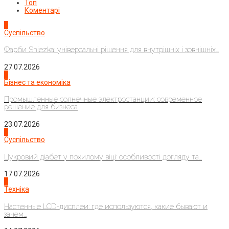
Топ
Коментарі
1
Суспільство
Фарби Sniezka: універсальні рішення для внутрішніх і зовнішніх...
27.07.2026
2
Бізнес та економіка
Промышленные солнечные электростанции: современное
решение для бизнеса
23.07.2026
3
Суспільство
Цукровий діабет у похилому віці: особливості догляду та...
17.07.2026
4
Техніка
Настенные LCD-дисплеи: где используются, какие бывают и
зачем...