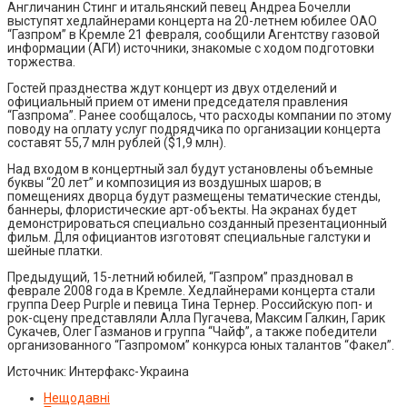
Англичанин Стинг и итальянский певец Андреа Бочелли
выступят хедлайнерами концерта на 20-летнем юбилее ОАО
“Газпром” в Кремле 21 февраля, сообщили Агентству газовой
информации (АГИ) источники, знакомые с ходом подготовки
торжества.
Гостей празднества ждут концерт из двух отделений и
официальный прием от имени председателя правления
“Газпрома”. Ранее сообщалось, что расходы компании по этому
поводу на оплату услуг подрядчика по организации концерта
составят 55,7 млн рублей ($1,9 млн).
Над входом в концертный зал будут установлены объемные
буквы “20 лет” и композиция из воздушных шаров; в
помещениях дворца будут размещены тематические стенды,
баннеры, флористические арт-объекты. На экранах будет
демонстрироваться специально созданный презентационный
фильм. Для официантов изготовят специальные галстуки и
шейные платки.
Предыдущий, 15-летний юбилей, “Газпром” праздновал в
феврале 2008 года в Кремле. Хедлайнерами концерта стали
группа Deep Purple и певица Тина Тернер. Российскую поп- и
рок-сцену представляли Алла Пугачева, Максим Галкин, Гарик
Сукачев, Олег Газманов и группа “Чайф”, а также победители
организованного “Газпромом” конкурса юных талантов “Факел”.
Источник: Интерфакс-Украина
Нещодавні