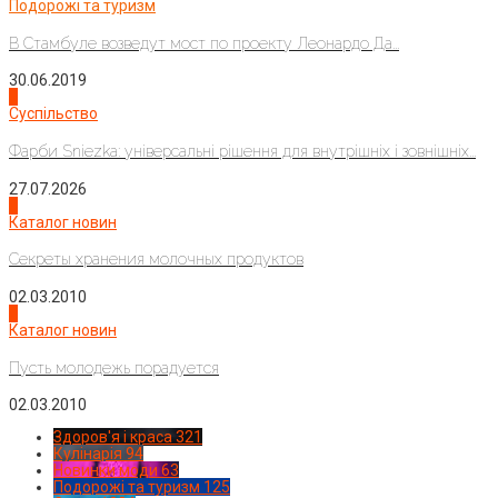
Подорожі та туризм
В Стамбуле возведут мост по проекту Леонардо Да...
30.06.2019
2
Суспільство
Фарби Sniezka: універсальні рішення для внутрішніх і зовнішніх...
27.07.2026
3
Каталог новин
Секреты хранения молочных продуктов
02.03.2010
4
Каталог новин
Пусть молодежь порадуется
02.03.2010
Здоров'я і краса
321
Кулінарія
94
Новинки моди
63
Подорожі та туризм
125