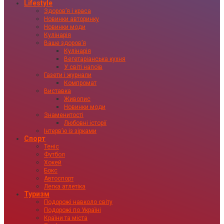
Lifestyle
Здоровʼя і краса
Новинки авторинку
Новинки моди
Кулінарія
Ваше здоровʼя
Кулінарія
Вегетаріанська кухня
У світі напоїв
Газети і журнали
Компромат
Виставка
Живопис
Новинки моди
Знаменитості
Любовні історії
Інтервʼю із зірками
Спорт
Теніс
Футбол
Хокей
Бокс
Автоспорт
Легка атлетіка
Туризм
Подорожі навколо світу
Подорожі по Україні
Країни та міста