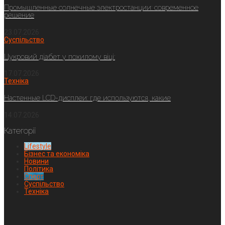
Промышленные солнечные электростанции: современное
решение
23.07.2026
Суспільство
Цукровий діабет у похилому віці:
17.07.2026
Техніка
Настенные LCD-дисплеи: где используются, какие
14.07.2026
Категорії
Lifestyle
Бізнес та економіка
Новини
Політика
Спорт
Суспільство
Техніка