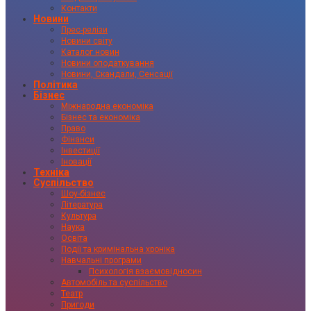
Контакти
Новини
Прес-релізи
Новини світу
Каталог новин
Новини оподаткування
Новини, Скандали, Сенсації
Політика
Бізнес
Міжнародна економіка
Бізнес та економіка
Право
Фінанси
Інвестиції
Іновації
Техніка
Суспільство
Шоу-бізнес
Література
Культура
Наука
Освіта
Події та кримінальна хроніка
Навчальні програми
Психологія взаємовідносин
Автомобіль та суспільство
Театр
Пригоди