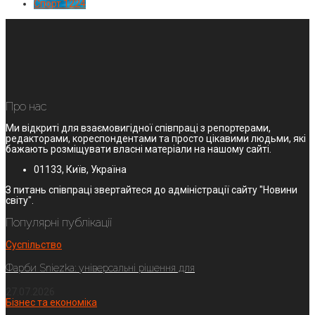
Спорт
1224
Про нас
Ми відкриті для взаємовигідної співпраці з репортерами,
редакторами, кореспондентами та просто цікавими людьми, які
бажають розміщувати власні матеріали на нашому сайті.
01133, Київ, Україна
З питань співпраці звертайтеся до адміністрації сайту "Новини
світу".
Популярні публікації
Суспільство
Фарби Sniezka: універсальні рішення для
27.07.2026
Бізнес та економіка