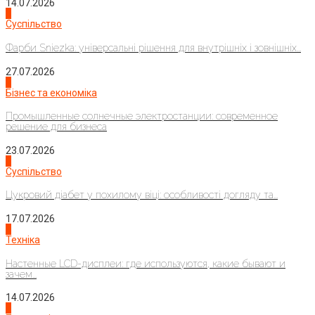
14.07.2026
1
Суспільство
Фарби Sniezka: універсальні рішення для внутрішніх і зовнішніх...
27.07.2026
2
Бізнес та економіка
Промышленные солнечные электростанции: современное
решение для бизнеса
23.07.2026
3
Суспільство
Цукровий діабет у похилому віці: особливості догляду та...
17.07.2026
4
Техніка
Настенные LCD-дисплеи: где используются, какие бывают и
зачем...
14.07.2026
1