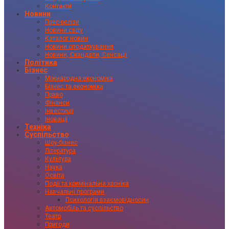
Контакти
Новини
Прес-релізи
Новини світу
Каталог новин
Новини оподаткування
Новини, Скандали, Сенсації
Політика
Бізнес
Міжнародна економіка
Бізнес та економіка
Право
Фінанси
Інвестиції
Іновації
Техніка
Суспільство
Шоу-бізнес
Література
Культура
Наука
Освіта
Події та кримінальна хроніка
Навчальні програми
Психологія взаємовідносин
Автомобіль та суспільство
Театр
Пригоди