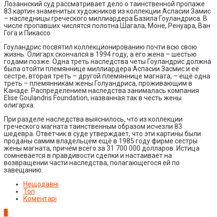
Лозаннский суд рассматривает дело о таинственной пропаже
83 картин знаменитых художников из коллекции Асласии Замис
– наследницы греческого миллиардера Базила Гоуландриса. В
числе пропавших числятся полотна Шагала, Моне, Ренуара, Ван
Гога и Пикассо.
Гоуландрис посвятил коллекционированию почти всю свою
жизнь. Олигарх скончался в 1994 году, а его жена – шестью
годами позже. Одна треть наследства четы Гоуландрис должна
была отойти племяннице миллиардера Аспасии Засмис и её
сестре, вторая треть – другой племяннице магната, – ещё одна
треть – племянникам жены Голуандриса, проживающим в
Канаде. Распределением наследства занималась компания
Elise Goulandris Foundation, названная так в честь жены
олигарха.
При разделе наследства выяснилось, что из коллекции
греческого магната таинственным образом исчезли 83
шедевра. Ответчик в суде утверждает, что эти картины были
проданы самим владельцем ещё в 1985 году фирме сестры
жены магната, причем всего за 31 700 000 долларов. Истица
сомневается в правдивости сделки и настаивает на
возвращении части наследства, полагающегося ей по
завещанию.
Нещодавні
Топ
Коментарі
1