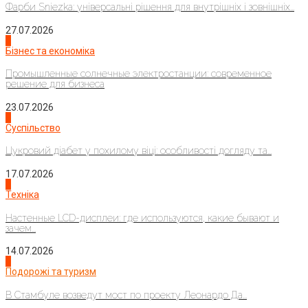
Фарби Sniezka: універсальні рішення для внутрішніх і зовнішніх...
27.07.2026
2
Бізнес та економіка
Промышленные солнечные электростанции: современное
решение для бизнеса
23.07.2026
3
Суспільство
Цукровий діабет у похилому віці: особливості догляду та...
17.07.2026
4
Техніка
Настенные LCD-дисплеи: где используются, какие бывают и
зачем...
14.07.2026
1
Подорожі та туризм
В Стамбуле возведут мост по проекту Леонардо Да...