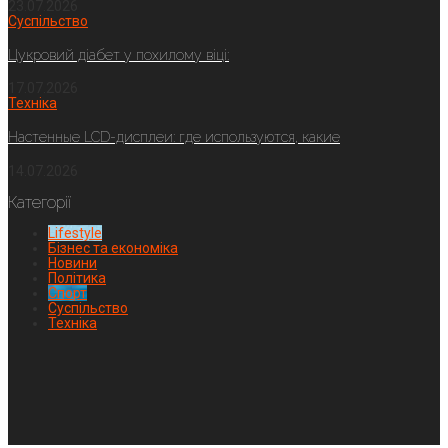
23.07.2026
Суспільство
Цукровий діабет у похилому віці:
17.07.2026
Техніка
Настенные LCD-дисплеи: где используются, какие
14.07.2026
Категорії
Lifestyle
Бізнес та економіка
Новини
Політика
Спорт
Суспільство
Техніка