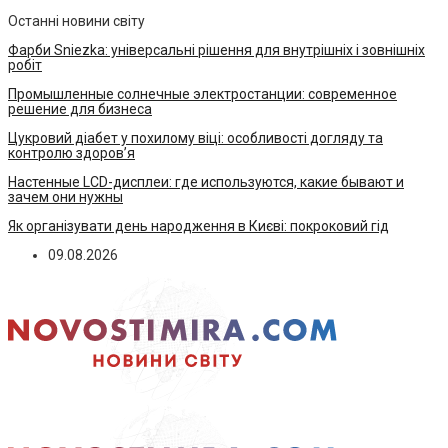
Останні новини світу
Фарби Sniezka: універсальні рішення для внутрішніх і зовнішніх
робіт
Промышленные солнечные электростанции: современное
решение для бизнеса
Цукровий діабет у похилому віці: особливості догляду та
контролю здоров’я
Настенные LCD-дисплеи: где используются, какие бывают и
зачем они нужны
Як організувати день народження в Києві: покроковий гід
09.08.2026