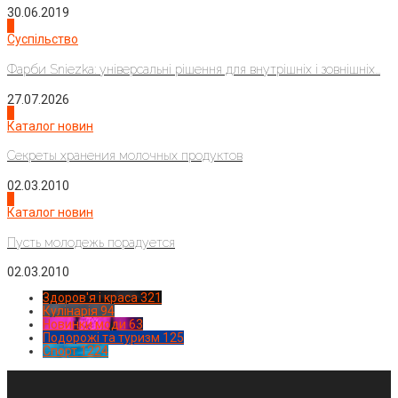
30.06.2019
2
Суспільство
Фарби Sniezka: універсальні рішення для внутрішніх і зовнішніх...
27.07.2026
3
Каталог новин
Секреты хранения молочных продуктов
02.03.2010
4
Каталог новин
Пусть молодежь порадуется
02.03.2010
Здоров'я і краса
321
Кулінарія
94
Новинки моди
63
Подорожі та туризм
125
Спорт
1224