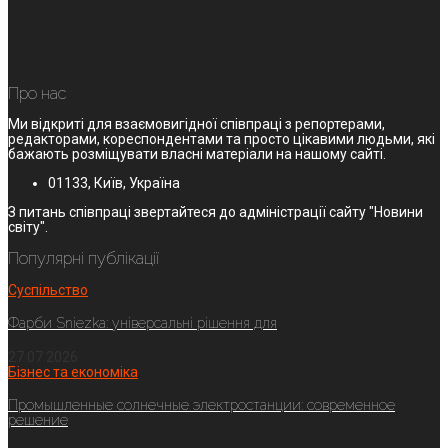
Про нас
Ми відкриті для взаємовигідної співпраці з репортерами,
редакторами, кореспондентами та просто цікавими людьми, які
бажають розміщувати власні матеріали на нашому сайті.
01133, Київ, Україна
З питань співпраці звертайтеся до адміністрації сайту "Новини
світу".
Популярні публікації
Суспільство
Фарби Sniezka: універсальні рішення для
27.07.2026
Бізнес та економіка
Промышленные солнечные электростанции: современное
решение