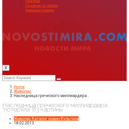
Пам’ятки
Подорожі та туризм
Найкращі курорти
X
Home
Живопис
Наследница греческого миллиардера…
Наследница греческого миллиардера
“потеряла” 83 картины
Живопис
Каталог новин
Культура
18.02.2013