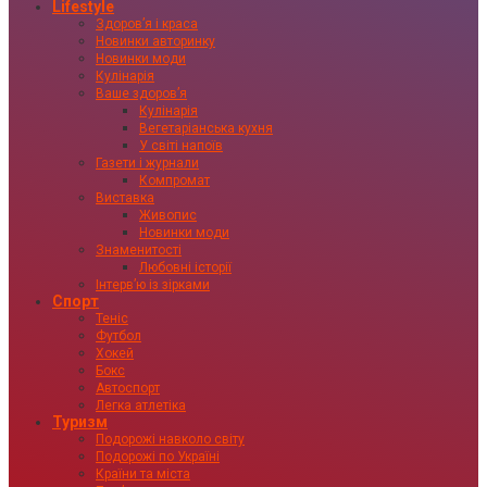
Lifestyle
Здоровʼя і краса
Новинки авторинку
Новинки моди
Кулінарія
Ваше здоровʼя
Кулінарія
Вегетаріанська кухня
У світі напоїв
Газети і журнали
Компромат
Виставка
Живопис
Новинки моди
Знаменитості
Любовні історії
Інтервʼю із зірками
Спорт
Теніс
Футбол
Хокей
Бокс
Автоспорт
Легка атлетіка
Туризм
Подорожі навколо світу
Подорожі по Україні
Країни та міста