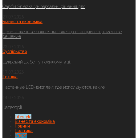
Фарби Sniezka: універсальні рішення для
27.07.2026
Бізнес та економіка
Промышленные солнечные электростанции: современное
решение
23.07.2026
Суспільство
Цукровий діабет у похилому віці:
17.07.2026
Техніка
Настенные LCD-дисплеи: где используются, какие
14.07.2026
Категорії
Lifestyle
Бізнес та економіка
Новини
Політика
Спорт