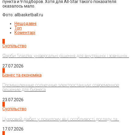
пункта и 9 подборов. Хотя для All-Star такого показателя
оказалось мало.
Фото: allbasketball.ru
Нещодавні
Топ
Коментарі
1
Суспільство
Фарби Sniezka: універсальні рішення для внутрішніх і зовнішніх...
27.07.2026
2
Бізнес та економіка
Промышленные солнечные электростанции: современное
решение для бизнеса
23.07.2026
3
Суспільство
Цукровий діабет у похилому віці: особливості догляду та...
17.07.2026
4