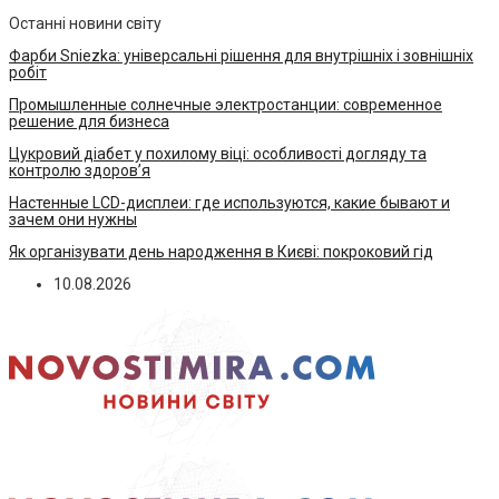
Останні новини світу
Фарби Sniezka: універсальні рішення для внутрішніх і зовнішніх
робіт
Промышленные солнечные электростанции: современное
решение для бизнеса
Цукровий діабет у похилому віці: особливості догляду та
контролю здоров’я
Настенные LCD-дисплеи: где используются, какие бывают и
зачем они нужны
Як організувати день народження в Києві: покроковий гід
10.08.2026