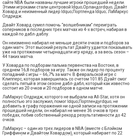
сайте NBA были названы лучшие игроки прошедшей недели.
Этими игроками стали центровой ldquo;Орландоrdquo; Двайт
Ховард и неизменный лидер ldquo;Портленда ldquo; ЛаМаркус
Олдридж.
Двайт Ховард сумел помочь “волшебникам” переиграть
соперников в последних трех матчах из 4-х встреч, набирая в
каждой по дабл-даблу.
Он неизменно набирал не меньше десяти очков и подборов за
один матч. Этот высокий результат Двайту удается показывать
уже на протяжении четырнадцати игр кряду, а за весь сезон –
44 таких матча.
У Ховарда по подборам пальма первенства на Востоке, в
среднем 16,8 подборов за игру. Также он лидер по проценту
попаданий с игры – 66,7% за матч. В февральской игре с
Клипперс, которая завершилась со счетом 101:85 Дуайт смог
сделать пятый в этом сезоне дабл-дабл, который как известно
состоит из 20 очков и 20 подборов в одном матче.
ЛаМаркус Олдридж, которого не выбрали на All-Star, хотя он
полностью это заслужил, помог ldquo;Портлендуrdquo; не
добавить в графу поражения ни одной записи на протяжении
прошедшей недели, он набирал не менее 36 очков в трех
победах, побив собственный рекорд результативности до 42
очков.
ЛаМаркус – один из трех лидеров в NBA (вместе с Блэйком
Гриффином и Двайтом Ховардом), который набирает по 22