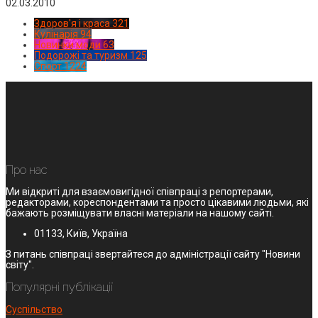
02.03.2010
Здоров'я і краса
321
Кулінарія
94
Новинки моди
63
Подорожі та туризм
125
Спорт
1224
Про нас
Ми відкриті для взаємовигідної співпраці з репортерами,
редакторами, кореспондентами та просто цікавими людьми, які
бажають розміщувати власні матеріали на нашому сайті.
01133, Київ, Україна
З питань співпраці звертайтеся до адміністрації сайту "Новини
світу".
Популярні публікації
Суспільство