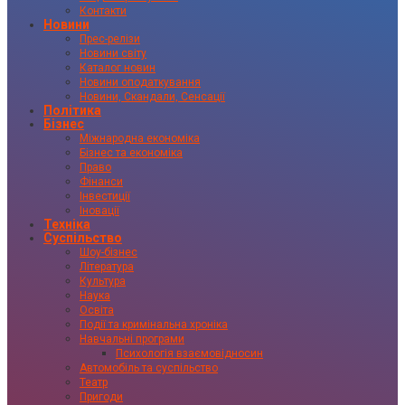
Контакти
Новини
Прес-релізи
Новини світу
Каталог новин
Новини оподаткування
Новини, Скандали, Сенсації
Політика
Бізнес
Міжнародна економіка
Бізнес та економіка
Право
Фінанси
Інвестиції
Іновації
Техніка
Суспільство
Шоу-бізнес
Література
Культура
Наука
Освіта
Події та кримінальна хроніка
Навчальні програми
Психологія взаємовідносин
Автомобіль та суспільство
Театр
Пригоди