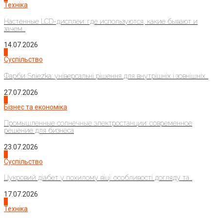
Техніка
Настенные LCD-дисплеи: где используются, какие бывают и
зачем...
14.07.2026
1
Суспільство
Фарби Sniezka: універсальні рішення для внутрішніх і зовнішніх...
27.07.2026
2
Бізнес та економіка
Промышленные солнечные электростанции: современное
решение для бизнеса
23.07.2026
3
Суспільство
Цукровий діабет у похилому віці: особливості догляду та...
17.07.2026
4
Техніка