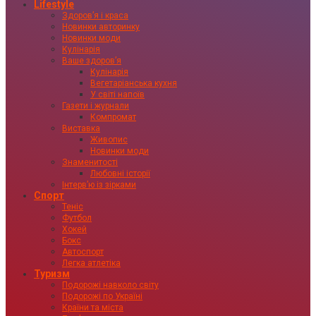
Lifestyle
Здоровʼя і краса
Новинки авторинку
Новинки моди
Кулінарія
Ваше здоровʼя
Кулінарія
Вегетаріанська кухня
У світі напоїв
Газети і журнали
Компромат
Виставка
Живопис
Новинки моди
Знаменитості
Любовні історії
Інтервʼю із зірками
Спорт
Теніс
Футбол
Хокей
Бокс
Автоспорт
Легка атлетіка
Туризм
Подорожі навколо світу
Подорожі по Україні
Країни та міста