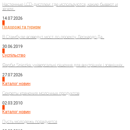
Настенные LCD-дисплеи: где используются, какие бывают и
зачем...
14.07.2026
1
Подорожі та туризм
В Стамбуле возведут мост по проекту Леонардо Да...
30.06.2019
2
Суспільство
Фарби Sniezka: універсальні рішення для внутрішніх і зовнішніх...
27.07.2026
3
Каталог новин
Секреты хранения молочных продуктов
02.03.2010
4
Каталог новин
Пусть молодежь порадуется