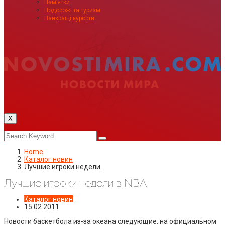
Пам’ятки
Подорожі та туризм
Найкращі курорти
X
Home
Каталог новин
Лучшие игроки недели…
Лучшие игроки недели в NBA
Каталог новин
15.02.2011
Новости баскетбола из-за океана следующие: на официальном