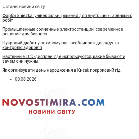
Останні новини світу
Фарби Sniezka: універсальні рішення для внутрішніх і зовнішніх
робіт
Промышленные солнечные электростанции: современное
решение для бизнеса
Цукровий діабет у похилому віці: особливості догляду та
контролю здоров’я
Настенные LCD-дисплеи: где используются, какие бывают и
зачем они нужны
Як організувати день народження в Києві: покроковий гід
08.08.2026