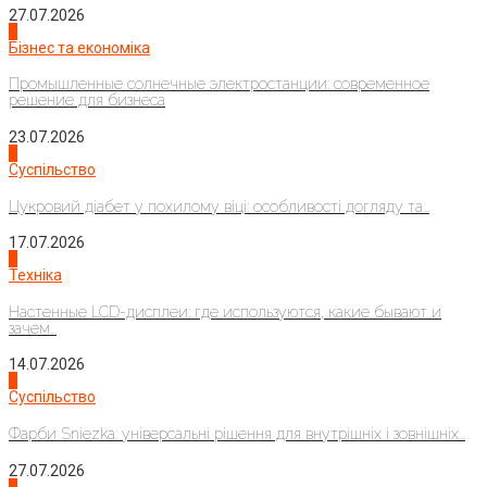
27.07.2026
2
Бізнес та економіка
Промышленные солнечные электростанции: современное
решение для бизнеса
23.07.2026
3
Суспільство
Цукровий діабет у похилому віці: особливості догляду та...
17.07.2026
4
Техніка
Настенные LCD-дисплеи: где используются, какие бывают и
зачем...
14.07.2026
1
Суспільство
Фарби Sniezka: універсальні рішення для внутрішніх і зовнішніх...
27.07.2026
2