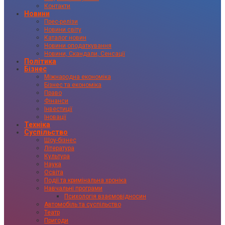
Контакти
Новини
Прес-релізи
Новини світу
Каталог новин
Новини оподаткування
Новини, Скандали, Сенсації
Політика
Бізнес
Міжнародна економіка
Бізнес та економіка
Право
Фінанси
Інвестиції
Іновації
Техніка
Суспільство
Шоу-бізнес
Література
Культура
Наука
Освіта
Події та кримінальна хроніка
Навчальні програми
Психологія взаємовідносин
Автомобіль та суспільство
Театр
Пригоди