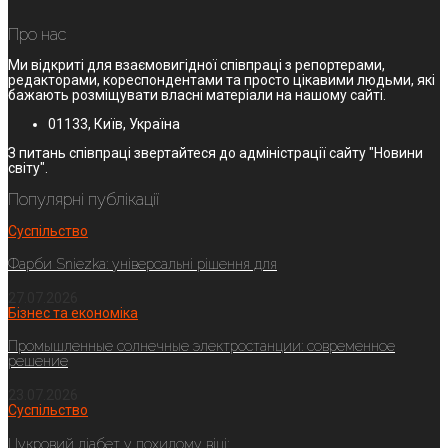
Про нас
Ми відкриті для взаємовигідної співпраці з репортерами,
редакторами, кореспондентами та просто цікавими людьми, які
бажають розміщувати власні матеріали на нашому сайті.
01133, Київ, Україна
З питань співпраці звертайтеся до адміністрації сайту "Новини
світу".
Популярні публікації
Суспільство
Фарби Sniezka: універсальні рішення для
27.07.2026
Бізнес та економіка
Промышленные солнечные электростанции: современное
решение
23.07.2026
Суспільство
Цукровий діабет у похилому віці: