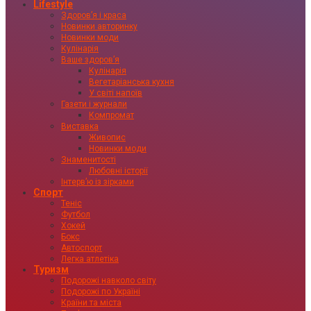
Lifestyle
Здоровʼя і краса
Новинки авторинку
Новинки моди
Кулінарія
Ваше здоровʼя
Кулінарія
Вегетаріанська кухня
У світі напоїв
Газети і журнали
Компромат
Виставка
Живопис
Новинки моди
Знаменитості
Любовні історії
Інтервʼю із зірками
Спорт
Теніс
Футбол
Хокей
Бокс
Автоспорт
Легка атлетіка
Туризм
Подорожі навколо світу
Подорожі по Україні
Країни та міста