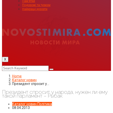
Пам’ятки
Подорожі та туризм
Найкращі курорти
X
Home
Каталог новин
Президент спросит у…
Президент спросит у народа, нужен ли ему
такой парламент – Рыбак
Каталог новин
Політика
08.04.2013