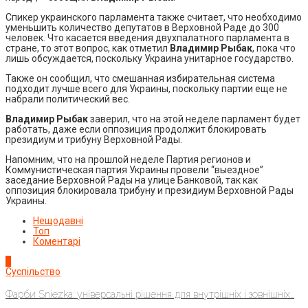
Спикер украинского парламента также считает, что необходимо
уменьшить количество депутатов в Верховной Раде до 300
человек. Что касается введения двухпалатного парламента в
стране, то этот вопрос, как отметил
Владимир Рыбак
, пока что
лишь обсуждается, поскольку Украина унитарное государство.
Также он сообщил, что смешанная избирательная система
подходит лучше всего для Украины, поскольку партии еще не
набрали политический вес.
Владимир Рыбак
заверил, что на этой неделе парламент будет
работать, даже если оппозиция продолжит блокировать
президиум и трибуну Верховной Рады.
Напомним, что на прошлой неделе Партия регионов и
Коммунистическая партия Украины провели “выездное”
заседание Верховной Рады на улице Банковой, так как
оппозиция блокировала трибуну и президиум Верховной Рады
Украины.
Нещодавні
Топ
Коментарі
1
Суспільство
Фарби Sniezka: універсальні рішення для внутрішніх і зовнішніх...