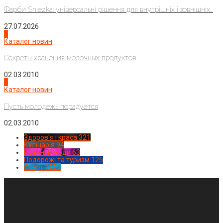
Фарби Sniezka: універсальні рішення для внутрішніх і зовнішніх...
27.07.2026
3
Каталог новин
Секреты хранения молочных продуктов
02.03.2010
4
Каталог новин
Пусть молодежь порадуется
02.03.2010
Здоров'я і краса
321
Кулінарія
94
Новинки моди
63
Подорожі та туризм
125
Спорт
1224