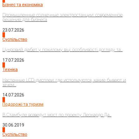
Бізнес та економіка
Промышленные солнечные электростанции: современное
решение для бизнеса
23.07.2026
3
Суспільство
Цукровий діабет у похилому віці: особливості догляду та...
17.07.2026
4
Техніка
Настенные LCD-дисплеи: где используются, какие бывают и
зачем...
14.07.2026
1
Подорожі та туризм
В Стамбуле возведут мост по проекту Леонардо Да...
30.06.2019
2
Суспільство