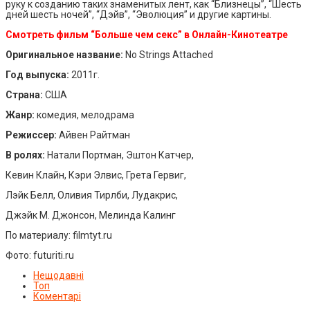
руку к созданию таких знаменитых лент, как “Близнецы”, “Шесть
дней шесть ночей”, “Дэйв”, “Эволюция” и другие картины.
Смотреть фильм “Больше чем секс” в Онлайн-Кинотеатре
Оригинальное название:
No Strings Attached
Год выпуска:
2011г.
Страна:
США
Жанр:
комедия, мелодрама
Режиссер:
Айвен Райтман
В ролях:
Натали Портман, Эштон Катчер,
Кевин Клайн, Кэри Элвис, Грета Гервиг,
Лэйк Белл, Оливия Тирлби, Лудакрис,
Джэйк М. Джонсон, Мелинда Калинг
По материалу: filmtyt.ru
Фото: futuriti.ru
Нещодавні
Топ
Коментарі