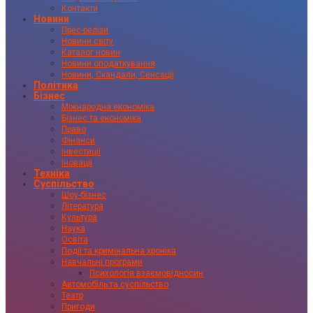
Контакти
Новини
Прес-релізи
Новини світу
Каталог новин
Новини оподаткування
Новини, Скандали, Сенсації
Політика
Бізнес
Міжнародна економіка
Бізнес та економіка
Право
Фінанси
Інвестиції
Іновації
Техніка
Суспільство
Шоу-бізнес
Література
Культура
Наука
Освіта
Події та кримінальна хроніка
Навчальні програми
Психологія взаємовідносин
Автомобіль та суспільство
Театр
Пригоди