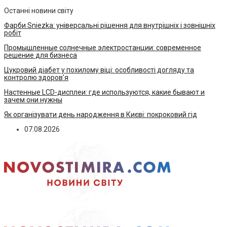
Останні новини світу
Фарби Sniezka: універсальні рішення для внутрішніх і зовнішніх
робіт
Промышленные солнечные электростанции: современное
решение для бизнеса
Цукровий діабет у похилому віці: особливості догляду та
контролю здоров’я
Настенные LCD-дисплеи: где используются, какие бывают и
зачем они нужны
Як організувати день народження в Києві: покроковий гід
07.08.2026