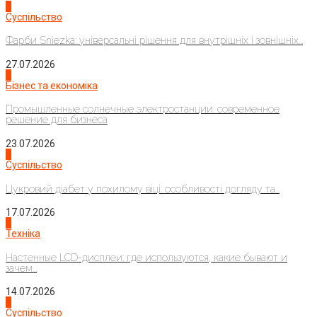
1
Суспільство
Фарби Sniezka: універсальні рішення для внутрішніх і зовнішніх...
27.07.2026
2
Бізнес та економіка
Промышленные солнечные электростанции: современное
решение для бизнеса
23.07.2026
3
Суспільство
Цукровий діабет у похилому віці: особливості догляду та...
17.07.2026
4
Техніка
Настенные LCD-дисплеи: где используются, какие бывают и
зачем...
14.07.2026
1
Суспільство