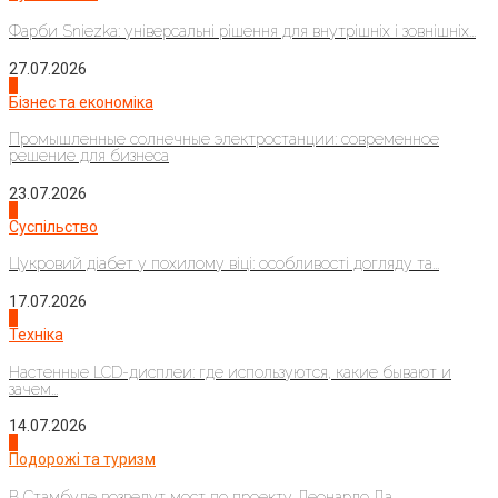
Фарби Sniezka: універсальні рішення для внутрішніх і зовнішніх...
27.07.2026
2
Бізнес та економіка
Промышленные солнечные электростанции: современное
решение для бизнеса
23.07.2026
3
Суспільство
Цукровий діабет у похилому віці: особливості догляду та...
17.07.2026
4
Техніка
Настенные LCD-дисплеи: где используются, какие бывают и
зачем...
14.07.2026
1
Подорожі та туризм
В Стамбуле возведут мост по проекту Леонардо Да...