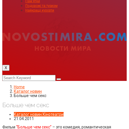
Пам’ятки
Подорожі та туризм
Найкращі курорти
X
Home
Каталог новин
Больше чем секс
Больше чем секс
Каталог новин
Кінотеатри
21.04.2011
Фильм
“Больше чем секс”
– это комедия, романтическая