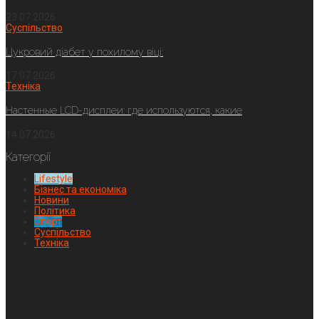
23.07.2026
Суспільство
Цукровий діабет у похилому віці:
17.07.2026
Техніка
Настенные LCD-дисплеи: где используются, какие
14.07.2026
Категорії
Lifestyle
Бізнес та економіка
Новини
Політика
Спорт
Суспільство
Техніка