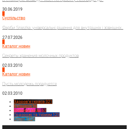
30.06.2019
2
Суспільство
Фарби Sniezka: універсальні рішення для внутрішніх і зовнішніх...
27.07.2026
3
Каталог новин
Секреты хранения молочных продуктов
02.03.2010
4
Каталог новин
Пусть молодежь порадуется
02.03.2010
Здоров'я і краса
321
Кулінарія
94
Новинки моди
63
Подорожі та туризм
125
Спорт
1224