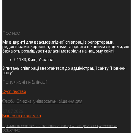
Про нас
Ми відкриті для взаємовигідної співпраці з репортерами,
редакторами, кореспондентами та просто цікавими людьми, які
бажають розміщувати власні матеріали на нашому сайті.
01133, Київ, Україна
З питань співпраці звертайтеся до адміністрації сайту "Новини
світу".
Популярні публікації
Суспільство
Фарби Sniezka: універсальні рішення для
27.07.2026
Бізнес та економіка
Промышленные солнечные электростанции: современное
решение