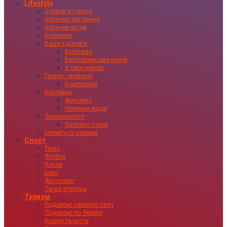
Lifestyle
Здоровʼя і краса
Новинки авторинку
Новинки моди
Кулінарія
Ваше здоровʼя
Кулінарія
Вегетаріанська кухня
У світі напоїв
Газети і журнали
Компромат
Виставка
Живопис
Новинки моди
Знаменитості
Любовні історії
Інтервʼю із зірками
Спорт
Теніс
Футбол
Хокей
Бокс
Автоспорт
Легка атлетіка
Туризм
Подорожі навколо світу
Подорожі по Україні
Країни та міста