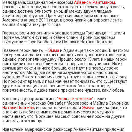
мелодрама, созданная режиссером
Айвеном Райтманом
,
рассказывает о том, как просто вступать в сексуальную связь,
однако достичь близости эмоций между двумя людьми
значительно труднее. Премьера кинокомедии состоялась в
Америке в январе 2011 года, в российский кинопрокат лента
вышла 3 марта текущего года.
Главные роли исполнили молодые звезды Голливуда – Натали
Портман, Эштон Кутчер и Кевин Клайн. В роли продюсера
выступили – Гари Барбер, Том Поллок и Натали Портман.
Главные герои ленты –
Эмма
и Адам еще так молоды. В детском
лагере они делали попытку наладить сексуальные отношения,
однако, поперпели неудачу. Прошло около 15 лет, и наши герои
повторили попытку сближения. Теперь все получилось. Но их
связывает секс и ничего больше, они идут на поводу своих
инстинктов. Молодые люди не задумываются о настоящих
чувствах. В их отношениях присутствует только секс по-вызову.
Но проходит время, и пара начинает понимать, что существуют
другие настоящие отношения – это забота о партнере,
привязанность, и даже такое прекрасное чувство, как любовь.
В основу сценария картины
“Больше чем секс”
лежит
одноименный рассказ Элизабет Меривезер и Майкла Самонека.
Натали Портман
, исполнительница роли
Эммы
, призналась, что
она очень любит сниматься в романтических комедиях и
настаивает, что “Больше чем секс” совсем не похож на другие
фильмы этого жанра.
Известный американский режиссер Айвен Райтман приложил