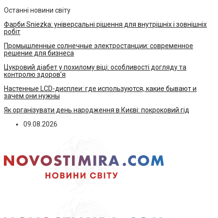
Останні новини світу
Фарби Sniezka: універсальні рішення для внутрішніх і зовнішніх
робіт
Промышленные солнечные электростанции: современное
решение для бизнеса
Цукровий діабет у похилому віці: особливості догляду та
контролю здоров’я
Настенные LCD-дисплеи: где используются, какие бывают и
зачем они нужны
Як організувати день народження в Києві: покроковий гід
09.08.2026