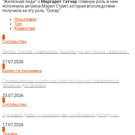
“Железная леди” о
Маргарет Тэтчер
. Главную роль в нем
исполнила актриса Мэрил Стрип, которая впоследствии
получила за эту роль “Оскар”.
Нещодавні
Топ
Коментарі
1
Суспільство
Фарби Sniezka: універсальні рішення для внутрішніх і зовнішніх...
27.07.2026
2
Бізнес та економіка
Промышленные солнечные электростанции: современное
решение для бизнеса
23.07.2026
3
Суспільство
Цукровий діабет у похилому віці: особливості догляду та...
17.07.2026
4
Техніка