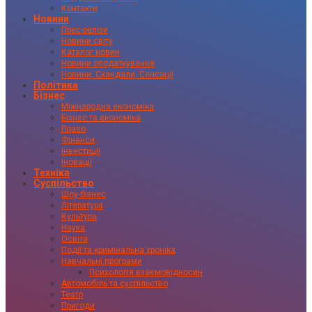
Контакти
Новини
Прес-релізи
Новини світу
Каталог новин
Новини оподаткування
Новини, Скандали, Сенсації
Політика
Бізнес
Міжнародна економіка
Бізнес та економіка
Право
Фінанси
Інвестиції
Іновації
Техніка
Суспільство
Шоу-бізнес
Література
Культура
Наука
Освіта
Події та кримінальна хроніка
Навчальні програми
Психологія взаємовідносин
Автомобіль та суспільство
Театр
Пригоди