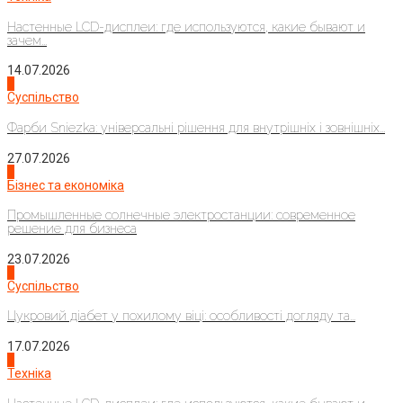
Настенные LCD-дисплеи: где используются, какие бывают и
зачем...
14.07.2026
1
Суспільство
Фарби Sniezka: універсальні рішення для внутрішніх і зовнішніх...
27.07.2026
2
Бізнес та економіка
Промышленные солнечные электростанции: современное
решение для бизнеса
23.07.2026
3
Суспільство
Цукровий діабет у похилому віці: особливості догляду та...
17.07.2026
4
Техніка