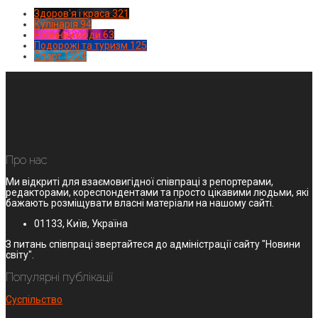
Здоров'я і краса
321
Кулінарія
94
Новинки моди
63
Подорожі та туризм
125
Спорт
1224
Про нас
Ми відкриті для взаємовигідної співпраці з репортерами,
редакторами, кореспондентами та просто цікавими людьми, які
бажають розміщувати власні матеріали на нашому сайті.
01133, Київ, Україна
З питань співпраці звертайтеся до адміністрації сайту "Новини
світу".
Популярні публікації
Суспільство