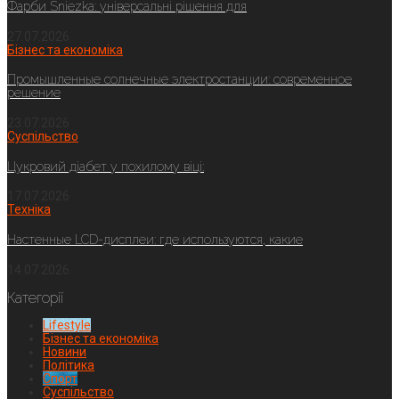
Фарби Sniezka: універсальні рішення для
27.07.2026
Бізнес та економіка
Промышленные солнечные электростанции: современное
решение
23.07.2026
Суспільство
Цукровий діабет у похилому віці:
17.07.2026
Техніка
Настенные LCD-дисплеи: где используются, какие
14.07.2026
Категорії
Lifestyle
Бізнес та економіка
Новини
Політика
Спорт
Суспільство