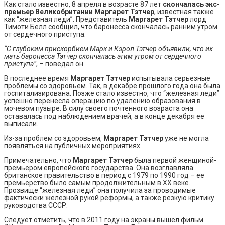
Как стало известно, 8 апреля в возрасте 87 лет
скончалась экс-
премьер Великобритании Маргарет Тэтчер
, известная также
как “железная леди”. Представитель
Маргарет Тэтчер
лорд
Тимоти Белл сообщил, что баронесса скончалась ранним утром
от сердечного приступа.
“С глубоким прискорбием Марк и Кэрол Тэтчер объявили, что их
мать баронесса Тэтчер скончалась этим утром от сердечного
приступа”
, – поведал он.
В последнее время
Маргарет Тэтчер
испытывала серьезные
проблемы со здоровьем. Так, в декабре прошлого года она была
госпитализирована. Позже стало известно, что “железная леди”
успешно перенесла операцию по удалению образования в
мочевом пузыре. В силу своего почтенного возраста она
оставалась под наблюдением врачей, а в конце декабря ее
выписали.
Из-за проблем со здоровьем,
Маргарет Тэтчер
уже не могла
появляться на публичных мероприятиях.
Примечательно, что
Маргарет Тэтчер
была первой женщиной-
премьером европейского государства. Она возглавляла
британское правительство в период с 1979 по 1990 год – ее
премьерство было самым продолжительным в XX веке.
Прозвище “железная леди” она получила за проводимые
фактически железной рукой реформы, а также резкую критику
руководства СССР.
Следует отметить, что в 2011 году на экраны вышел фильм