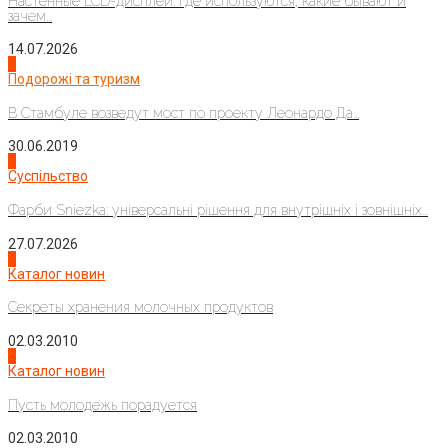
Настенные LCD-дисплеи: где используются, какие бывают и
зачем...
14.07.2026
1
Подорожі та туризм
В Стамбуле возведут мост по проекту Леонардо Да...
30.06.2019
2
Суспільство
Фарби Sniezka: універсальні рішення для внутрішніх і зовнішніх...
27.07.2026
3
Каталог новин
Секреты хранения молочных продуктов
02.03.2010
4
Каталог новин
Пусть молодежь порадуется
02.03.2010