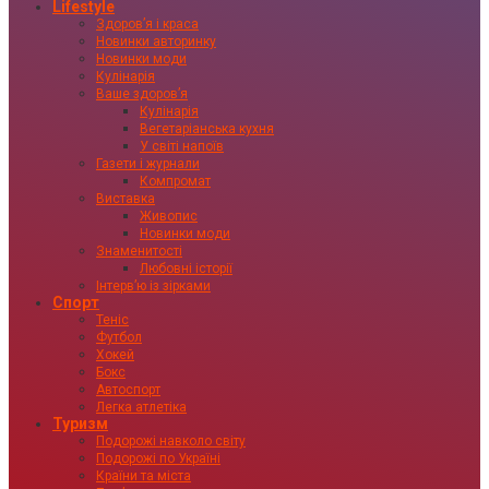
Lifestyle
Здоровʼя і краса
Новинки авторинку
Новинки моди
Кулінарія
Ваше здоровʼя
Кулінарія
Вегетаріанська кухня
У світі напоїв
Газети і журнали
Компромат
Виставка
Живопис
Новинки моди
Знаменитості
Любовні історії
Інтервʼю із зірками
Спорт
Теніс
Футбол
Хокей
Бокс
Автоспорт
Легка атлетіка
Туризм
Подорожі навколо світу
Подорожі по Україні
Країни та міста