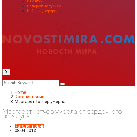
Пам’ятки
Подорожі та туризм
Найкращі курорти
X
Home
Каталог новин
Маргарет Тэтчер умерла…
Маргарет Тэтчер умерла от сердечного
приступа
Каталог новин
08.04.2013