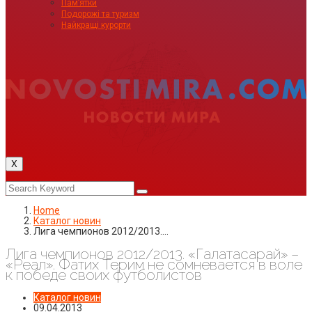
Пам’ятки
Подорожі та туризм
Найкращі курорти
X
Home
Каталог новин
Лига чемпионов 2012/2013.…
Лига чемпионов 2012/2013. «Галатасарай» –
«Реал». Фатих Терим не сомневается в воле
к победе своих футболистов
Каталог новин
09.04.2013