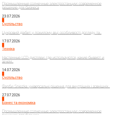
Промышленные солнечные электростанции: современное
решение для бизнеса
23.07.2026
3
Суспільство
Цукровий діабет у похилому віці: особливості догляду та...
17.07.2026
4
Техніка
Настенные LCD-дисплеи: где используются, какие бывают и
зачем...
14.07.2026
1
Суспільство
Фарби Sniezka: універсальні рішення для внутрішніх і зовнішніх...
27.07.2026
2
Бізнес та економіка
Промышленные солнечные электростанции: современное