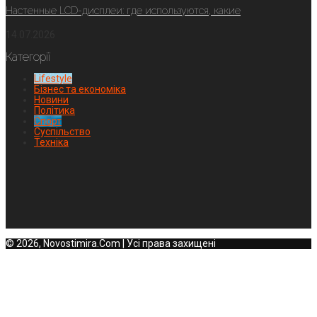
Настенные LCD-дисплеи: где используются, какие
14.07.2026
Категорії
Lifestyle
Бізнес та економіка
Новини
Політика
Спорт
Суспільство
Техніка
© 2026, Novostimira.Com | Усі права захищені