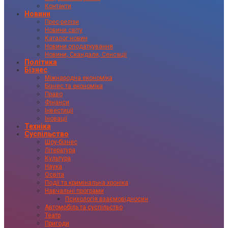
Контакти
Новини
Прес-релізи
Новини світу
Каталог новин
Новини оподаткування
Новини, Скандали, Сенсації
Політика
Бізнес
Міжнародна економіка
Бізнес та економіка
Право
Фінанси
Інвестиції
Іновації
Техніка
Суспільство
Шоу-бізнес
Література
Культура
Наука
Освіта
Події та кримінальна хроніка
Навчальні програми
Психологія взаємовідносин
Автомобіль та суспільство
Театр
Пригоди