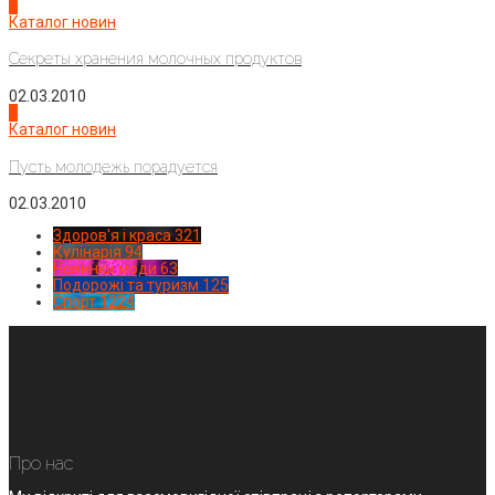
3
Каталог новин
Секреты хранения молочных продуктов
02.03.2010
4
Каталог новин
Пусть молодежь порадуется
02.03.2010
Здоров'я і краса
321
Кулінарія
94
Новинки моди
63
Подорожі та туризм
125
Спорт
1224
Про нас