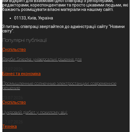
Ми відкриті для взаємовигідної співпраці з репортерами,
редакторами, кореспондентами та просто цікавими людьми, які
бажають розміщувати власні матеріали на нашому сайті.
01133, Київ, Україна
З питань співпраці звертайтеся до адміністрації сайту "Новини
світу".
Популярні публікації
Суспільство
Фарби Sniezka: універсальні рішення для
27.07.2026
Бізнес та економіка
Промышленные солнечные электростанции: современное
решение
23.07.2026
Суспільство
Цукровий діабет у похилому віці:
17.07.2026
Техніка