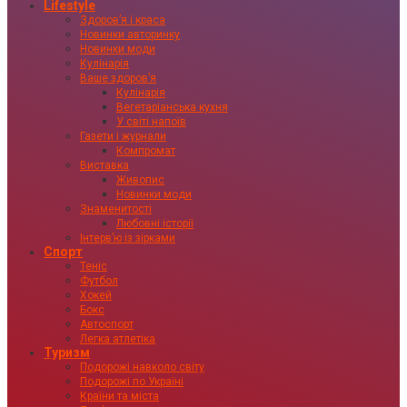
Lifestyle
Здоровʼя і краса
Новинки авторинку
Новинки моди
Кулінарія
Ваше здоровʼя
Кулінарія
Вегетаріанська кухня
У світі напоїв
Газети і журнали
Компромат
Виставка
Живопис
Новинки моди
Знаменитості
Любовні історії
Інтервʼю із зірками
Спорт
Теніс
Футбол
Хокей
Бокс
Автоспорт
Легка атлетіка
Туризм
Подорожі навколо світу
Подорожі по Україні
Країни та міста