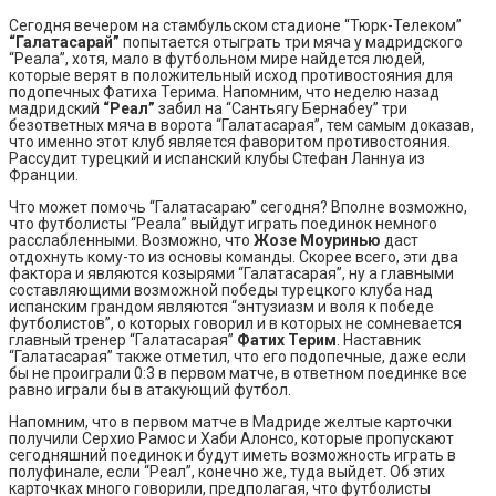
Сегодня вечером на стамбульском стадионе “Тюрк-Телеком”
“Галатасарай”
попытается отыграть три мяча у мадридского
“Реала”, хотя, мало в футбольном мире найдется людей,
которые верят в положительный исход противостояния для
подопечных Фатиха Терима. Напомним, что неделю назад
мадридский
“Реал”
забил на “Сантьягу Бернабеу” три
безответных мяча в ворота “Галатасарая”, тем самым доказав,
что именно этот клуб является фаворитом противостояния.
Рассудит турецкий и испанский клубы Стефан Ланнуа из
Франции.
Что может помочь “Галатасараю” сегодня? Вполне возможно,
что футболисты “Реала” выйдут играть поединок немного
расслабленными. Возможно, что
Жозе Моуринью
даст
отдохнуть кому-то из основы команды. Скорее всего, эти два
фактора и являются козырями “Галатасарая”, ну а главными
составляющими возможной победы турецкого клуба над
испанским грандом являются “энтузиазм и воля к победе
футболистов”, о которых говорил и в которых не сомневается
главный тренер “Галатасарая”
Фатих Терим
. Наставник
“Галатасарая” также отметил, что его подопечные, даже если
бы не проиграли 0:3 в первом матче, в ответном поединке все
равно играли бы в атакующий футбол.
Напомним, что в первом матче в Мадриде желтые карточки
получили Серхио Рамос и Хаби Алонсо, которые пропускают
сегодняшний поединок и будут иметь возможность играть в
полуфинале, если “Реал”, конечно же, туда выйдет. Об этих
карточках много говорили, предполагая, что футболисты