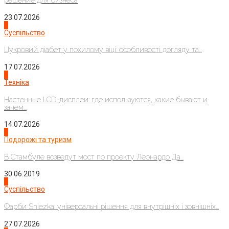
решение для бизнеса
23.07.2026
3
Суспільство
Цукровий діабет у похилому віці: особливості догляду та...
17.07.2026
4
Техніка
Настенные LCD-дисплеи: где используются, какие бывают и
зачем...
14.07.2026
1
Подорожі та туризм
В Стамбуле возведут мост по проекту Леонардо Да...
30.06.2019
2
Суспільство
Фарби Sniezka: універсальні рішення для внутрішніх і зовнішніх...
27.07.2026