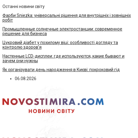
Останні новини світу
Фарби Sniezka: універсальні рішення для внутрішніх і зовнішніх
робіт
Промышленные солнечные электростанции: современное
решение для бизнеса
Цукровий діабет у похилому віці: особливості догляду та
контролю здоров’я
Настенные LCD-дисплеи: где используются, какие бывают и
зачем они нужны
Як організувати день народження в Києві: покроковий гід
06.08.2026