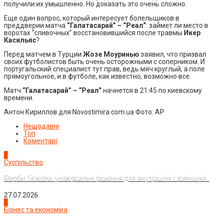
получили их умышленно. Но доказать это очень сложно.
Еще один вопрос, который интересует болельщиков в
преддверии матча
“Галатасарай” – “Реал”
: займет ли место в
воротах “сливочных” восстановившийся после травмы
Икер
Касильяс
?
Перед матчем в Турции
Жозе Моуринью
заявил, что призвал
своих футболистов быть очень осторожными с соперником. И
португальский специалист тут прав, ведь мяч круглый, а поле
прямоугольное, и в футболе, как известно, возможно все.
Матч
“Галатасарай” – “Реал”
начнется в 21:45 по киевскому
времени.
Антон Кириллов для Novostimira.com.ua Фото: АР
Нещодавні
Топ
Коментарі
1
Суспільство
Фарби Sniezka: універсальні рішення для внутрішніх і зовнішніх...
27.07.2026
2
Бізнес та економіка