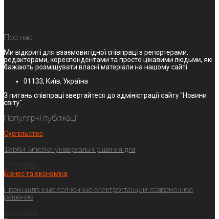
Про нас
Ми відкриті для взаємовигідної співпраці з репортерами,
редакторами, кореспондентами та просто цікавими людьми, які
бажають розміщувати власні матеріали на нашому сайті.
01133, Київ, Україна
З питань співпраці звертайтеся до адміністрації сайту "Новини
світу".
Популярні публікації
Суспільство
Фарби Sniezka: універсальні рішення для
27.07.2026
Бізнес та економіка
Промышленные солнечные электростанции: современное
решение
23.07.2026