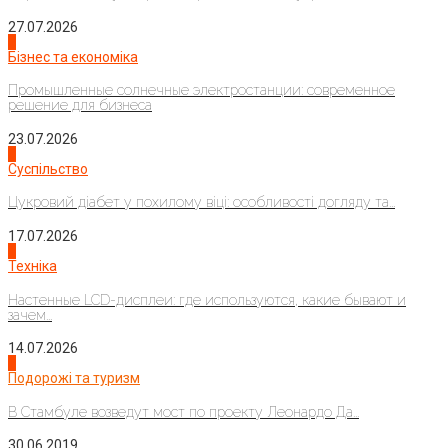
27.07.2026
2
Бізнес та економіка
Промышленные солнечные электростанции: современное
решение для бизнеса
23.07.2026
3
Суспільство
Цукровий діабет у похилому віці: особливості догляду та...
17.07.2026
4
Техніка
Настенные LCD-дисплеи: где используются, какие бывают и
зачем...
14.07.2026
1
Подорожі та туризм
В Стамбуле возведут мост по проекту Леонардо Да...
30.06.2019