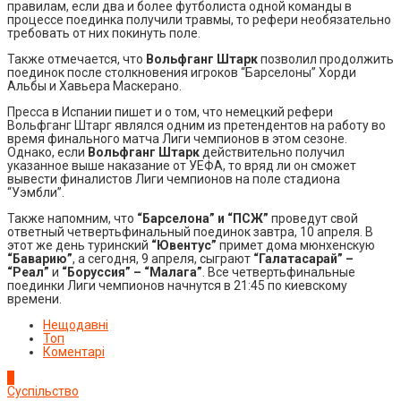
правилам, если два и более футболиста одной команды в
процессе поединка получили травмы, то рефери необязательно
требовать от них покинуть поле.
Также отмечается, что
Вольфганг Штарк
позволил продолжить
поединок после столкновения игроков “Барселоны” Хорди
Альбы и Хавьера Маскерано.
Пресса в Испании пишет и о том, что немецкий рефери
Вольфганг Штарг являлся одним из претендентов на работу во
время финального матча Лиги чемпионов в этом сезоне.
Однако, если
Вольфганг Штарк
действительно получил
указанное выше наказание от УЕФА, то вряд ли он сможет
вывести финалистов Лиги чемпионов на поле стадиона
“Уэмбли”.
Также напомним, что
“Барселона” и “ПСЖ”
проведут свой
ответный четвертьфинальный поединок завтра, 10 апреля. В
этот же день туринский
“Ювентус”
примет дома мюнхенскую
“Баварию”
, а сегодня, 9 апреля, сыграют
“Галатасарай” –
“Реал”
и
“Боруссия” – “Малага”
. Все четвертьфинальные
поединки Лиги чемпионов начнутся в 21:45 по киевскому
времени.
Нещодавні
Топ
Коментарі
1
Суспільство