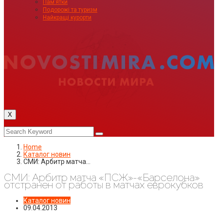
Пам’ятки
Подорожі та туризм
Найкращі курорти
X
Home
Каталог новин
СМИ: Арбитр матча…
СМИ: Арбитр матча «ПСЖ»-«Барселона»
отстранен от работы в матчах еврокубков
Каталог новин
09.04.2013