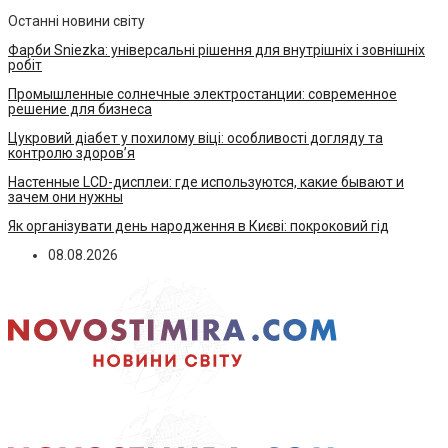
Останні новини світу
Фарби Sniezka: універсальні рішення для внутрішніх і зовнішніх
робіт
Промышленные солнечные электростанции: современное
решение для бизнеса
Цукровий діабет у похилому віці: особливості догляду та
контролю здоров’я
Настенные LCD-дисплеи: где используются, какие бывают и
зачем они нужны
Як організувати день народження в Києві: покроковий гід
08.08.2026