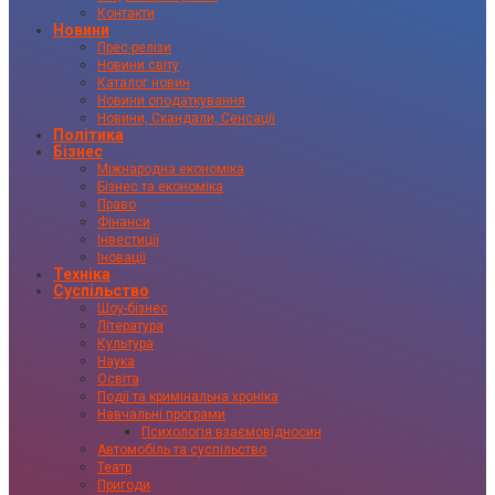
Контакти
Новини
Прес-релізи
Новини світу
Каталог новин
Новини оподаткування
Новини, Скандали, Сенсації
Політика
Бізнес
Міжнародна економіка
Бізнес та економіка
Право
Фінанси
Інвестиції
Іновації
Техніка
Суспільство
Шоу-бізнес
Література
Культура
Наука
Освіта
Події та кримінальна хроніка
Навчальні програми
Психологія взаємовідносин
Автомобіль та суспільство
Театр
Пригоди