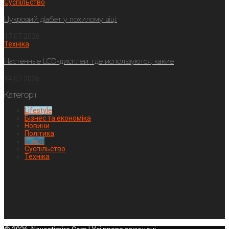
Суспільство
Цукровий діабет у похилому віці:
17.07.2026
Техніка
Настенные LCD-дисплеи: где используются, какие
14.07.2026
Категорії
Lifestyle
Бізнес та економіка
Новини
Політика
Спорт
Суспільство
Техніка