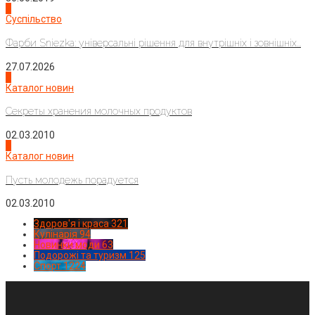
2
Суспільство
Фарби Sniezka: універсальні рішення для внутрішніх і зовнішніх...
27.07.2026
3
Каталог новин
Секреты хранения молочных продуктов
02.03.2010
4
Каталог новин
Пусть молодежь порадуется
02.03.2010
Здоров'я і краса
321
Кулінарія
94
Новинки моди
63
Подорожі та туризм
125
Спорт
1224