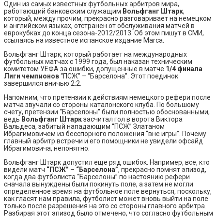
Один из самых известных футбольных арбитров мира,
работающий банковским служащим
Вольфганг Штарк
,
который, между прочим, прекрасно разговаривает на немецком
и английском языках, отстранен от обслуживания матчей в
еврокубках до конца сезона-2012/2013. Об этом пишут в СМИ,
ссылаясь на известное испанское издание Marca.
Вольфганг Штарк, который работает на международных
футбольных матчах с 1999 года, был наказан техническим
комитетом УЕФА за ошибки, допущенные в матче
1/4 финала
Лиги чемпионов
“ПСЖ” – “Барселона”. Этот поединок
завершился вничью 2:2.
Напомним, что претензии к действиям немецкого рефери после
матча звучали со стороны каталонского клуба. По большому
счету, претензии “Барселоны” были полностью обоснованными,
ведь
Вольфганг Штарк
засчитал гол в ворота Виктора
Вальдеса, забитый нападающим “ПСЖ” Златаном
Ибрагимовичем из бесспорного положения “вне игры”. Почему
главный арбитр встречи и его помощники не увидели офсайд
Ибрагимовича, непонятно.
Вольфганг Штарк допустил еще ряд ошибок. Например, все, кто
видели матч
“ПСЖ” – “Барселона”
, прекрасно помнят эпизод,
когда два футболиста “Барселоны” по настоянию рефери
сначала вынуждены были покинуть поле, а затем не могли
определенное время на футбольное поле вернуться, поскольку,
как гласят нам правила, футболист может вновь выйти на поле
только после разрешения на это со стороны главного арбитра.
Разбирая этот эпизод было отмечено, что согласно футбольным