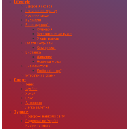
Lifestyle
Здоровʼя і краса
Новинки авторинку
Новинки моди
Кулінарія
Ваше здоровʼя
Кулінарія
Вегетаріанська кухня
У світі напоїв
Газети і журнали
Компромат
Виставка
Живопис
Новинки моди
Знаменитості
Любовні історії
Інтервʼю із зірками
Спорт
Теніс
Футбол
Хокей
Бокс
Автоспорт
Легка атлетіка
Туризм
Подорожі навколо світу
Подорожі по Україні
Країни та міста