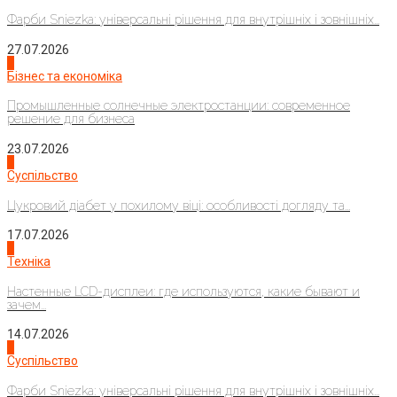
Фарби Sniezka: універсальні рішення для внутрішніх і зовнішніх...
27.07.2026
2
Бізнес та економіка
Промышленные солнечные электростанции: современное
решение для бизнеса
23.07.2026
3
Суспільство
Цукровий діабет у похилому віці: особливості догляду та...
17.07.2026
4
Техніка
Настенные LCD-дисплеи: где используются, какие бывают и
зачем...
14.07.2026
1
Суспільство
Фарби Sniezka: універсальні рішення для внутрішніх і зовнішніх...