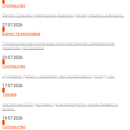
1
Суспільство
Фарби Sniezka: універсальні рішення для внутрішніх і зовнішніх...
27.07.2026
2
Бізнес та економіка
Промышленные солнечные электростанции: современное
решение для бизнеса
23.07.2026
3
Суспільство
Цукровий діабет у похилому віці: особливості догляду та...
17.07.2026
4
Техніка
Настенные LCD-дисплеи: где используются, какие бывают и
зачем...
14.07.2026
1
Суспільство