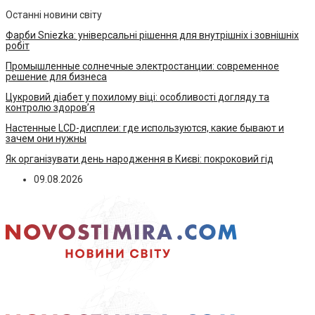
Останні новини світу
Фарби Sniezka: універсальні рішення для внутрішніх і зовнішніх
робіт
Промышленные солнечные электростанции: современное
решение для бизнеса
Цукровий діабет у похилому віці: особливості догляду та
контролю здоров’я
Настенные LCD-дисплеи: где используются, какие бывают и
зачем они нужны
Як організувати день народження в Києві: покроковий гід
09.08.2026