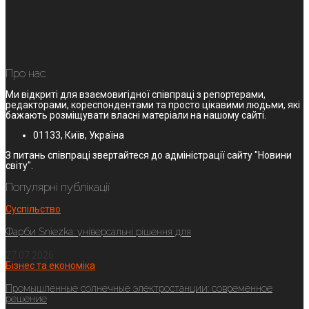
Про нас
Ми відкриті для взаємовигідної співпраці з репортерами,
редакторами, кореспондентами та просто цікавими людьми, які
бажають розміщувати власні матеріали на нашому сайті.
01133, Київ, Україна
З питань співпраці звертайтеся до адміністрації сайту "Новини
світу".
Популярні публікації
Суспільство
Фарби Sniezka: універсальні рішення для
27.07.2026
Бізнес та економіка
Промышленные солнечные электростанции: современное
решение