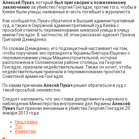
Алексей Пукач
, который
был приговорен к пожизненному
заключению
за убийство Георгия Гонгадзе, против того, чтобы в
Киеве были улицы, названные в честь погибшего журналиста.
Как сообщается, Пукач обратился в Высший административный
суд, а также в Окружной административный суд Киева с
просьбой отменить переименование киевской улицы в улицу
имени Гонгадзе. В частности, об этом рассказал адвокат Пукача
Григорий Демиденко.
По словам Демиденко, его подзащитный настаивает на том,
чтобы поручение экс-президента Украины Виктора Ющенко о
переименовании улицы Машиностроительной, которая
расположена в Соломенском районе столицы, на Георгия
Гонгадзе, признали недействительным. Также он хочет, чтобы
недействительным признали и переименование проспекта
Советской армии на Гонгадзе.
По каким причинам
Алесей Пукач
решил обратиться в суд с
такой просьбой, неизвестно.
Следует напомнить, что экс-глава департамента наружного
наблюдения Министерства внутренних дел Украины
Алексей
Пукач
был признан виновным в убийстве Георгия Гонгадзе 29
января 2013 года.
Нещодавні
Топ
Коментарі