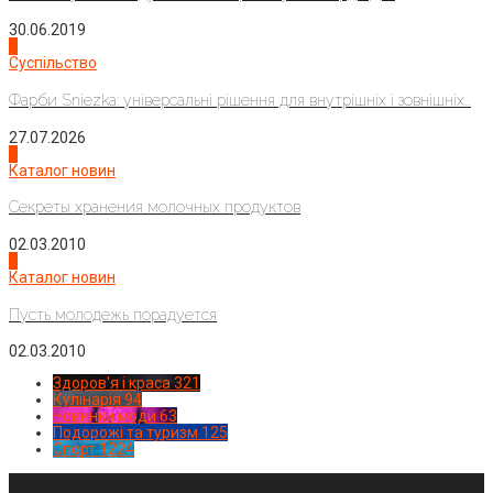
30.06.2019
2
Суспільство
Фарби Sniezka: універсальні рішення для внутрішніх і зовнішніх...
27.07.2026
3
Каталог новин
Секреты хранения молочных продуктов
02.03.2010
4
Каталог новин
Пусть молодежь порадуется
02.03.2010
Здоров'я і краса
321
Кулінарія
94
Новинки моди
63
Подорожі та туризм
125
Спорт
1224