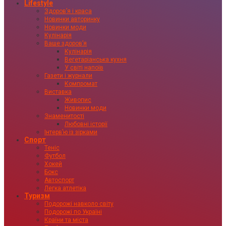
Lifestyle
Здоровʼя і краса
Новинки авторинку
Новинки моди
Кулінарія
Ваше здоровʼя
Кулінарія
Вегетаріанська кухня
У світі напоїв
Газети і журнали
Компромат
Виставка
Живопис
Новинки моди
Знаменитості
Любовні історії
Інтервʼю із зірками
Спорт
Теніс
Футбол
Хокей
Бокс
Автоспорт
Легка атлетіка
Туризм
Подорожі навколо світу
Подорожі по Україні
Країни та міста