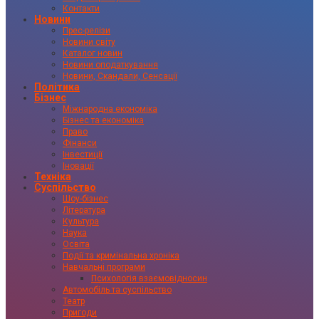
Контакти
Новини
Прес-релізи
Новини світу
Каталог новин
Новини оподаткування
Новини, Скандали, Сенсації
Політика
Бізнес
Міжнародна економіка
Бізнес та економіка
Право
Фінанси
Інвестиції
Іновації
Техніка
Суспільство
Шоу-бізнес
Література
Культура
Наука
Освіта
Події та кримінальна хроніка
Навчальні програми
Психологія взаємовідносин
Автомобіль та суспільство
Театр
Пригоди