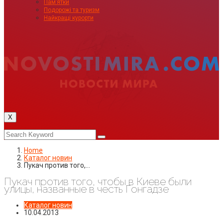
Пам’ятки
Подорожі та туризм
Найкращі курорти
X
Home
Каталог новин
Пукач против того,…
Пукач против того, чтобы в Киеве были
улицы, названные в честь Гонгадзе
Каталог новин
10.04.2013