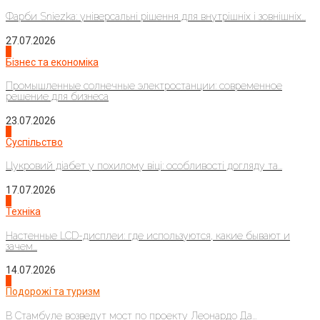
Фарби Sniezka: універсальні рішення для внутрішніх і зовнішніх...
27.07.2026
2
Бізнес та економіка
Промышленные солнечные электростанции: современное
решение для бизнеса
23.07.2026
3
Суспільство
Цукровий діабет у похилому віці: особливості догляду та...
17.07.2026
4
Техніка
Настенные LCD-дисплеи: где используются, какие бывают и
зачем...
14.07.2026
1
Подорожі та туризм
В Стамбуле возведут мост по проекту Леонардо Да...