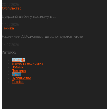
23.07.2026
Суспільство
Цукровий діабет у похилому віці:
17.07.2026
Техніка
Настенные LCD-дисплеи: где используются, какие
14.07.2026
Категорії
Lifestyle
Бізнес та економіка
Новини
Політика
Спорт
Суспільство
Техніка