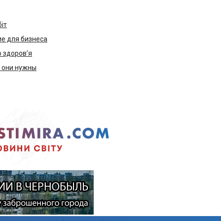
біт
е для бизнеса
ю здоров’я
м они нужны