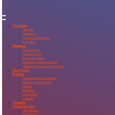
Головна
Про нас
Реклама
Угода користувача
Контакти
Новини
Прес-релізи
Новини світу
Каталог новин
Новини оподаткування
Новини, Скандали, Сенсації
Політика
Бізнес
Міжнародна економіка
Бізнес та економіка
Право
Фінанси
Інвестиції
Іновації
Техніка
Суспільство
Шоу-бізнес
Література