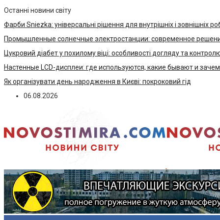
Останні новини світу
Фарби Sniezka: універсальні рішення для внутрішніх і зовнішніх ро
Промышленные солнечные электростанции: современное решени
Цукровий діабет у похилому віці: особливості догляду та контрол
Настенные LCD-дисплеи: где используются, какие бывают и заче
Як організувати день народження в Києві: покроковий гід
06.08.2026