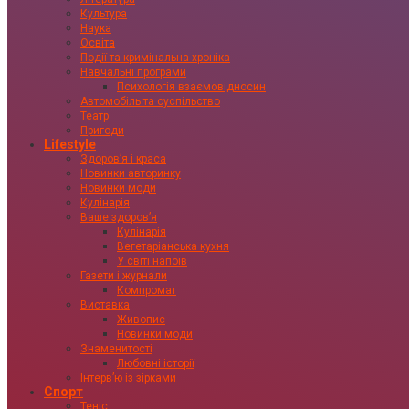
Культура
Наука
Освіта
Події та кримінальна хроніка
Навчальні програми
Психологія взаємовідносин
Автомобіль та суспільство
Театр
Пригоди
Lifestyle
Здоровʼя і краса
Новинки авторинку
Новинки моди
Кулінарія
Ваше здоровʼя
Кулінарія
Вегетаріанська кухня
У світі напоїв
Газети і журнали
Компромат
Виставка
Живопис
Новинки моди
Знаменитості
Любовні історії
Інтервʼю із зірками
Спорт
Теніс