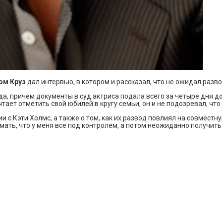
ом Круз
дал интервью, в котором и рассказал, что не ожидал разво
, причем документы в суд актриса подала всего за четыре дня до 
ает отметить свой юбилей в кругу семьи, он и не подозревал, что
и с Кэти Холмс, а также о том, как их развод повлиял на совместн
умать, что у меня все под контролем, а потом неожиданно получит