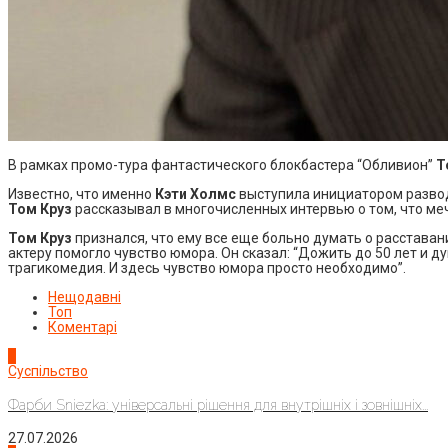
В рамках промо-тура фантастического блокбастера “Обливион”
Т
Известно, что именно
Кэти Холмс
выступила инициатором развода
Том Круз
рассказывал в многочисленных интервью о том, что мечт
Том Круз
признался, что ему все еще больно думать о расставани
актеру помогло чувство юмора. Он сказал: “Дожить до 50 лет и д
трагикомедия. И здесь чувство юмора просто необходимо”.
Нещодавні
Топ
Коментарі
1
Суспільство
Фарби Sniezka: універсальні рішення для внутрішніх і зовнішніх...
27.07.2026