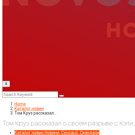
X
Home
Каталог новин
Том Круз рассказал…
Том Круз рассказал о своем разрыве с Кэти
Каталог новин
Новини, Сенсації, Скандали