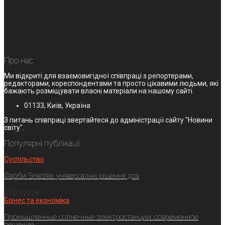
Про нас
Ми відкриті для взаємовигідної співпраці з репортерами,
редакторами, кореспондентами та просто цікавими людьми, які
бажають розміщувати власні матеріали на нашому сайті.
01133, Київ, Україна
З питань співпраці звертайтеся до адміністрації сайту "Новини
світу".
Популярні публікації
Суспільство
Фарби Sniezka: універсальні рішення для
27.07.2026
Бізнес та економіка
Промышленные солнечные электростанции: современное
решение