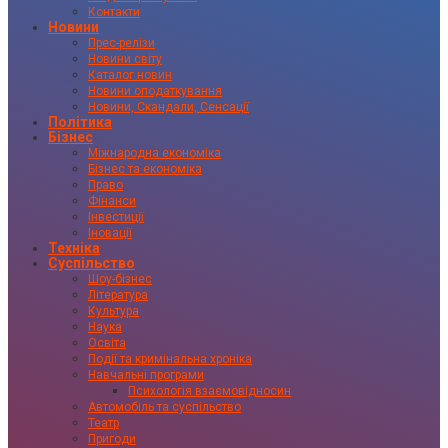
Контакти
Новини
Прес-релізи
Новини світу
Каталог новин
Новини оподаткування
Новини, Скандали, Сенсації
Політика
Бізнес
Міжнародна економіка
Бізнес та економіка
Право
Фінанси
Інвестиції
Іновації
Техніка
Суспільство
Шоу-бізнес
Література
Культура
Наука
Освіта
Події та кримінальна хроніка
Навчальні програми
Психологія взаємовідносин
Автомобіль та суспільство
Театр
Пригоди