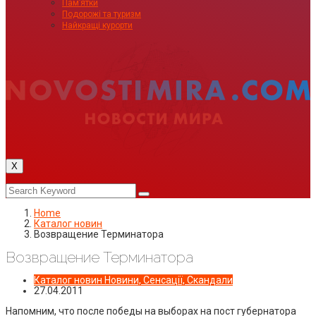
Пам’ятки
Подорожі та туризм
Найкращі курорти
X
Home
Каталог новин
Возвращение Терминатора
Возвращение Терминатора
Каталог новин
Новини, Сенсації, Скандали
27.04.2011
Напомним, что после победы на выборах на пост губернатора