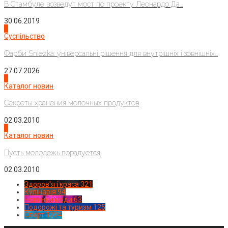
В Стамбуле возведут мост по проекту Леонардо Да...
30.06.2019
2
Суспільство
Фарби Sniezka: універсальні рішення для внутрішніх і зовнішніх...
27.07.2026
3
Каталог новин
Секреты хранения молочных продуктов
02.03.2010
4
Каталог новин
Пусть молодежь порадуется
02.03.2010
Здоров'я і краса
321
Кулінарія
94
Новинки моди
63
Подорожі та туризм
125
Спорт
1224