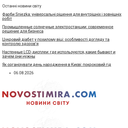
Останні новини світу
Фарби Sniezka: універсальні рішення для внутрішніх і зовнішніх
робіт
Промышленные солнечные электростанции: современное
решение для бизнеса
Цукровий діабет у похилому віці: особливості догляду та
контролю здоров’я
Настенные LCD-дисплеи: где используются, какие бывают и
зачем они нужны
Як організувати день народження в Києві: покроковий гід
06.08.2026