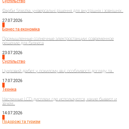
Суспільство
Фарби Sniezka: універсальні рішення для внутрішніх і зовнішніх...
27.07.2026
2
Бізнес та економіка
Промышленные солнечные электростанции: современное
решение для бизнеса
23.07.2026
3
Суспільство
Цукровий діабет у похилому віці: особливості догляду та...
17.07.2026
4
Техніка
Настенные LCD-дисплеи: где используются, какие бывают и
зачем...
14.07.2026
1
Подорожі та туризм