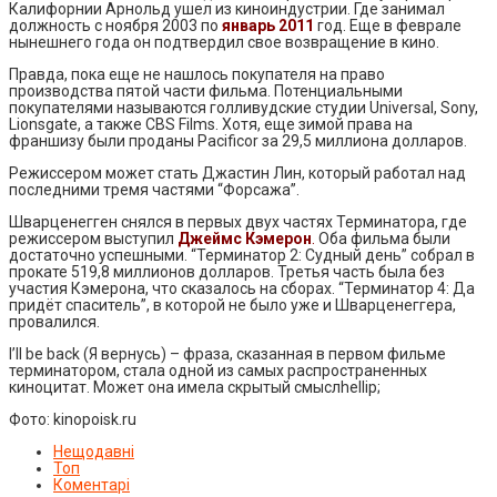
Калифорнии Арнольд ушел из киноиндустрии. Где занимал
должность с ноября 2003 по
январь 2011
год. Еще в феврале
нынешнего года он подтвердил свое возвращение в кино.
Правда, пока еще не нашлось покупателя на право
производства пятой части фильма. Потенциальными
покупателями называются голливудские студии Universal, Sony,
Lionsgate, а также CBS Films. Хотя, еще зимой права на
франшизу были проданы Pacificor за 29,5 миллиона долларов.
Режиссером может стать Джастин Лин, который работал над
последними тремя частями “Форсажа”.
Шварценегген снялся в первых двух частях Терминатора, где
режиссером выступил
Джеймс Кэмерон
.
Оба фильма были
достаточно успешными. “Терминатор 2: Судный день” собрал в
прокате 519,8 миллионов долларов. Третья часть была без
участия Кэмерона, что сказалось на сборах. “Терминатор 4: Да
придёт спаситель”, в которой не было уже и Шварценеггера,
провалился.
I’ll be back (Я вернусь) – фраза, сказанная в первом фильме
терминатором, стала одной из самых распространенных
киноцитат. Может она имела скрытый смыслhellip;
Фото: kinopoisk.ru
Нещодавні
Топ
Коментарі