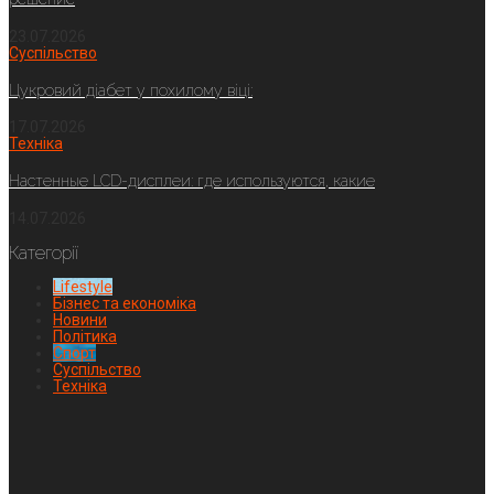
23.07.2026
Суспільство
Цукровий діабет у похилому віці:
17.07.2026
Техніка
Настенные LCD-дисплеи: где используются, какие
14.07.2026
Категорії
Lifestyle
Бізнес та економіка
Новини
Політика
Спорт
Суспільство
Техніка