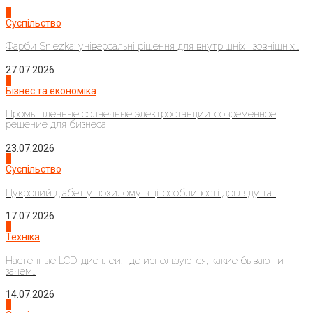
1
Суспільство
Фарби Sniezka: універсальні рішення для внутрішніх і зовнішніх...
27.07.2026
2
Бізнес та економіка
Промышленные солнечные электростанции: современное
решение для бизнеса
23.07.2026
3
Суспільство
Цукровий діабет у похилому віці: особливості догляду та...
17.07.2026
4
Техніка
Настенные LCD-дисплеи: где используются, какие бывают и
зачем...
14.07.2026
1