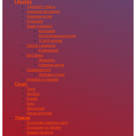
Lifestyle
Здоровʼя і краса
Новинки авторинку
Новинки моди
Кулінарія
Ваше здоровʼя
Кулінарія
Вегетаріанська кухня
У світі напоїв
Газети і журнали
Компромат
Виставка
Живопис
Новинки моди
Знаменитості
Любовні історії
Інтервʼю із зірками
Спорт
Теніс
Футбол
Хокей
Бокс
Автоспорт
Легка атлетіка
Туризм
Подорожі навколо світу
Подорожі по Україні
Країни та міста