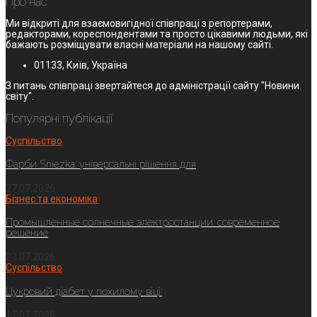
Про нас
Ми відкриті для взаємовигідної співпраці з репортерами,
редакторами, кореспондентами та просто цікавими людьми, які
бажають розміщувати власні матеріали на нашому сайті.
01133, Київ, Україна
З питань співпраці звертайтеся до адміністрації сайту "Новини
світу".
Популярні публікації
Суспільство
Фарби Sniezka: універсальні рішення для
27.07.2026
Бізнес та економіка
Промышленные солнечные электростанции: современное
решение
23.07.2026
Суспільство
Цукровий діабет у похилому віці:
17.07.2026