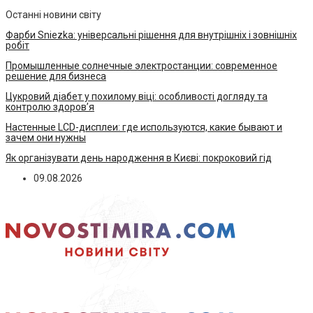
Останні новини світу
Фарби Sniezka: універсальні рішення для внутрішніх і зовнішніх
робіт
Промышленные солнечные электростанции: современное
решение для бизнеса
Цукровий діабет у похилому віці: особливості догляду та
контролю здоров’я
Настенные LCD-дисплеи: где используются, какие бывают и
зачем они нужны
Як організувати день народження в Києві: покроковий гід
09.08.2026