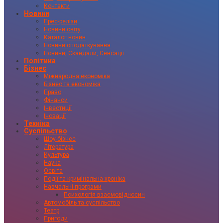
Контакти
Новини
Прес-релізи
Новини світу
Каталог новин
Новини оподаткування
Новини, Скандали, Сенсації
Політика
Бізнес
Міжнародна економіка
Бізнес та економіка
Право
Фінанси
Інвестиції
Іновації
Техніка
Суспільство
Шоу-бізнес
Література
Культура
Наука
Освіта
Події та кримінальна хроніка
Навчальні програми
Психологія взаємовідносин
Автомобіль та суспільство
Театр
Пригоди