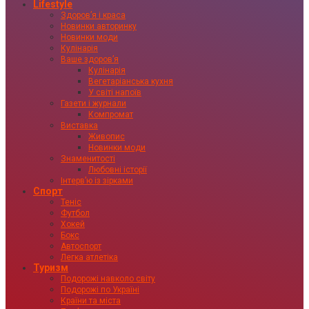
Lifestyle
Здоровʼя і краса
Новинки авторинку
Новинки моди
Кулінарія
Ваше здоровʼя
Кулінарія
Вегетаріанська кухня
У світі напоїв
Газети і журнали
Компромат
Виставка
Живопис
Новинки моди
Знаменитості
Любовні історії
Інтервʼю із зірками
Спорт
Теніс
Футбол
Хокей
Бокс
Автоспорт
Легка атлетіка
Туризм
Подорожі навколо світу
Подорожі по Україні
Країни та міста