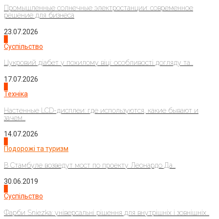
Промышленные солнечные электростанции: современное
решение для бизнеса
23.07.2026
3
Суспільство
Цукровий діабет у похилому віці: особливості догляду та...
17.07.2026
4
Техніка
Настенные LCD-дисплеи: где используются, какие бывают и
зачем...
14.07.2026
1
Подорожі та туризм
В Стамбуле возведут мост по проекту Леонардо Да...
30.06.2019
2
Суспільство
Фарби Sniezka: універсальні рішення для внутрішніх і зовнішніх...