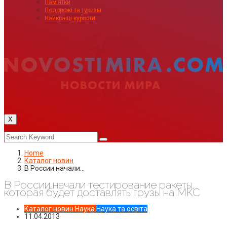
Пам’ятки
Подорожі та туризм
Найкращі курорти
X
Home
Каталог новин
В России начали…
В России начали тестирование ракеты,
которая будет доставлять грузы на МКС
Каталог новин
Наука
Наука та освіта
11.04.2013