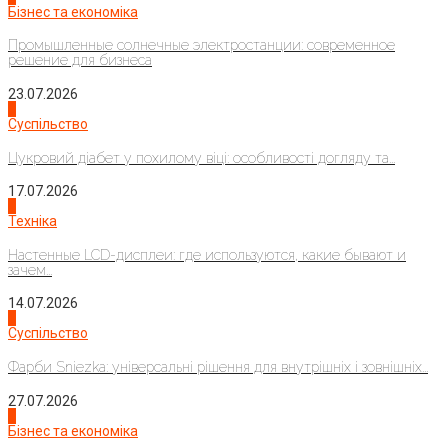
Бізнес та економіка
Промышленные солнечные электростанции: современное
решение для бизнеса
23.07.2026
3
Суспільство
Цукровий діабет у похилому віці: особливості догляду та...
17.07.2026
4
Техніка
Настенные LCD-дисплеи: где используются, какие бывают и
зачем...
14.07.2026
1
Суспільство
Фарби Sniezka: універсальні рішення для внутрішніх і зовнішніх...
27.07.2026
2
Бізнес та економіка