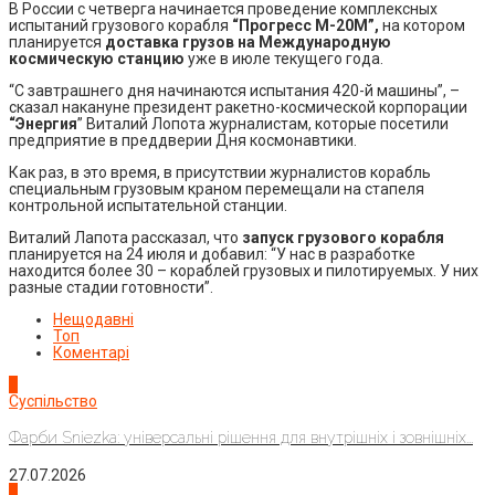
В России с четверга начинается проведение комплексных
испытаний грузового корабля
“Прогресс М-20М”,
на котором
планируется
доставка грузов на Международную
космическую станцию
уже в июле текущего года.
“С завтрашнего дня начинаются испытания 420-й машины”, –
сказал накануне президент ракетно-космической корпорации
“Энергия
” Виталий Лопота журналистам, которые посетили
предприятие в преддверии Дня космонавтики.
Как раз, в это время, в присутствии журналистов корабль
специальным грузовым краном перемещали на стапеля
контрольной испытательной станции.
Виталий Лапота рассказал, что
запуск грузового корабля
планируется на 24 июля и добавил: “У нас в разработке
находится более 30 – кораблей грузовых и пилотируемых. У них
разные стадии готовности”.
Нещодавні
Топ
Коментарі
1
Суспільство
Фарби Sniezka: універсальні рішення для внутрішніх і зовнішніх...
27.07.2026
2