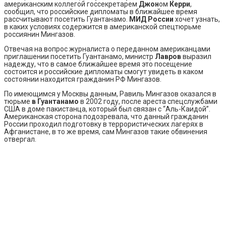
американским коллегой госсекретарем
Джон
ом
Керри
,
сообщил, что российские дипломаты в ближайшее время
рассчитывают посетить Гуантанамо.
МИД России
хочет узнать,
в каких условиях содержится в американской спецтюрьме
россиянин Мингазов.
Отвечая на вопрос журналиста о переданном американцами
приглашении посетить Гуантанамо, министр
Лавров
выразил
надежду, что в самое ближайшее время это посещение
состоится и российские дипломаты смогут увидеть в каком
состоянии находится гражданин РФ Мингазов.
По имеющимся у Москвы данным, Равиль Мингазов оказался в
тюрьме
в Гуантанамо
в 2002 году, после ареста спецслужбами
США в доме пакистанца, который был связан с “Аль-Каидой”.
Американская сторона подозревала, что данный гражданин
России проходил подготовку в террористических лагерях в
Афганистане, в то же время, сам Мингазов такие обвинения
отвергал.