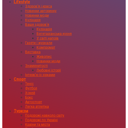
Lifestyle
Здоровʼя і краса
Новинки авторинку
Новинки моди
Кулінарія
Ваше здоровʼя
Кулінарія
Вегетаріанська кухня
У світі напоїв
Газети і журнали
Компромат
Виставка
Живопис
Новинки моди
Знаменитості
Любовні історії
Інтервʼю із зірками
Спорт
Теніс
Футбол
Хокей
Бокс
Автоспорт
Легка атлетіка
Туризм
Подорожі навколо світу
Подорожі по Україні
Країни та міста