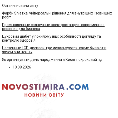
Останні новини світу
Фарби Sniezka: універсальні рішення для внутрішніх і зовнішніх
робіт
Промышленные солнечные электростанции: современное
решение для бизнеса
Цукровий діабет у похилому віці: особливості догляду та
контролю здоров’я
Настенные LCD-дисплеи: где используются, какие бывают и
зачем они нужны
Як організувати день народження в Києві: покроковий гід
10.08.2026