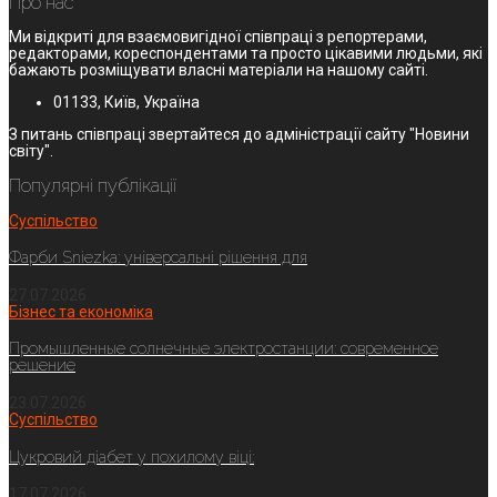
Про нас
Ми відкриті для взаємовигідної співпраці з репортерами,
редакторами, кореспондентами та просто цікавими людьми, які
бажають розміщувати власні матеріали на нашому сайті.
01133, Київ, Україна
З питань співпраці звертайтеся до адміністрації сайту "Новини
світу".
Популярні публікації
Суспільство
Фарби Sniezka: універсальні рішення для
27.07.2026
Бізнес та економіка
Промышленные солнечные электростанции: современное
решение
23.07.2026
Суспільство
Цукровий діабет у похилому віці:
17.07.2026