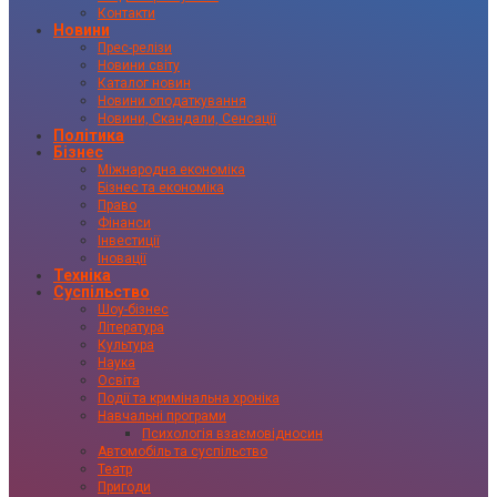
Контакти
Новини
Прес-релізи
Новини світу
Каталог новин
Новини оподаткування
Новини, Скандали, Сенсації
Політика
Бізнес
Міжнародна економіка
Бізнес та економіка
Право
Фінанси
Інвестиції
Іновації
Техніка
Суспільство
Шоу-бізнес
Література
Культура
Наука
Освіта
Події та кримінальна хроніка
Навчальні програми
Психологія взаємовідносин
Автомобіль та суспільство
Театр
Пригоди