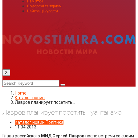
Пам’ятки
Подорожі та туризм
Найкращі курорти
X
Home
Каталог новин
Лавров планирует посетить…
Лавров планирует посетить Гуантанамо
Каталог новин
Політика
11.04.2013
Глава российского
МИД Сергей Лавров
после встречи со своим