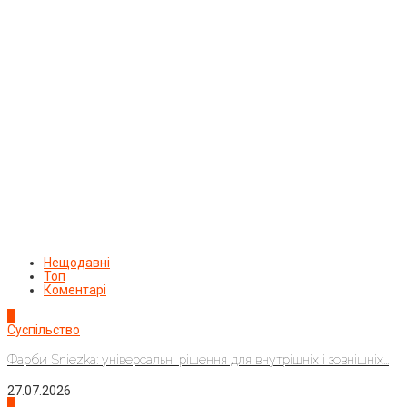
Нещодавні
Топ
Коментарі
1
Суспільство
Фарби Sniezka: універсальні рішення для внутрішніх і зовнішніх...
27.07.2026
2