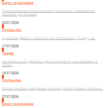
Бізнес та економіка
Промышленные солнечные электростанции: современное
решение для бизнеса
23.07.2026
3
Суспільство
Цукровий діабет у похилому віці: особливості догляду та...
17.07.2026
4
Техніка
Настенные LCD-дисплеи: где используются, какие бывают и
зачем...
14.07.2026
1
Суспільство
Фарби Sniezka: універсальні рішення для внутрішніх і зовнішніх...
27.07.2026
2
Бізнес та економіка