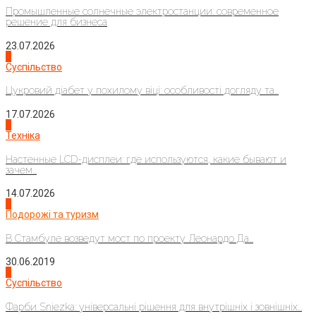
Промышленные солнечные электростанции: современное
решение для бизнеса
23.07.2026
3
Суспільство
Цукровий діабет у похилому віці: особливості догляду та...
17.07.2026
4
Техніка
Настенные LCD-дисплеи: где используются, какие бывают и
зачем...
14.07.2026
1
Подорожі та туризм
В Стамбуле возведут мост по проекту Леонардо Да...
30.06.2019
2
Суспільство
Фарби Sniezka: універсальні рішення для внутрішніх і зовнішніх...