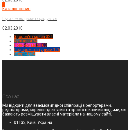
4
Каталог новин
Пусть молодежь порадуется
02.03.2010
Здоров'я і краса
321
Кулінарія
94
Новинки моди
63
Подорожі та туризм
125
Спорт
1224
Про нас
Ми відкриті для взаємовигідної співпраці з репортерами,
редакторами, кореспондентами та просто цікавими людьми, які
бажають розміщувати власні матеріали на нашому сайті.
01133, Київ, Україна