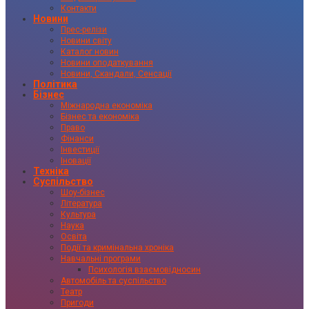
Контакти
Новини
Прес-релізи
Новини світу
Каталог новин
Новини оподаткування
Новини, Скандали, Сенсації
Політика
Бізнес
Міжнародна економіка
Бізнес та економіка
Право
Фінанси
Інвестиції
Іновації
Техніка
Суспільство
Шоу-бізнес
Література
Культура
Наука
Освіта
Події та кримінальна хроніка
Навчальні програми
Психологія взаємовідносин
Автомобіль та суспільство
Театр
Пригоди