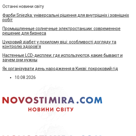
Останні новини світу
Фарби Sniezka: універсальні рішення для внутрішніх і зовнішніх
робіт
Промышленные солнечные электростанции: современное
решение для бизнеса
Цукровий діабет у похилому віці: особливості догляду та
контролю здоров’я
Настенные LCD-дисплеи: где используются, какие бывают и
зачем они нужны
Як організувати день народження в Києві: покроковий гід
10.08.2026