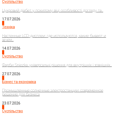
Суспільство
Цукровий діабет у похилому віці: особливості догляду та...
17.07.2026
4
Техніка
Настенные LCD-дисплеи: где используются, какие бывают и
зачем...
14.07.2026
1
Суспільство
Фарби Sniezka: універсальні рішення для внутрішніх і зовнішніх...
27.07.2026
2
Бізнес та економіка
Промышленные солнечные электростанции: современное
решение для бизнеса
23.07.2026
3
Суспільство