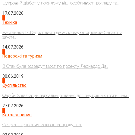
Цукровий діабет у похилому віці: особливості догляду та...
17.07.2026
4
Техніка
Настенные LCD-дисплеи: где используются, какие бывают и
зачем...
14.07.2026
1
Подорожі та туризм
В Стамбуле возведут мост по проекту Леонардо Да...
30.06.2019
2
Суспільство
Фарби Sniezka: універсальні рішення для внутрішніх і зовнішніх...
27.07.2026
3
Каталог новин
Секреты хранения молочных продуктов
02.03.2010