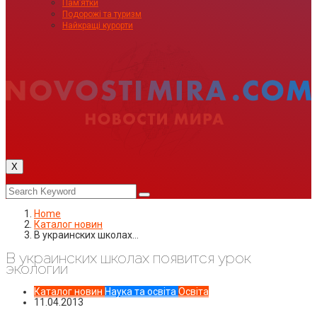
Пам’ятки
Подорожі та туризм
Найкращі курорти
X
Home
Каталог новин
В украинских школах…
В украинских школах появится урок
экологии
Каталог новин
Наука та освіта
Освіта
11.04.2013