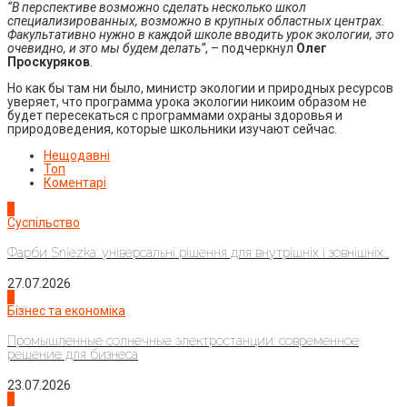
“В перспективе возможно сделать несколько школ
специализированных, возможно в крупных областных центрах.
Факультативно нужно в каждой школе вводить урок экологии, это
очевидно, и это мы будем делать”
, – подчеркнул
Олег
Проскуряков
.
Но как бы там ни было, министр экологии и природных ресурсов
уверяет, что программа урока экологии никоим образом не
будет пересекаться с программами охраны здоровья и
природоведения, которые школьники изучают сейчас.
Нещодавні
Топ
Коментарі
1
Суспільство
Фарби Sniezka: універсальні рішення для внутрішніх і зовнішніх...
27.07.2026
2
Бізнес та економіка
Промышленные солнечные электростанции: современное
решение для бизнеса
23.07.2026
3