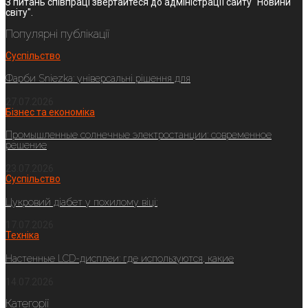
З питань співпраці звертайтеся до адміністрації сайту "Новини
світу".
Популярні публікації
Суспільство
Фарби Sniezka: універсальні рішення для
27.07.2026
Бізнес та економіка
Промышленные солнечные электростанции: современное
решение
23.07.2026
Суспільство
Цукровий діабет у похилому віці:
17.07.2026
Техніка
Настенные LCD-дисплеи: где используются, какие
14.07.2026
Категорії