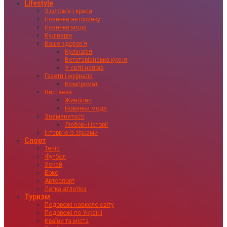
Lifestyle
Здоровʼя і краса
Новинки авторинку
Новинки моди
Кулінарія
Ваше здоровʼя
Кулінарія
Вегетаріанська кухня
У світі напоїв
Газети і журнали
Компромат
Виставка
Живопис
Новинки моди
Знаменитості
Любовні історії
Інтервʼю із зірками
Спорт
Теніс
Футбол
Хокей
Бокс
Автоспорт
Легка атлетіка
Туризм
Подорожі навколо світу
Подорожі по Україні
Країни та міста