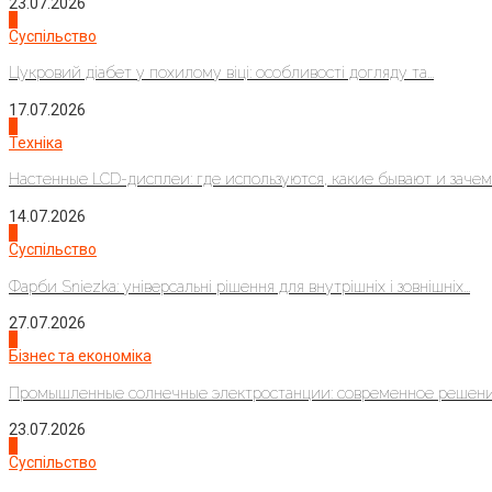
23.07.2026
3
Суспільство
Цукровий діабет у похилому віці: особливості догляду та...
17.07.2026
4
Техніка
Настенные LCD-дисплеи: где используются, какие бывают и зачем..
14.07.2026
1
Суспільство
Фарби Sniezka: універсальні рішення для внутрішніх і зовнішніх...
27.07.2026
2
Бізнес та економіка
Промышленные солнечные электростанции: современное решени
23.07.2026
3
Суспільство