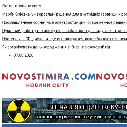
Останні новини світу
Фарби Sniezka: універсальні рішення для внутрішніх і зовнішніх ро
Промышленные солнечные электростанции: современное решени
Цукровий діабет у похилому віці: особливості догляду та контрол
Настенные LCD-дисплеи: где используются, какие бывают и заче
Як організувати день народження в Києві: покроковий гід
07.08.2026