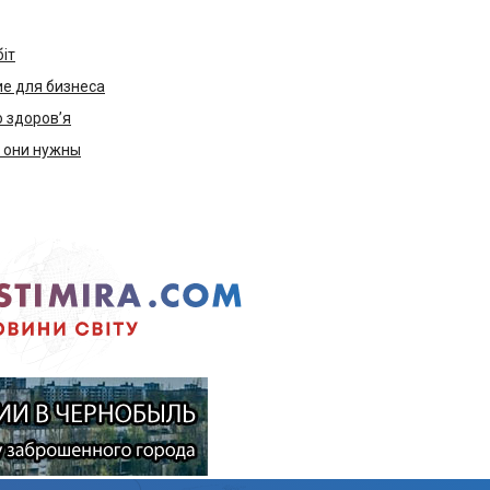
біт
е для бизнеса
ю здоров’я
м они нужны