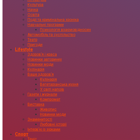
Культура
Наука
Освіта
Події та кримінальна хроніка
Навчальні програми
Психологія взаємовідносин
Автомобіль та суспільство
Театр
Пригоди
Lifestyle
Здоровʼя і краса
Новинки авторинку
Новинки моди
Кулінарія
Ваше здоровʼя
Кулінарія
Вегетаріанська кухня
У світі напоїв
Газети і журнали
Компромат
Виставка
Живопис
Новинки моди
Знаменитості
Любовні історії
Інтервʼю із зірками
Спорт
Теніс