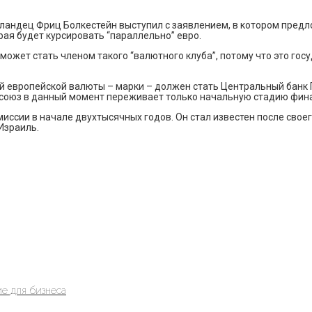
ландец Фриц Болкестейн выступил с заявлением, в котором предл
рая будет курсировать “параллельно” евро.
ожет стать членом такого “валютного клуба”, потому что это госу
 европейской валюты – марки – должен стать Центральный банк Г
й союз в данный момент переживает только начальную стадию фина
ссии в начале двухтысячных годов. Он стал известен после своего
Израиль.
е для бизнеса