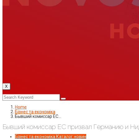
X
Home
Бізнес та економіка
Бывший комиссар ЕС…
Бывший комиссар ЕС призвал Германию и Ни
Бізнес та економіка
Каталог новин