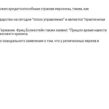
ожил кредитоспособным странам еврозоны, таким, как
дарство на сегодня “плохо управляемо” и является “практически
ермании. Фриц Болкестейн также заявил: “
Пришло время навести
нсового кризиса.
 скандального заявления о том, что у религиозных евреев в