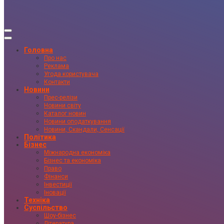
Головна
Про нас
Реклама
Угода користувача
Контакти
Новини
Прес-релізи
Новини світу
Каталог новин
Новини оподаткування
Новини, Скандали, Сенсації
Політика
Бізнес
Міжнародна економіка
Бізнес та економіка
Право
Фінанси
Інвестиції
Іновації
Техніка
Суспільство
Шоу-бізнес
Література