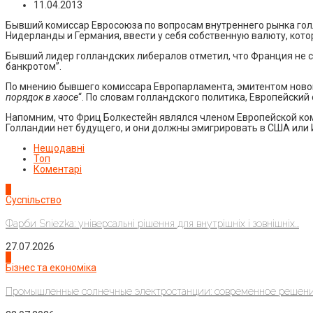
11.04.2013
Бывший комиссар Евросоюза по вопросам внутреннего рынка гол
Нидерланды и Германия, ввести у себя собственную валюту, кото
Бывший лидер голландских либералов отметил, что Франция не см
банкротом”.
По мнению бывшего комиссара Европарламента, эмитентом новой
порядок в хаосе
“. По словам голландского политика, Европейски
Напомним, что Фриц Болкестейн являлся членом Европейской коми
Голландии нет будущего, и они должны эмигрировать в США или 
Нещодавні
Топ
Коментарі
1
Суспільство
Фарби Sniezka: універсальні рішення для внутрішніх і зовнішніх...
27.07.2026
2
Бізнес та економіка
Промышленные солнечные электростанции: современное решени