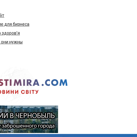
біт
е для бизнеса
ю здоров’я
м они нужны