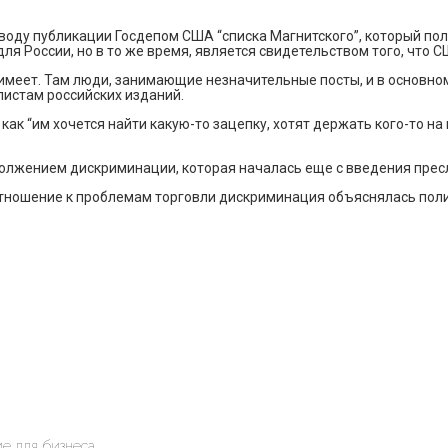
воду публикации Госдепом США “списка Магнитского”, который по
 для России, но в то же время, является свидетельством того, что
 имеет. Там люди, занимающие незначительные посты, и в основном 
листам российских изданий.
как “им хочется найти какую-то зацепку, хотят держать кого-то н
одолжением дискриминации, которая началась еще с введения пре
 отношение к проблемам торговли дискриминация объяснялась поли
е для бизнеса