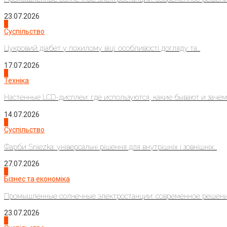
23.07.2026
3
Суспільство
Цукровий діабет у похилому віці: особливості догляду та...
17.07.2026
4
Техніка
Настенные LCD-дисплеи: где используются, какие бывают и зачем..
14.07.2026
1
Суспільство
Фарби Sniezka: універсальні рішення для внутрішніх і зовнішніх...
27.07.2026
2
Бізнес та економіка
Промышленные солнечные электростанции: современное решени
23.07.2026
3