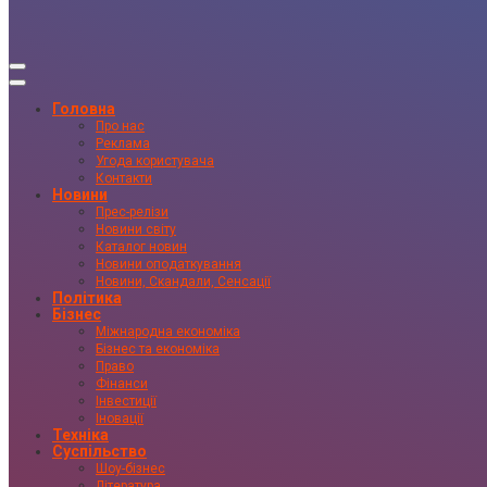
Головна
Про нас
Реклама
Угода користувача
Контакти
Новини
Прес-релізи
Новини світу
Каталог новин
Новини оподаткування
Новини, Скандали, Сенсації
Політика
Бізнес
Міжнародна економіка
Бізнес та економіка
Право
Фінанси
Інвестиції
Іновації
Техніка
Суспільство
Шоу-бізнес
Література