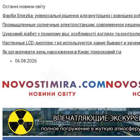
Останні новини світу
Фарби Sniezka: універсальні рішення для внутрішніх і зовнішніх ро
Промышленные солнечные электростанции: современное решени
Цукровий діабет у похилому віці: особливості догляду та контрол
Настенные LCD-дисплеи: где используются, какие бывают и заче
Як організувати день народження в Києві: покроковий гід
06.08.2026