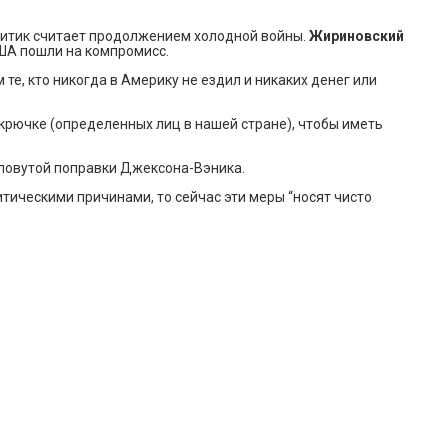
литик считает продолжением холодной войны.
Жириновский
 США пошли на компромисс.
те, кто никогда в Америку не ездил и никаких денег или
а крючке (определенных лиц в нашей стране), чтобы иметь
словутой поправки Джексона-Вэника.
тическими причинами, то сейчас эти меры “носят чисто