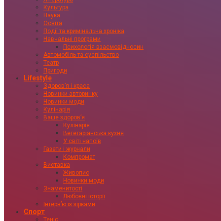
Культура
Наука
Освіта
Події та кримінальна хроніка
Навчальні програми
Психологія взаємовідносин
Автомобіль та суспільство
Театр
Пригоди
Lifestyle
Здоровʼя і краса
Новинки авторинку
Новинки моди
Кулінарія
Ваше здоровʼя
Кулінарія
Вегетаріанська кухня
У світі напоїв
Газети і журнали
Компромат
Виставка
Живопис
Новинки моди
Знаменитості
Любовні історії
Інтервʼю із зірками
Спорт
Теніс