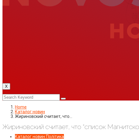
X
Home
Каталог новин
Жириновский считает, что…
Жириновский считает, что “список Магнитско
Каталог новин
Політика