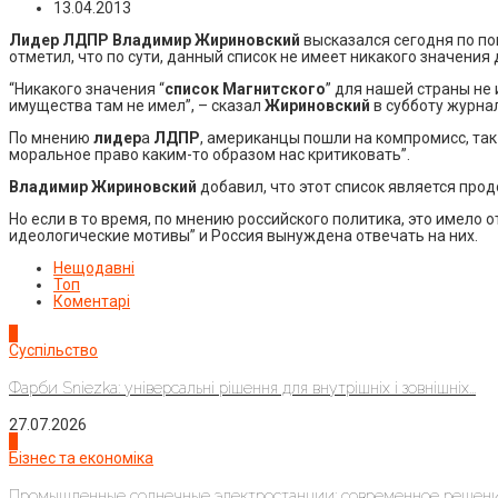
13.04.2013
Лидер ЛДПР Владимир Жириновски
й
высказался сегодня по по
отметил, что по сути, данный список не имеет никакого значения
“Никакого значения “
список Магнитского
” для нашей страны не
имущества там не имел”, – сказал
Жириновский
в субботу журна
По мнению
лидер
а
ЛДПР
, американцы пошли на компромисс, так 
моральное право каким-то образом нас критиковать”.
Владимир Жириновский
добавил, что этот список является пр
Но если в то время, по мнению российского политика, это имело
идеологические мотивы” и Россия вынуждена отвечать на них.
Нещодавні
Топ
Коментарі
1
Суспільство
Фарби Sniezka: універсальні рішення для внутрішніх і зовнішніх...
27.07.2026
2
Бізнес та економіка
Промышленные солнечные электростанции: современное решени