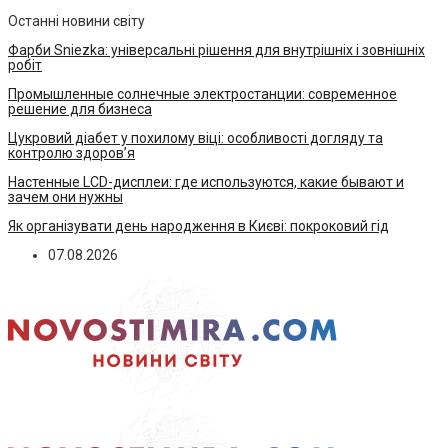
Останні новини світу
Фарби Sniezka: універсальні рішення для внутрішніх і зовнішніх
робіт
Промышленные солнечные электростанции: современное
решение для бизнеса
Цукровий діабет у похилому віці: особливості догляду та
контролю здоров’я
Настенные LCD-дисплеи: где используются, какие бывают и
зачем они нужны
Як організувати день народження в Києві: покроковий гід
07.08.2026