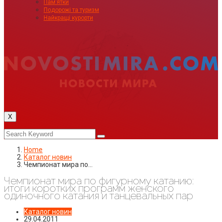
Пам’ятки
Подорожі та туризм
Найкращі курорти
X
Home
Каталог новин
Чемпионат мира по…
Чемпионат мира по фигурному катанию:
итоги коротких программ женского
одиночного катания и танцевальных пар
Каталог новин
29.04.2011