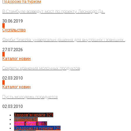
Подорожі та туризм
В Стамбуле возведут мост по проекту Леонардо Да...
30.06.2019
2
Суспільство
Фарби Sniezka: універсальні рішення для внутрішніх і зовнішніх...
27.07.2026
3
Каталог новин
Секреты хранения молочных продуктов
02.03.2010
4
Каталог новин
Пусть молодежь порадуется
02.03.2010
Здоров'я і краса
321
Кулінарія
94
Новинки моди
63
Подорожі та туризм
125