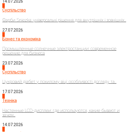
14.07.2026
1
Суспільство
Фарби Sniezka: універсальні рішення для внутрішніх і зовнішніх...
27.07.2026
2
Бізнес та економіка
Промышленные солнечные электростанции: современное
решение для бизнеса
23.07.2026
3
Суспільство
Цукровий діабет у похилому віці: особливості догляду та...
17.07.2026
4
Техніка
Настенные LCD-дисплеи: где используются, какие бывают и
зачем...
14.07.2026
1