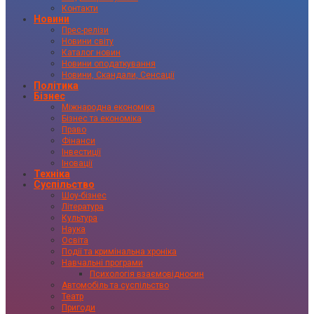
Контакти
Новини
Прес-релізи
Новини світу
Каталог новин
Новини оподаткування
Новини, Скандали, Сенсації
Політика
Бізнес
Міжнародна економіка
Бізнес та економіка
Право
Фінанси
Інвестиції
Іновації
Техніка
Суспільство
Шоу-бізнес
Література
Культура
Наука
Освіта
Події та кримінальна хроніка
Навчальні програми
Психологія взаємовідносин
Автомобіль та суспільство
Театр
Пригоди