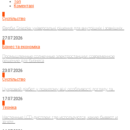
Топ
Коментарі
1
Суспільство
Фарби Sniezka: універсальні рішення для внутрішніх і зовнішніх...
27.07.2026
2
Бізнес та економіка
Промышленные солнечные электростанции: современное
решение для бизнеса
23.07.2026
3
Суспільство
Цукровий діабет у похилому віці: особливості догляду та...
17.07.2026
4
Техніка
Настенные LCD-дисплеи: где используются, какие бывают и
зачем...