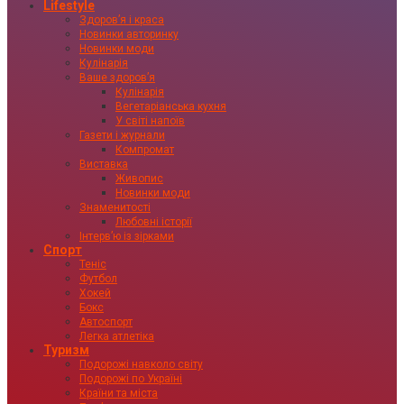
Lifestyle
Здоровʼя і краса
Новинки авторинку
Новинки моди
Кулінарія
Ваше здоровʼя
Кулінарія
Вегетаріанська кухня
У світі напоїв
Газети і журнали
Компромат
Виставка
Живопис
Новинки моди
Знаменитості
Любовні історії
Інтервʼю із зірками
Спорт
Теніс
Футбол
Хокей
Бокс
Автоспорт
Легка атлетіка
Туризм
Подорожі навколо світу
Подорожі по Україні
Країни та міста