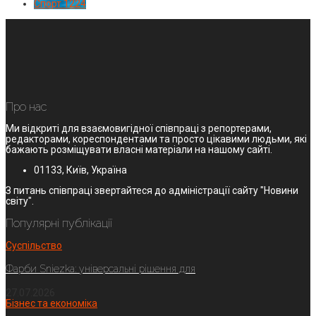
Спорт
1224
Про нас
Ми відкриті для взаємовигідної співпраці з репортерами,
редакторами, кореспондентами та просто цікавими людьми, які
бажають розміщувати власні матеріали на нашому сайті.
01133, Київ, Україна
З питань співпраці звертайтеся до адміністрації сайту "Новини
світу".
Популярні публікації
Суспільство
Фарби Sniezka: універсальні рішення для
27.07.2026
Бізнес та економіка