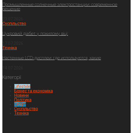
Промышленные солнечные электростанции: современное
решение
23.07.2026
Суспільство
Цукровий діабет у похилому віці:
17.07.2026
Техніка
Настенные LCD-дисплеи: где используются, какие
14.07.2026
Категорії
Lifestyle
Бізнес та економіка
Новини
Політика
Спорт
Суспільство
Техніка