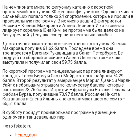
На чемпионате мира по фигуонму катанию с короткой
программой выступило 30 женщин-фигуристок. Однако в число
сильнейших попало только 24 спортсменки, которые и прошли в
произвольную программу. В их число вошли 2 фигуристки
России – Ксения Макарова и Алена Леонова. И хотя сейчас
лидирует кореянка Юна Ким, ее программа была далеко не
безупречной. Девушка совершила несколько ошибок.
Достаточно зажигательно и качественно выступила Ксения
Макарова, получив 61,62 балла. Последнее время она
тренируется у Евгения Рукавицына в Санкт-Петербурге. Ее
подруга по сборной россиянка Алена Леонова также ярко
выступила и получилап свои 59,75 балла.
По короткой программе танцевальных пар пока лидируют
канадцы Тесса Вирчу и Скотт Мойр, которые набрали 74,29
балла. Второй результат у американцев Мэрил Дэвис и Чарли
Уайт с небольшим отрывом по количеству баллов, которые
составили 73,76 балла. И третьи – французы Натали Пешала и
Фабиан Бурза, получившие 70,97 балла. Россияне Никита
Кацалапов и Елена Ильиных пока занимают шестое семто –
65,51 балла.
В субботу пройдут произвольная программа у женщин-
одиночек и танцевальных пар.
Фото fskate.ru
Нещодавні