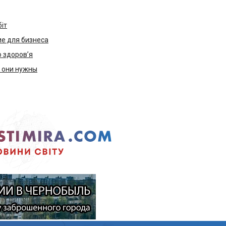
біт
е для бизнеса
ю здоров’я
м они нужны