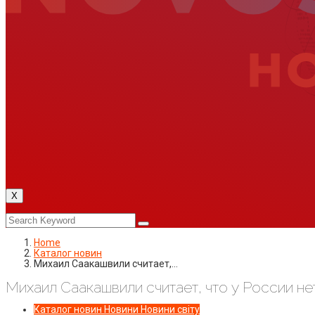
X
Home
Каталог новин
Михаил Саакашвили считает,…
Михаил Саакашвили считает, что у России не
Каталог новин
Новини
Новини світу