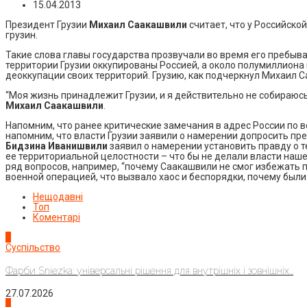
15.04.2013
Президент Грузии
Михаил Саакашвили
считает, что у Российско
грузин.
Такие слова главы государства прозвучали во время его пребыв
территории Грузии оккупированы Россией, а около полумиллиона 
деоккупации своих территорий. Грузию, как подчеркнул Михаил Са
“Моя жизнь принадлежит Грузии, и я действительно не собираюсь 
Михаил Саакашвили
.
Напомним, что ранее критические замечания в адрес России по 
напомним, что власти Грузии заявили о намерении допросить пре
Бидзина Иванишвили
заявил о намерении установить правду о т
ее территориальной целостности – что бы не делали власти наше
ряд вопросов, например, “почему Саакашвили не смог избежать
военной операцией, что вызвало хаос и беспорядки, почему был
Нещодавні
Топ
Коментарі
1
Суспільство
Фарби Sniezka: універсальні рішення для внутрішніх і зовнішніх...
27.07.2026
2