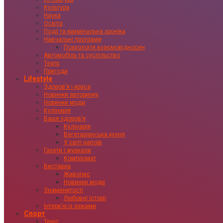
Культура
Наука
Освіта
Події та кримінальна хроніка
Навчальні програми
Психологія взаємовідносин
Автомобіль та суспільство
Театр
Пригоди
Lifestyle
Здоровʼя і краса
Новинки авторинку
Новинки моди
Кулінарія
Ваше здоровʼя
Кулінарія
Вегетаріанська кухня
У світі напоїв
Газети і журнали
Компромат
Виставка
Живопис
Новинки моди
Знаменитості
Любовні історії
Інтервʼю із зірками
Спорт
Теніс