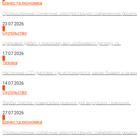
Бізнес та економіка
Промышленные солнечные электростанции: современное решени
23.07.2026
3
Суспільство
Цукровий діабет у похилому віці: особливості догляду та...
17.07.2026
4
Техніка
Настенные LCD-дисплеи: где используются, какие бывают и зачем..
14.07.2026
1
Суспільство
Фарби Sniezka: універсальні рішення для внутрішніх і зовнішніх...
27.07.2026
2
Бізнес та економіка
Промышленные солнечные электростанции: современное решени