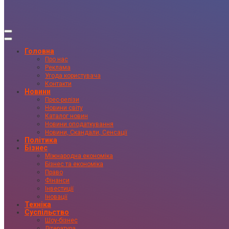
Головна
Про нас
Реклама
Угода користувача
Контакти
Новини
Прес-релізи
Новини світу
Каталог новин
Новини оподаткування
Новини, Скандали, Сенсації
Політика
Бізнес
Міжнародна економіка
Бізнес та економіка
Право
Фінанси
Інвестиції
Іновації
Техніка
Суспільство
Шоу-бізнес
Література