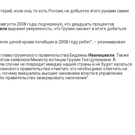
орий, если она, то есть Россия, не добьется этого руками самих
августа 2008 года, подчеркнул, что двадцать процентов
вили
выразил уверенность, что Грузия сможет в итоге добиться
исле ценой крови погибших в 2008 году ребят”, – резюмировал
т главы грузинского правительства Бидзины
Иванишвили
. Также
 этом заявляла Министр юстиции Грузии Тея Цулукиани. А
коем случае не повредит имиджу нашей страны и не будет касаться
рузинского правительства отметил, что необходимо ответить на
о, почему вмешались высшие чиновники власти в управление
ло правительство эвакуировать население”.