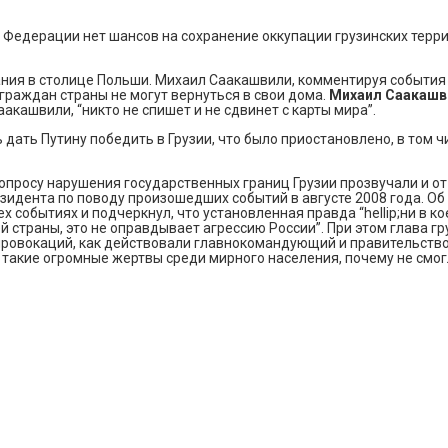
й Федерации нет шансов на сохранение оккупации грузинских террит
ания в столице Польши. Михаил Саакашвили, комментируя события 
граждан страны не могут вернуться в свои дома.
Михаил Саакаш
акашвили, “никто не спишет и не сдвинет с карты мира”.
дать Путину победить в Грузии, что было приостановлено, в том ч
вопросу нарушения государственных границ Грузии прозвучали и о
зидента по поводу произошедших событий в августе 2008 года. Об
ех событиях и подчеркнул, что установленная правда “hellip;ни в 
й страны, это не оправдывает агрессию России”. При этом глава г
 провокаций, как действовали главнокомандующий и правительств
и такие огромные жертвы среди мирного населения, почему не смог