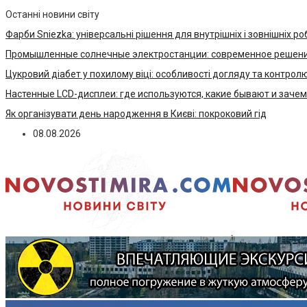
Останні новини світу
Фарби Sniezka: універсальні рішення для внутрішніх і зовнішніх ро
Промышленные солнечные электростанции: современное решени
Цукровий діабет у похилому віці: особливості догляду та контрол
Настенные LCD-дисплеи: где используются, какие бывают и заче
Як організувати день народження в Києві: покроковий гід
08.08.2026