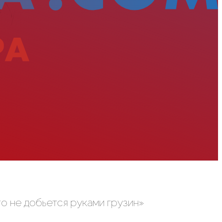
го не добьется руками грузин»