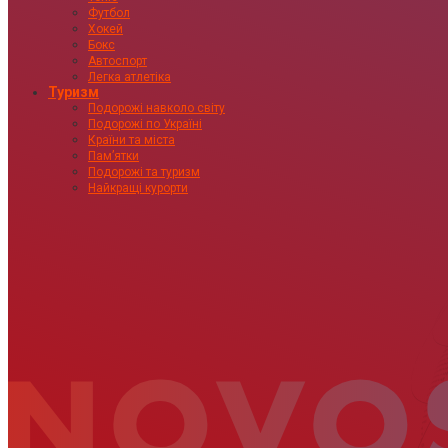
Футбол
Хокей
Бокс
Автоспорт
Легка атлетіка
Туризм
Подорожі навколо світу
Подорожі по Україні
Країни та міста
Пам’ятки
Подорожі та туризм
Найкращі курорти