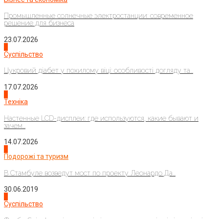
Промышленные солнечные электростанции: современное
решение для бизнеса
23.07.2026
3
Суспільство
Цукровий діабет у похилому віці: особливості догляду та...
17.07.2026
4
Техніка
Настенные LCD-дисплеи: где используются, какие бывают и
зачем...
14.07.2026
1
Подорожі та туризм
В Стамбуле возведут мост по проекту Леонардо Да...
30.06.2019
2
Суспільство