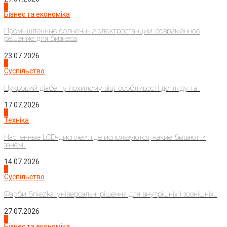
2
Бізнес та економіка
Промышленные солнечные электростанции: современное
решение для бизнеса
23.07.2026
3
Суспільство
Цукровий діабет у похилому віці: особливості догляду та...
17.07.2026
4
Техніка
Настенные LCD-дисплеи: где используются, какие бывают и
зачем...
14.07.2026
1
Суспільство
Фарби Sniezka: універсальні рішення для внутрішніх і зовнішніх...
27.07.2026
2
Бізнес та економіка