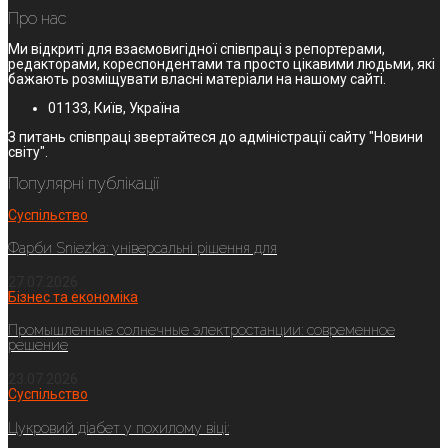
Про нас
Ми відкриті для взаємовигідної співпраці з репортерами,
редакторами, кореспондентами та просто цікавими людьми, які
бажають розміщувати власні матеріали на нашому сайті.
01133, Київ, Україна
З питань співпраці звертайтеся до адміністрації сайту "Новини
світу".
Популярні публікації
Суспільство
Фарби Sniezka: універсальні рішення для
27.07.2026
Бізнес та економіка
Промышленные солнечные электростанции: современное
решение
23.07.2026
Суспільство
Цукровий діабет у похилому віці: