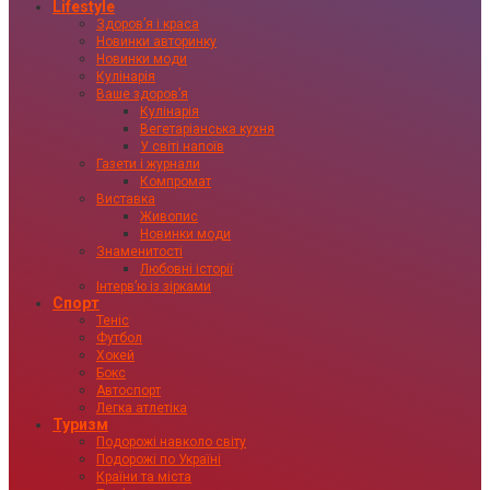
Lifestyle
Здоровʼя і краса
Новинки авторинку
Новинки моди
Кулінарія
Ваше здоровʼя
Кулінарія
Вегетаріанська кухня
У світі напоїв
Газети і журнали
Компромат
Виставка
Живопис
Новинки моди
Знаменитості
Любовні історії
Інтервʼю із зірками
Спорт
Теніс
Футбол
Хокей
Бокс
Автоспорт
Легка атлетіка
Туризм
Подорожі навколо світу
Подорожі по Україні
Країни та міста