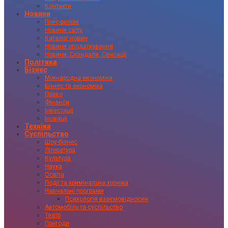
Контакти
Новини
Прес-релізи
Новини світу
Каталог новин
Новини оподаткування
Новини, Скандали, Сенсації
Політика
Бізнес
Міжнародна економіка
Бізнес та економіка
Право
Фінанси
Інвестиції
Іновації
Техніка
Суспільство
Шоу-бізнес
Література
Культура
Наука
Освіта
Події та кримінальна хроніка
Навчальні програми
Психологія взаємовідносин
Автомобіль та суспільство
Театр
Пригоди