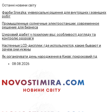
Останні новини світу
Фарби Sniezka: універсальні рішення для внутрішніх і зовнішніх
робіт
Промышленные солнечные электростанции: современное
решение для бизнеса
Цукровий діабет у похилому віці: особливості догляду та
контролю здоров’я
Настенные LCD-дисплеи: где используются, какие бывают и
зачем они нужны
Як організувати день народження в Києві: покроковий гід
08.08.2026