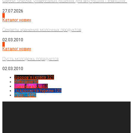
Фарби Sniezka: універсальні рішення для внутрішніх і зовнішніх...
27.07.2026
3
Каталог новин
Секреты хранения молочных продуктов
02.03.2010
4
Каталог новин
Пусть молодежь порадуется
02.03.2010
Здоров'я і краса
321
Кулінарія
94
Новинки моди
63
Подорожі та туризм
125
Спорт
1224