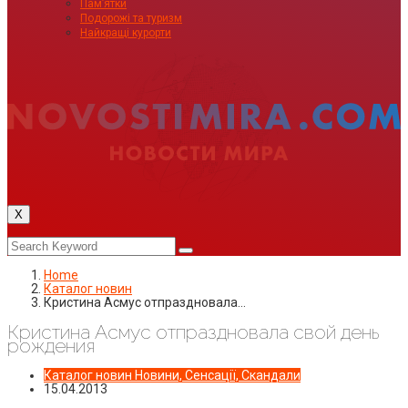
Пам’ятки
Подорожі та туризм
Найкращі курорти
X
Home
Каталог новин
Кристина Асмус отпраздновала…
Кристина Асмус отпраздновала свой день
рождения
Каталог новин
Новини, Сенсації, Скандали
15.04.2013