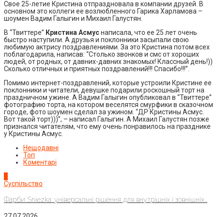
Свое 25-летие Кристина отпраздновала в компании друзей. В
основном это коллеги ее возлюбленного Гарика Харламова –
шоумен Вадим Галыгин и Михаил Галустян.
В “Твиттере”
Кристина Асмус
написала, что ее 25 лет очень
быстро наступили. А друзья и поклонники засыпали свою
любимую актрису поздравлениями. За это Кристина потом всех
поблагодарила, написав: “Столько звонков и смс от хороших
людей, от родных, от давних-давних знакомых! Классный день!))
Сколько отличных и приятных поздравлений!!! Спасибо!!!”.
Помимо интернет-поздравлений, которые устроили Кристине ее
поклонники и читатели, девушке подарили роскошный торт на
праздничном ужине. А Вадим Галыгин опубликовал в “Твиттере”
фотографию торта, на котором веселятся смурфики в сказочном
городе, фото шоумен сделал за ужином. “ДР Кристины Асмус.
Вот такой торт)))”, – написал Галыгин. А Михаил Галустян позже
признался читателям, что ему очень понравилось на празднике
у Кристины Асмус.
Нещодавні
Топ
Коментарі
1
Суспільство
Фарби Sniezka: універсальні рішення для внутрішніх і зовнішніх...
27.07.2026