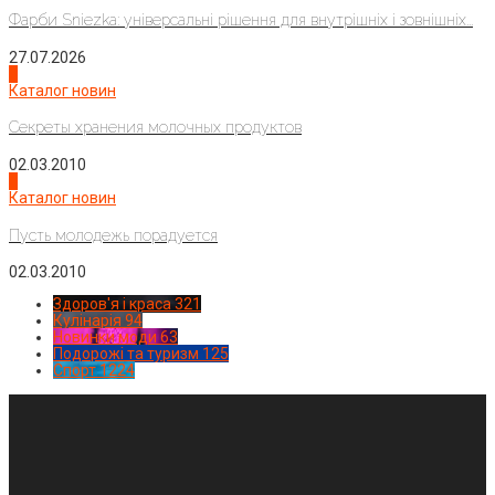
Фарби Sniezka: універсальні рішення для внутрішніх і зовнішніх...
27.07.2026
3
Каталог новин
Секреты хранения молочных продуктов
02.03.2010
4
Каталог новин
Пусть молодежь порадуется
02.03.2010
Здоров'я і краса
321
Кулінарія
94
Новинки моди
63
Подорожі та туризм
125
Спорт
1224