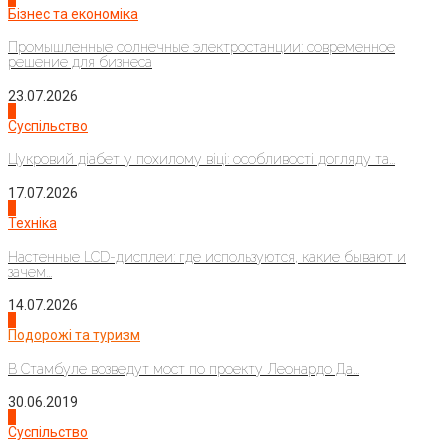
Бізнес та економіка
Промышленные солнечные электростанции: современное
решение для бизнеса
23.07.2026
3
Суспільство
Цукровий діабет у похилому віці: особливості догляду та...
17.07.2026
4
Техніка
Настенные LCD-дисплеи: где используются, какие бывают и
зачем...
14.07.2026
1
Подорожі та туризм
В Стамбуле возведут мост по проекту Леонардо Да...
30.06.2019
2
Суспільство