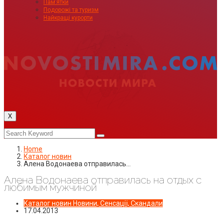
Пам’ятки
Подорожі та туризм
Найкращі курорти
X
Home
Каталог новин
Алена Водонаева отправилась…
Алена Водонаева отправилась на отдых с
любимым мужчиной
Каталог новин
Новини, Сенсації, Скандали
17.04.2013