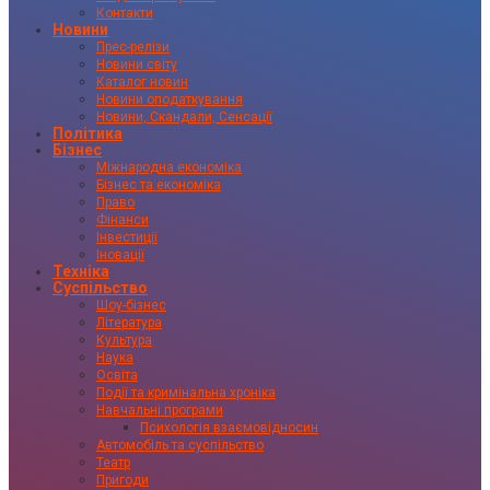
Контакти
Новини
Прес-релізи
Новини світу
Каталог новин
Новини оподаткування
Новини, Скандали, Сенсації
Політика
Бізнес
Міжнародна економіка
Бізнес та економіка
Право
Фінанси
Інвестиції
Іновації
Техніка
Суспільство
Шоу-бізнес
Література
Культура
Наука
Освіта
Події та кримінальна хроніка
Навчальні програми
Психологія взаємовідносин
Автомобіль та суспільство
Театр
Пригоди