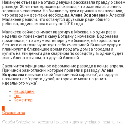
Накануне отъезда на отдых девушка рассказала правду о своем
разводе. 30-летняя красавица сказала, что развелась с очень
хорошим человеком. Но бывшие супруги пришли к заключению,
что развод им все-таки необходим.
Алена Водонаева
и Алексей
Малакеев решили, что останутся друзьями ради общего
ребенка, родившегося в августе 2010 года.
Малакеев сейчас снимает квартиру в Москве, но один раз в
неделю он приезжает к сыну Богдану с ночевкой. Водонаева
призналась, что с мужем, теперь уже бывшим, ей хорошо, но и
без него она тоже чувствует себя счастливой. Бывшие супруги
планируют в ближайшее время продать дом за городом и
купить на эти деньги две квартиры по соседству. В одной будет
жить Алена с сыном, а в другой Алексей.
Закончится официальное оформление развода в конце апреля.
Причиной разногласий, которые привели к разводу,
Алена
Водонаева
называет свой “истеричный характер”, а подруги
называют ее “просто дурой, которая не может оценить
идеального мужа”.
Нещодавні
Топ
Коментарі
1
Суспільство
Фарби Sniezka: універсальні рішення для внутрішніх і зовнішніх...