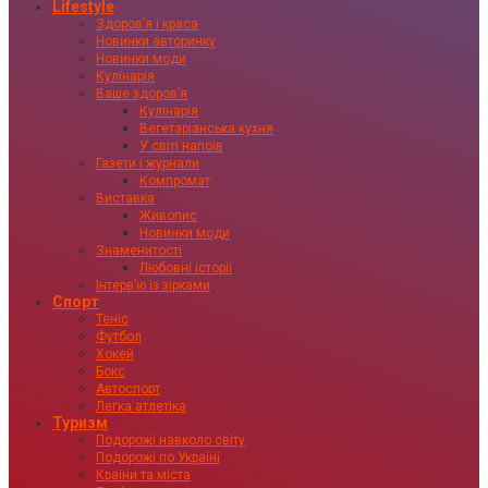
Lifestyle
Здоровʼя і краса
Новинки авторинку
Новинки моди
Кулінарія
Ваше здоровʼя
Кулінарія
Вегетаріанська кухня
У світі напоїв
Газети і журнали
Компромат
Виставка
Живопис
Новинки моди
Знаменитості
Любовні історії
Інтервʼю із зірками
Спорт
Теніс
Футбол
Хокей
Бокс
Автоспорт
Легка атлетіка
Туризм
Подорожі навколо світу
Подорожі по Україні
Країни та міста