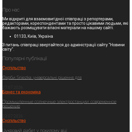
Про нас
Ми відкриті для взаємовигідної співпраці з репортерами,
редакторами, кореспондентами та просто цікавими людьми, які
бажають розміщувати власні матеріали на нашому сайті.
01133, Київ, Україна
З питань співпраці звертайтеся до адміністрації сайту "Новини
світу".
Популярні публікації
Суспільство
Фарби Sniezka: універсальні рішення для
27.07.2026
Бізнес та економіка
Промышленные солнечные электростанции: современное
решение
23.07.2026
Суспільство
Цукровий діабет у похилому віці: