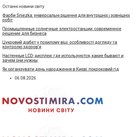
Останні новини світу
Фарби Sniezka: універсальні рішення для внутрішніх і зовнішніх
робіт
Промышленные солнечные электростанции: современное
решение для бизнеса
Цукровий діабет у похилому віці: особливості догляду та
контролю здоров’я
Настенные LCD-дисплеи: где используются, какие бывают и
зачем они нужны
Як організувати день народження в Києві: покроковий гід
06.08.2026