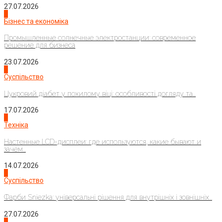
27.07.2026
2
Бізнес та економіка
Промышленные солнечные электростанции: современное
решение для бизнеса
23.07.2026
3
Суспільство
Цукровий діабет у похилому віці: особливості догляду та...
17.07.2026
4
Техніка
Настенные LCD-дисплеи: где используются, какие бывают и
зачем...
14.07.2026
1
Суспільство
Фарби Sniezka: універсальні рішення для внутрішніх і зовнішніх...
27.07.2026
2