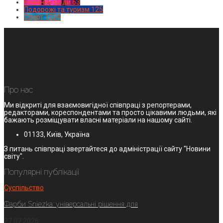
Новинки моди
63
Подорожі та туризм
125
Спорт
1224
Про нас
Ми відкриті для взаємовигідної співпраці з репортерами,
редакторами, кореспондентами та просто цікавими людьми, які
бажають розміщувати власні матеріали на нашому сайті.
01133, Київ, Україна
З питань співпраці звертайтеся до адміністрації сайту "Новини
світу".
Популярні публікації
Суспільство
Фарби Sniezka: універсальні рішення для
27.07.2026