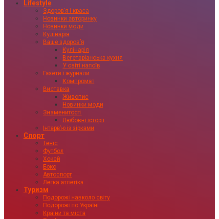
Lifestyle
Здоровʼя і краса
Новинки авторинку
Новинки моди
Кулінарія
Ваше здоровʼя
Кулінарія
Вегетаріанська кухня
У світі напоїв
Газети і журнали
Компромат
Виставка
Живопис
Новинки моди
Знаменитості
Любовні історії
Інтервʼю із зірками
Спорт
Теніс
Футбол
Хокей
Бокс
Автоспорт
Легка атлетіка
Туризм
Подорожі навколо світу
Подорожі по Україні
Країни та міста