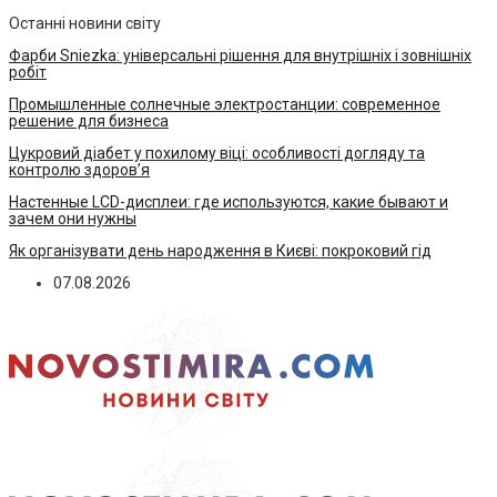
Останні новини світу
Фарби Sniezka: універсальні рішення для внутрішніх і зовнішніх
робіт
Промышленные солнечные электростанции: современное
решение для бизнеса
Цукровий діабет у похилому віці: особливості догляду та
контролю здоров’я
Настенные LCD-дисплеи: где используются, какие бывают и
зачем они нужны
Як організувати день народження в Києві: покроковий гід
07.08.2026