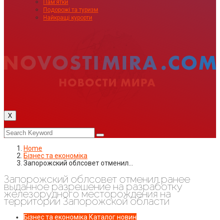
Пам’ятки
Подорожі та туризм
Найкращі курорти
X
Home
Бізнес та економіка
Запорожский облсовет отменил…
Запорожский облсовет отменил ранее
выданное разрешение на разработку
железорудного месторождения на
территории Запорожской области
Бізнес та економіка
Каталог новин