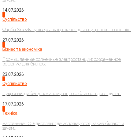
14.07.2026
1
Суспільство
Фарби Sniezka: універсальні рішення для внутрішніх і зовнішніх...
27.07.2026
2
Бізнес та економіка
Промышленные солнечные электростанции: современное
решение для бизнеса
23.07.2026
3
Суспільство
Цукровий діабет у похилому віці: особливості догляду та...
17.07.2026
4
Техніка
Настенные LCD-дисплеи: где используются, какие бывают и
зачем...