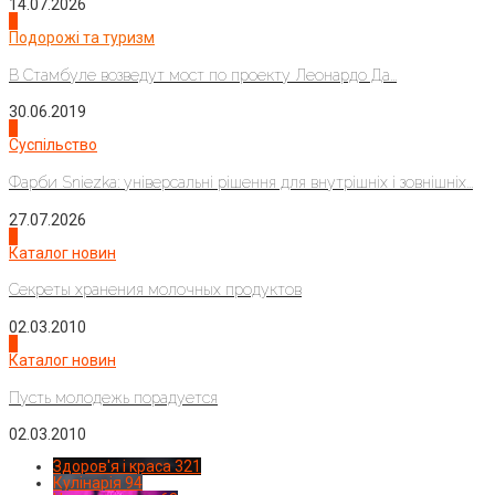
14.07.2026
1
Подорожі та туризм
В Стамбуле возведут мост по проекту Леонардо Да...
30.06.2019
2
Суспільство
Фарби Sniezka: універсальні рішення для внутрішніх і зовнішніх...
27.07.2026
3
Каталог новин
Секреты хранения молочных продуктов
02.03.2010
4
Каталог новин
Пусть молодежь порадуется
02.03.2010
Здоров'я і краса
321
Кулінарія
94