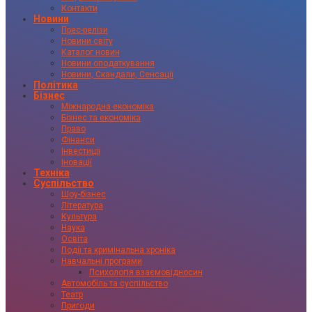
Контакти
Новини
Прес-релізи
Новини світу
Каталог новин
Новини оподаткування
Новини, Скандали, Сенсації
Політика
Бізнес
Міжнародна економіка
Бізнес та економіка
Право
Фінанси
Інвестиції
Іновації
Техніка
Суспільство
Шоу-бізнес
Література
Культура
Наука
Освіта
Події та кримінальна хроніка
Навчальні програми
Психологія взаємовідносин
Автомобіль та суспільство
Театр
Пригоди