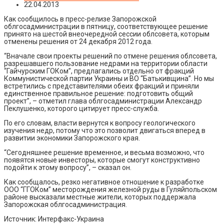
22.04.2013
Как сообщилось в пресс-релизе Запорожской
облгосадминистрации в пятницу, соответствующее решение
принято на шестой внеочередной сессии облсовета, которым
отменены решения от 24 декабря 2012 года.
“Вначале свои проекты решений по отмене решения облсовета,
разрешавшего пользование недрами на территории области
“Гайчурским ГОКом”, предлагались отдельно от фракций
Коммунистической партии Украины и ВО “Батькивщина”. Но мы
встретились с представителями обеих фракций и приняли
единственное правильное решение: подготовить общий
проект”, – отметил глава облгосадминистрации Александр
Пеклушенко, которого цитирует пресс-служба.
По его словам, власти вернутся к вопросу геологического
изучения недр, потому что это позволит двигаться вперед в
развитии экономики Запорожского края.
“Сегодняшнее решение временное, и весьма возможно, что
появятся новые инвесторы, которые смогут конструктивно
подойти к этому вопросу”, – сказал он.
Как сообщалось, резко негативное отношение к разработке
ООО “ГГОКом” месторождения железной руды в Гуляйпольском
районе высказали местные жители, которых поддержала
Запорожская облгосадминистрация.
Источник: Интерфакс-Украина