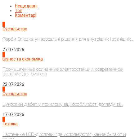
Нещодавні
Топ
Коментарі
1
Суспільство
Фарби Sniezka: універсальні рішення для внутрішніх і зовнішніх...
27.07.2026
2
Бізнес та економіка
Промышленные солнечные электростанции: современное
решение для бизнеса
23.07.2026
3
Суспільство
Цукровий діабет у похилому віці: особливості догляду та...
17.07.2026
4
Техніка
Настенные LCD-дисплеи: где используются, какие бывают и
зачем...