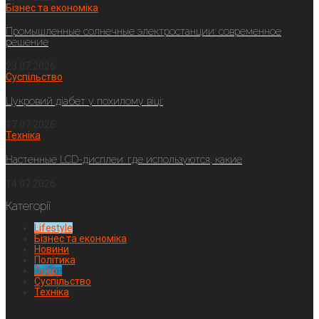
Бізнес та економіка
Промышленные солнечные электростанции: современное
решение
23.07.2026
Суспільство
Цукровий діабет у похилому віці:
17.07.2026
Техніка
Настенные LCD-дисплеи: где используются, какие
14.07.2026
Категорії
Lifestyle
Бізнес та економіка
Новини
Політика
Спорт
Суспільство
Техніка