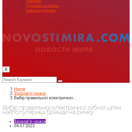
Пам’ятки
Подорожі та туризм
Найкращі курорти
X
Home
Здоров'я і краса
Вибір правильної електричної…
Вибір правильної електричної зубної щітки:
найпопулярніші бренди на ринку
Здоров'я і краса
04.07.2023