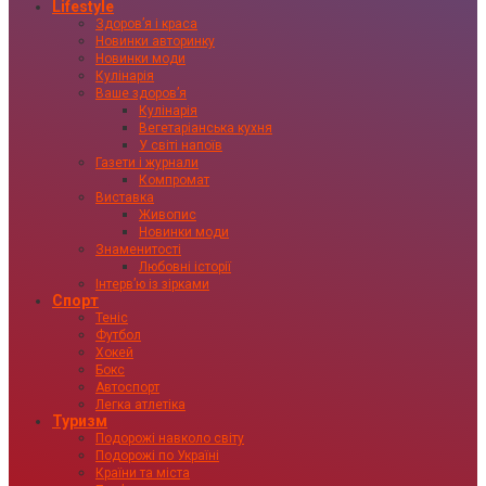
Lifestyle
Здоровʼя і краса
Новинки авторинку
Новинки моди
Кулінарія
Ваше здоровʼя
Кулінарія
Вегетаріанська кухня
У світі напоїв
Газети і журнали
Компромат
Виставка
Живопис
Новинки моди
Знаменитості
Любовні історії
Інтервʼю із зірками
Спорт
Теніс
Футбол
Хокей
Бокс
Автоспорт
Легка атлетіка
Туризм
Подорожі навколо світу
Подорожі по Україні
Країни та міста