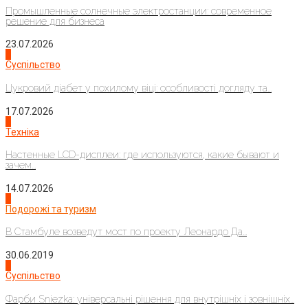
Промышленные солнечные электростанции: современное
решение для бизнеса
23.07.2026
3
Суспільство
Цукровий діабет у похилому віці: особливості догляду та...
17.07.2026
4
Техніка
Настенные LCD-дисплеи: где используются, какие бывают и
зачем...
14.07.2026
1
Подорожі та туризм
В Стамбуле возведут мост по проекту Леонардо Да...
30.06.2019
2
Суспільство
Фарби Sniezka: універсальні рішення для внутрішніх і зовнішніх...