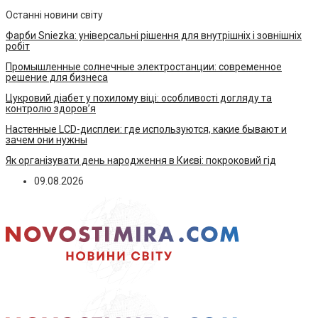
Останні новини світу
Фарби Sniezka: універсальні рішення для внутрішніх і зовнішніх
робіт
Промышленные солнечные электростанции: современное
решение для бизнеса
Цукровий діабет у похилому віці: особливості догляду та
контролю здоров’я
Настенные LCD-дисплеи: где используются, какие бывают и
зачем они нужны
Як організувати день народження в Києві: покроковий гід
09.08.2026