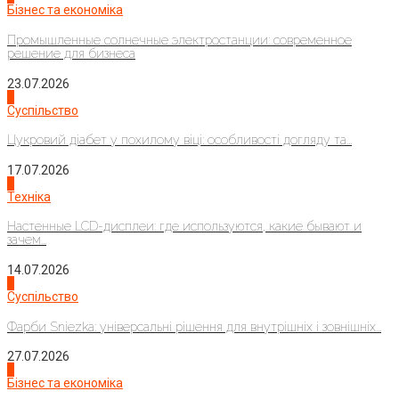
Бізнес та економіка
Промышленные солнечные электростанции: современное
решение для бизнеса
23.07.2026
3
Суспільство
Цукровий діабет у похилому віці: особливості догляду та...
17.07.2026
4
Техніка
Настенные LCD-дисплеи: где используются, какие бывают и
зачем...
14.07.2026
1
Суспільство
Фарби Sniezka: універсальні рішення для внутрішніх і зовнішніх...
27.07.2026
2
Бізнес та економіка