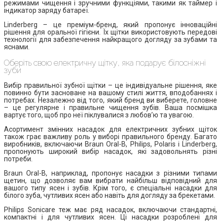
режимами чищення і зручними функціями, такими як таймер і
індикатор заряду батареї.
Linderberg – це преміум-бренд, який пропонує інноваційні
рішення для оральної гігієни. Їх щітки використовують передові
технології для забезпечення найкращого догляду за зубами та
яснами.
Оберіть свою електричну щітку, яка подарує білосніжні
зуби
Вибір правильної зубної щітки – це індивідуальне рішення, яке
повинно бути засноване на вашому стилі життя, вподобаннях і
потребах. Незалежно від того, який бренд ви виберете, головне
– це регулярне і правильне чищення зубів. Ваша посмішка
вартує того, щоб про неї піклувалися з любов’ю та увагою.
Асортимент змінних насадок для електричних зубних щіток
також грає важливу роль у виборі правильного бренду. Багато
виробників, включаючи Braun Oral-B, Philips, Polaris і Linderberg,
пропонують широкий вибір насадок, які задовольнять різні
потреби.
Braun Oral-B, наприклад, пропонує насадки з різними типами
щетин, що дозволяє вам вибрати найбільш відповідний для
вашого типу ясен і зубів. Крім того, є спеціальні насадки для
білого зуба, чутливих ясен або навіть для догляду за брекетами.
Philips Sonicare теж має ряд насадок, включаючи стандартні,
компактні і для чутливих ясен. Ці насадки розроблені для