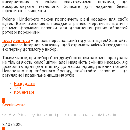
використання з їхніми електричними щітками, що
використовують технологію Sonicare для надання більш
ефективного чищення.
Polaris і Linderberg також пропонують різні насадки для своїх
щіток. Вони включають насадки з різною жорсткістю щетин і
різними формами головки для досягнення різних областей
ротової порожнини.
tovary.com.ua
– це ваш персональний гід у світі щіток! Завітайте
до нашого інтернет-магазину, щоб отримати якісний продукт та
експертну допомогу у виборі.
Таким чином, при виборі бренду зубної щітки важливо врахувати
не тільки якість самої щітки, але і наявність змінних насадок, які
дозволять адаптувати щітку до ваших індивідуальних потреб.
Незалежно від вибраного бренду, пам’ятайте: головне – це
регулярне і правильне чищення зубів.
Нещодавні
Топ
Коментарі
1
Суспільство
Фарби Sniezka: універсальні рішення для внутрішніх і зовнішніх...
27.07.2026
2