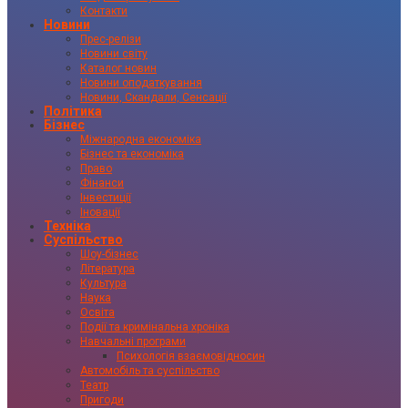
Контакти
Новини
Прес-релізи
Новини світу
Каталог новин
Новини оподаткування
Новини, Скандали, Сенсації
Політика
Бізнес
Міжнародна економіка
Бізнес та економіка
Право
Фінанси
Інвестиції
Іновації
Техніка
Суспільство
Шоу-бізнес
Література
Культура
Наука
Освіта
Події та кримінальна хроніка
Навчальні програми
Психологія взаємовідносин
Автомобіль та суспільство
Театр
Пригоди