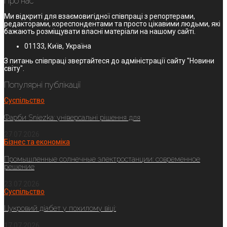
Про нас
Ми відкриті для взаємовигідної співпраці з репортерами,
редакторами, кореспондентами та просто цікавими людьми, які
бажають розміщувати власні матеріали на нашому сайті.
01133, Київ, Україна
З питань співпраці звертайтеся до адміністрації сайту "Новини
світу".
Популярні публікації
Суспільство
Фарби Sniezka: універсальні рішення для
27.07.2026
Бізнес та економіка
Промышленные солнечные электростанции: современное
решение
23.07.2026
Суспільство
Цукровий діабет у похилому віці:
17.07.2026