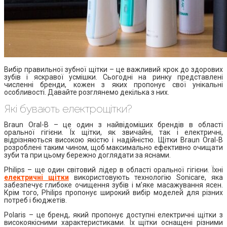
Вибір правильної зубної щітки – це важливий крок до здорових
зубів і яскравої усмішки. Сьогодні на ринку представлені
численні бренди, кожен з яких пропонує свої унікальні
особливості. Давайте розглянемо декілька з них.
Які бувають електрощітки?
Braun Oral-B – це один з найвідоміших брендів в області
оральної гігієни. Їх щітки, як звичайні, так і електричні,
відрізняються високою якістю і надійністю. Щітки Braun Oral-B
розроблені таким чином, щоб максимально ефективно очищати
зуби та при цьому бережно доглядати за яснами.
Philips – ще один світовий лідер в області оральної гігієни. Їхні
електричні щітки
використовують технологію Sonicare, яка
забезпечує глибоке очищення зубів і м’яке масажування ясен.
Крім того, Philips пропонує широкий вибір моделей для різних
потреб і бюджетів.
Polaris – це бренд, який пропонує доступні електричні щітки з
високоякісними характеристиками. Їх щітки оснащені різними