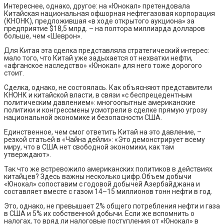
Интереснее, однако, другое: на «Юнокал» претендовала
Китайская национальная офшорная нефтегазовая корпорация
(КНОНК), предложившая «в ходе открытого аукциона» за
предприятие $18,5 млрд. – на полтора миллиарда долларов
больше, чем «Шеврон».
Для Китая эта сделка представляла стратегический интерес:
мало того, что Китай уже задыхается от нехватки нефти,
«афганское наследство» «Юнокал» для него тоже дорогого
стоит.
Сделка, однако, не состоялась. Как объясняют представители
КНОНК и китайской власти, в связи «с беспрецедентным
политическим давлением»: многоопытные американские
политики и конгрессмены усмотрели в сделке прямую угрозу
национальной экономике и безопасности США.
Единственное, чем смог ответить Китай на это давление, –
резкой статьей в «Чайна дейли»: «Это демонстрирует всему
миру, что в США нет свободной экономики, как там
утверждают».
Так что же встревожило американских политиков в действиях
китайцев? Здесь важны несколько цифр.Объем добычи
«Юнокал» сопоставим с годовой добычей Азербайджана и
составляет вместе с газом 14–15 миллионов тонн нефти в год.
Это, однако, не превышает 2% общего потребления нефти и газа
в США и 5% их собственной добычи. Если же вспомнить о
налогах, то вряд ли налоговые поступления от «Юнокал» в