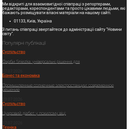
Ми відкриті для взаємовигідної співпраці з репортерами,
редакторами, кореспондентами та просто цікавими людьми, які
бажають розміщувати власні матеріали на нашому сайті.
01133, Київ, Україна
З питань співпраці звертайтеся до адміністрації сайту "Новини
світу".
Популярні публікації
Суспільство
Фарби Sniezka: універсальні рішення для
27.07.2026
Бізнес та економіка
Промышленные солнечные электростанции: современное
решение
23.07.2026
Суспільство
Цукровий діабет у похилому віці:
17.07.2026
Техніка