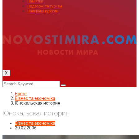
Пам’ятки
Подорожі та туризм
Найкращі курорти
X
Home
Бізнес та економіка
Юнокальская история
Юнокальская история
Бізнес та економіка
20.02.2006