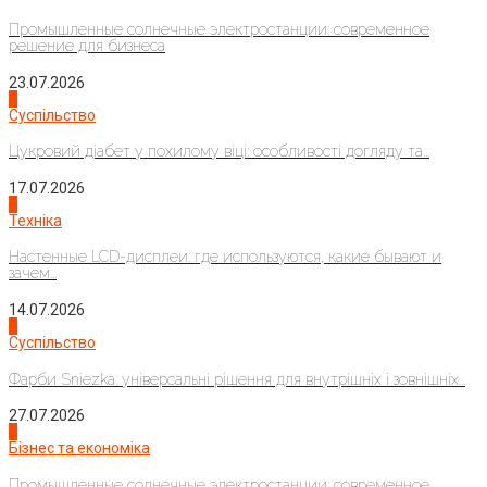
Промышленные солнечные электростанции: современное
решение для бизнеса
23.07.2026
3
Суспільство
Цукровий діабет у похилому віці: особливості догляду та...
17.07.2026
4
Техніка
Настенные LCD-дисплеи: где используются, какие бывают и
зачем...
14.07.2026
1
Суспільство
Фарби Sniezka: універсальні рішення для внутрішніх і зовнішніх...
27.07.2026
2
Бізнес та економіка
Промышленные солнечные электростанции: современное