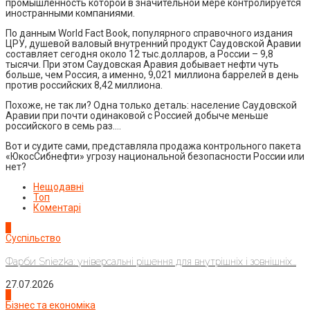
промышленность которой в значительной мере контролируется
иностранными компаниями.
По данным World Fact Book, популярного справочного издания
ЦРУ, душевой валовый внутренний продукт Саудовской Аравии
составляет сегодня около 12 тыс.долларов, а России – 9,8
тысячи. При этом Саудовская Аравия добывает нефти чуть
больше, чем Россия, а именно, 9,021 миллиона баррелей в день
против российских 8,42 миллиона.
Похоже, не так ли? Одна только деталь: население Саудовской
Аравии при почти одинаковой с Россией добыче меньше
российского в семь раз….
Вот и судите сами, представляла продажа контрольного пакета
«ЮкосСибнефти» угрозу национальной безопасности России или
нет?
Нещодавні
Топ
Коментарі
1
Суспільство
Фарби Sniezka: універсальні рішення для внутрішніх і зовнішніх...
27.07.2026
2
Бізнес та економіка