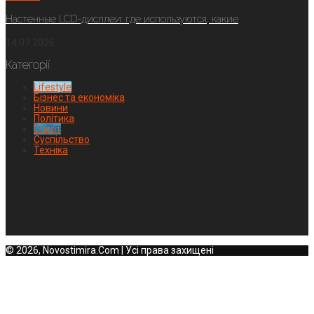
Настенные LCD-дисплеи: где используются, какие
14.07.2026
Категорії
Lifestyle
Бізнес та економіка
Новини
Політика
Спорт
Суспільство
Техніка
© 2026, Novostimira.Com | Усі права захищені