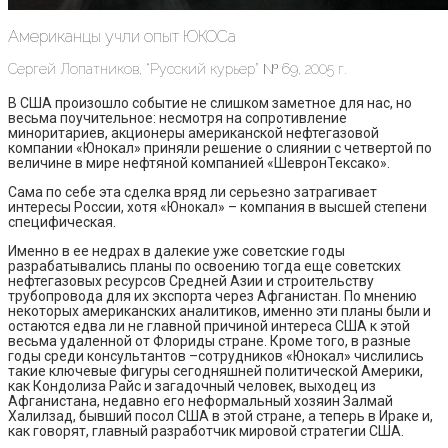
Американцы учли опыт ЮКОСа
Сергей Лопатников, “Русский курьер” № 69, 2005 г.
В США произошло событие не слишком заметное для нас, но
весьма поучительное: несмотря на сопротивление
миноритариев, акционеры американской нефтегазовой
компании «Юнокал» приняли решение о слиянии с четвертой по
величине в мире нефтяной компанией «ШевронТексако».
Сама по себе эта сделка вряд ли серьезно затрагивает
интересы России, хотя «Юнокал» – компания в высшей степени
специфическая.
Именно в ее недрах в далекие уже советские годы
разрабатывались планы по освоению тогда еще советских
нефтегазовых ресурсов Средней Азии и строительству
трубопровода для их экспорта через Афганистан. По мнению
некоторых американских аналитиков, именно эти планы были и
остаются едва ли не главной причиной интереса США к этой
весьма удаленной от Флориды стране. Кроме того, в разные
годы среди консультантов –сотрудников «Юнокал» числились
такие ключевые фигуры сегодняшней политической Америки,
как Кондолиза Райс и загадочный человек, выходец из
Афганистана, недавно его неформальный хозяин Залмай
Халилзад, бывший посол США в этой стране, а теперь в Ираке и,
как говорят, главный разработчик мировой стратегии США.