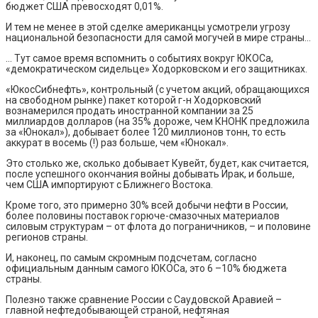
бюджет США превосходят 0,01%.
И тем не менее в этой сделке американцы усмотрели угрозу
национальной безопасности для самой могучей в мире страны…
… Тут самое время вспомнить о событиях вокруг ЮКОСа,
«демократическом сидельце» Ходорковском и его защитниках.
«ЮкосСибнефть», контрольный (с учетом акций, обращающихся
на свободном рынке) пакет которой г-н Ходорковский
вознамерился продать иностранной компании за 25
миллиардов долларов (на 35% дороже, чем КНОНК предложила
за «Юнокал»), добывает более 120 миллионов тонн, то есть
аккурат в восемь (!) раз больше, чем «Юнокал».
Это столько же, сколько добывает Кувейт, будет, как считается,
после успешного окончания войны добывать Ирак, и больше,
чем США импортируют с Ближнего Востока.
Кроме того, это примерно 30% всей добычи нефти в России,
более половины поставок горюче-смазочных материалов
силовым структурам – от флота до пограничников, – и половине
регионов страны.
И, наконец, по самым скромным подсчетам, согласно
официальным данным самого ЮКОСа, это 6 –10% бюджета
страны.
Полезно также сравнение России с Саудовской Аравией –
главной нефтедобывающей страной, нефтяная