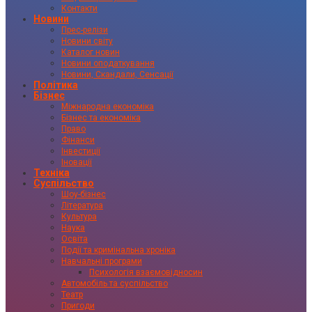
Контакти
Новини
Прес-релізи
Новини світу
Каталог новин
Новини оподаткування
Новини, Скандали, Сенсації
Політика
Бізнес
Міжнародна економіка
Бізнес та економіка
Право
Фінанси
Інвестиції
Іновації
Техніка
Суспільство
Шоу-бізнес
Література
Культура
Наука
Освіта
Події та кримінальна хроніка
Навчальні програми
Психологія взаємовідносин
Автомобіль та суспільство
Театр
Пригоди