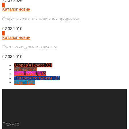
27.07.2026
3
Каталог новин
Секреты хранения молочных продуктов
02.03.2010
4
Каталог новин
Пусть молодежь порадуется
02.03.2010
Здоров'я і краса
321
Кулінарія
94
Новинки моди
63
Подорожі та туризм
125
Спорт
1224
Про нас