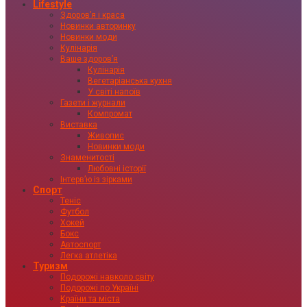
Lifestyle
Здоровʼя і краса
Новинки авторинку
Новинки моди
Кулінарія
Ваше здоровʼя
Кулінарія
Вегетаріанська кухня
У світі напоїв
Газети і журнали
Компромат
Виставка
Живопис
Новинки моди
Знаменитості
Любовні історії
Інтервʼю із зірками
Спорт
Теніс
Футбол
Хокей
Бокс
Автоспорт
Легка атлетіка
Туризм
Подорожі навколо світу
Подорожі по Україні
Країни та міста