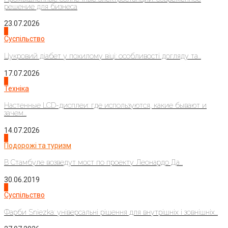
решение для бизнеса
23.07.2026
3
Суспільство
Цукровий діабет у похилому віці: особливості догляду та...
17.07.2026
4
Техніка
Настенные LCD-дисплеи: где используются, какие бывают и
зачем...
14.07.2026
1
Подорожі та туризм
В Стамбуле возведут мост по проекту Леонардо Да...
30.06.2019
2
Суспільство
Фарби Sniezka: універсальні рішення для внутрішніх і зовнішніх...