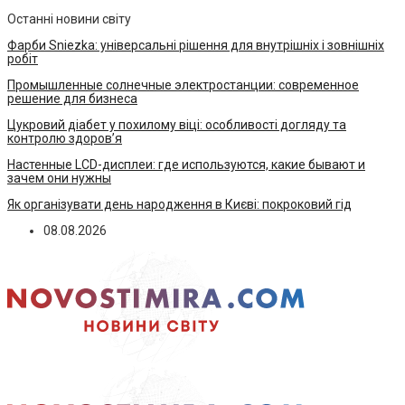
Останні новини світу
Фарби Sniezka: універсальні рішення для внутрішніх і зовнішніх
робіт
Промышленные солнечные электростанции: современное
решение для бизнеса
Цукровий діабет у похилому віці: особливості догляду та
контролю здоров’я
Настенные LCD-дисплеи: где используются, какие бывают и
зачем они нужны
Як організувати день народження в Києві: покроковий гід
08.08.2026