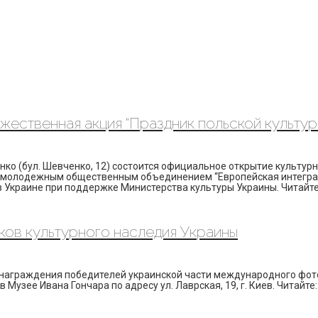
жественная акция “Праздник польской культу
нко (бул. Шевченко, 12) состоится официальное открытие культур
м молодежным общественным объединением “Европейская интеграц
 Украине при поддержке Министерства культуры Украины. Читайте:
ков культурного наследия Украины
я награждения победителей украинской части международного фото
в Музее Ивана Гончара по адресу ул. Лаврская, 19, г. Киев. Читайт