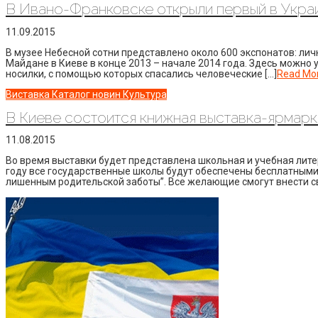
В Ивано-Франковске открыли первый в Укра
11.09.2015
В музее Небесной сотни представлено около 600 экспонатов: ли
Майдане в Киеве в конце 2013 – начале 2014 года. Здесь можно
носилки, с помощью которых спасались человеческие […]
Read Mo
Виставка
Каталог новин
Культура
В Киеве состоится книжная выставка-ярмарк
11.08.2015
Во время выставки будет представлена школьная и учебная литер
году все государственные школы будут обеспечены бесплатными 
лишенным родительской заботы”. Все желающие смогут внести св