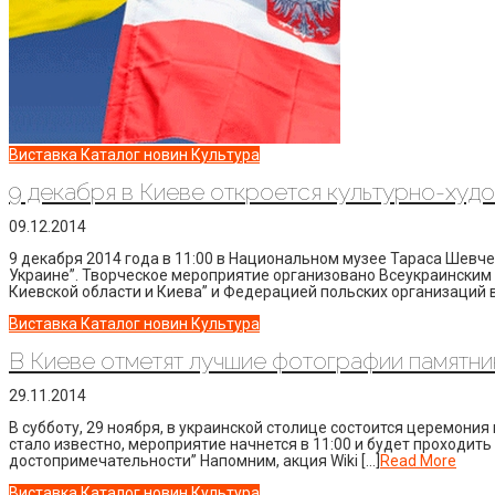
Виставка
Каталог новин
Культура
9 декабря в Киеве откроется культурно-худо
09.12.2014
9 декабря 2014 года в 11:00 в Национальном музее Тараса Шевче
Украине”. Творческое мероприятие организовано Всеукраински
Киевской области и Киева” и Федерацией польских организаций в
Виставка
Каталог новин
Культура
В Киеве отметят лучшие фотографии памятни
29.11.2014
В субботу, 29 ноября, в украинской столице состоится церемони
стало известно, мероприятие начнется в 11:00 и будет проходить 
достопримечательности” Напомним, акция Wiki […]
Read More
Виставка
Каталог новин
Культура