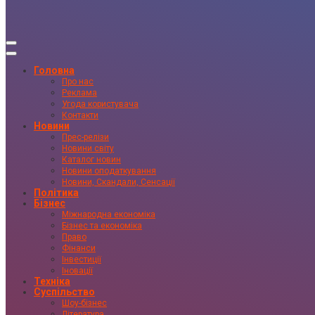
Головна
Про нас
Реклама
Угода користувача
Контакти
Новини
Прес-релізи
Новини світу
Каталог новин
Новини оподаткування
Новини, Скандали, Сенсації
Політика
Бізнес
Міжнародна економіка
Бізнес та економіка
Право
Фінанси
Інвестиції
Іновації
Техніка
Суспільство
Шоу-бізнес
Література