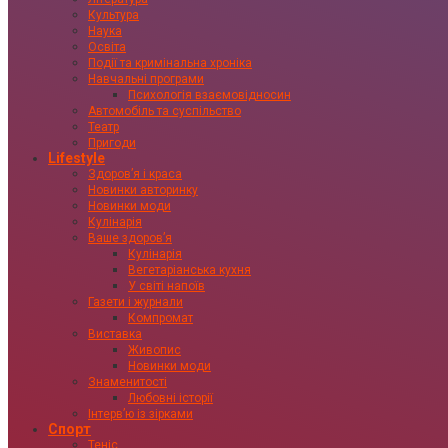
Культура
Наука
Освіта
Події та кримінальна хроніка
Навчальні програми
Психологія взаємовідносин
Автомобіль та суспільство
Театр
Пригоди
Lifestyle
Здоровʼя і краса
Новинки авторинку
Новинки моди
Кулінарія
Ваше здоровʼя
Кулінарія
Вегетаріанська кухня
У світі напоїв
Газети і журнали
Компромат
Виставка
Живопис
Новинки моди
Знаменитості
Любовні історії
Інтервʼю із зірками
Спорт
Теніс