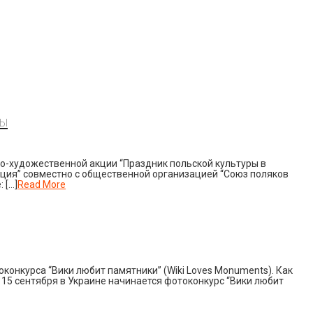
ры
но-художественной акции “Праздник польской культуры в
ия” совместно с общественной организацией “Союз поляков
 […]
Read More
конкурса “Вики любит памятники” (Wiki Loves Monuments). Как
е: 15 сентября в Украине начинается фотоконкурс “Вики любит