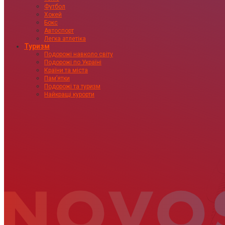
Футбол
Хокей
Бокс
Автоспорт
Легка атлетіка
Туризм
Подорожі навколо світу
Подорожі по Україні
Країни та міста
Пам’ятки
Подорожі та туризм
Найкращі курорти