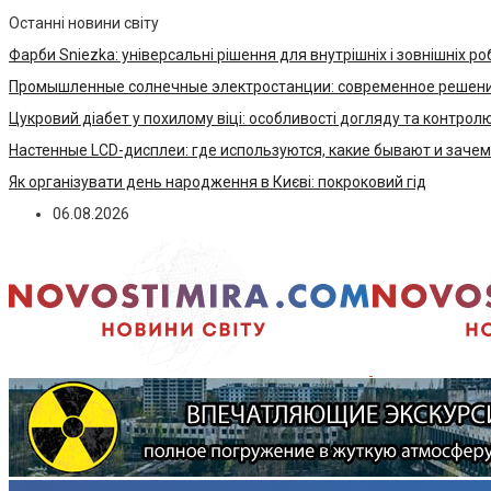
Останні новини світу
Фарби Sniezka: універсальні рішення для внутрішніх і зовнішніх ро
Промышленные солнечные электростанции: современное решени
Цукровий діабет у похилому віці: особливості догляду та контрол
Настенные LCD-дисплеи: где используются, какие бывают и заче
Як організувати день народження в Києві: покроковий гід
06.08.2026