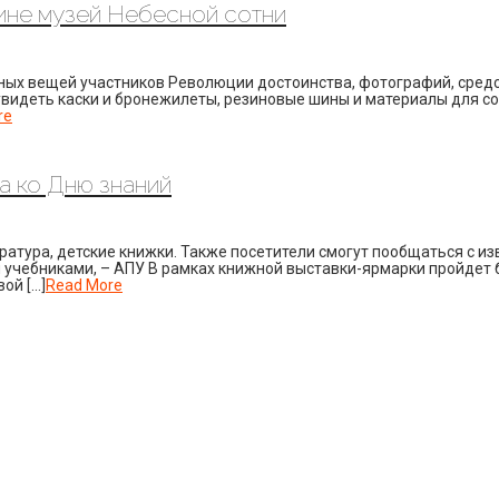
ине музей Небесной сотни
чных вещей участников Революции достоинства, фотографий, сред
 увидеть каски и бронежилеты, резиновые шины и материалы для 
re
а ко Дню знаний
атура, детские книжки. Также посетители смогут пообщаться с из
учебниками, – АПУ В рамках книжной выставки-ярмарки пройдет б
ой […]
Read More