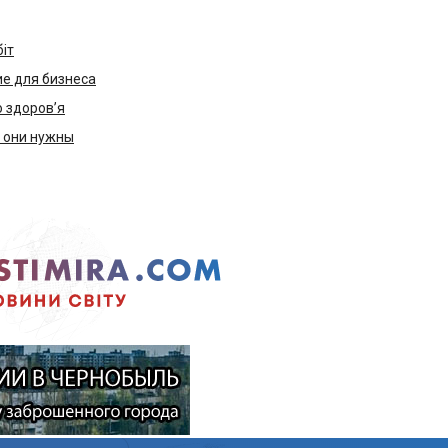
біт
е для бизнеса
ю здоров’я
м они нужны