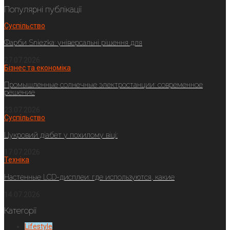
Популярні публікації
Суспільство
Фарби Sniezka: універсальні рішення для
27.07.2026
Бізнес та економіка
Промышленные солнечные электростанции: современное
решение
23.07.2026
Суспільство
Цукровий діабет у похилому віці:
17.07.2026
Техніка
Настенные LCD-дисплеи: где используются, какие
14.07.2026
Категорії
Lifestyle