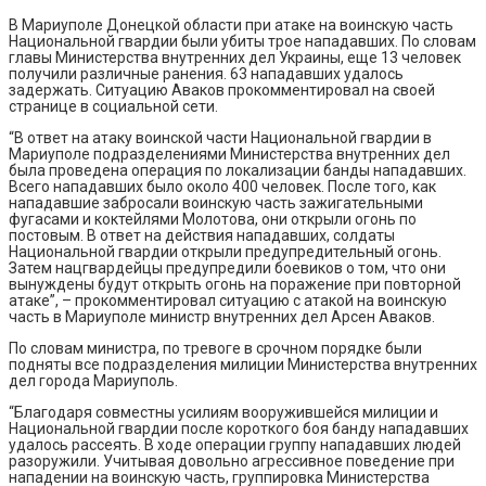
В Мариуполе Донецкой области при атаке на воинскую часть
Национальной гвардии были убиты трое нападавших. По словам
главы Министерства внутренних дел Украины, еще 13 человек
получили различные ранения. 63 нападавших удалось
задержать. Ситуацию Аваков прокомментировал на своей
странице в социальной сети.
“В ответ на атаку воинской части Национальной гвардии в
Мариуполе подразделениями Министерства внутренних дел
была проведена операция по локализации банды нападавших.
Всего нападавших было около 400 человек. После того, как
нападавшие забросали воинскую часть зажигательными
фугасами и коктейлями Молотова, они открыли огонь по
постовым. В ответ на действия нападавших, солдаты
Национальной гвардии открыли предупредительный огонь.
Затем нацгвардейцы предупредили боевиков о том, что они
вынуждены будут открыть огонь на поражение при повторной
атаке”, – прокомментировал ситуацию с атакой на воинскую
часть в Мариуполе министр внутренних дел Арсен Аваков.
По словам министра, по тревоге в срочном порядке были
подняты все подразделения милиции Министерства внутренних
дел города Мариуполь.
“Благодаря совместны усилиям вооружившейся милиции и
Национальной гвардии после короткого боя банду нападавших
удалось рассеять. В ходе операции группу нападавших людей
разоружили. Учитывая довольно агрессивное поведение при
нападении на воинскую часть, группировка Министерства