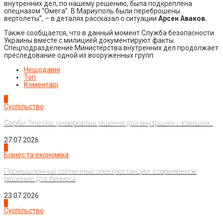
внутренних дел, по нашему решению, была подкреплена
спецназом “Омега”. В Мариуполь были переброшены
вертолеты”, – в деталях рассказал о ситуации
Арсен Аваков.
Также сообщается, что в данный момент Служба безопасности
Украины вместе с милицией документируют факты.
Спецподразделение Министерства внутренних дел продолжает
преследование одной из вооруженных групп
Нещодавні
Топ
Коментарі
1
Суспільство
Фарби Sniezka: універсальні рішення для внутрішніх і зовнішніх...
27.07.2026
2
Бізнес та економіка
Промышленные солнечные электростанции: современное
решение для бизнеса
23.07.2026
3
Суспільство