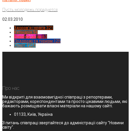
Пусть молодежь порадуется
02.03.2010
Здоров'я і краса
321
Кулінарія
94
Новинки моди
63
Подорожі та туризм
125
Спорт
1224
Про нас
Ми відкриті для взаємовигідної співпраці з репортерами,
редакторами, кореспондентами та просто цікавими людьми, які
бажають розміщувати власні матеріали на нашому сайті.
01133, Київ, Україна
З питань співпраці звертайтеся до адміністрації сайту "Новини
світу".