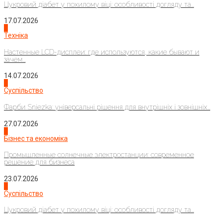
Цукровий діабет у похилому віці: особливості догляду та...
17.07.2026
4
Техніка
Настенные LCD-дисплеи: где используются, какие бывают и
зачем...
14.07.2026
1
Суспільство
Фарби Sniezka: універсальні рішення для внутрішніх і зовнішніх...
27.07.2026
2
Бізнес та економіка
Промышленные солнечные электростанции: современное
решение для бизнеса
23.07.2026
3
Суспільство
Цукровий діабет у похилому віці: особливості догляду та...