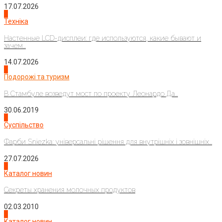
17.07.2026
4
Техніка
Настенные LCD-дисплеи: где используются, какие бывают и
зачем...
14.07.2026
1
Подорожі та туризм
В Стамбуле возведут мост по проекту Леонардо Да...
30.06.2019
2
Суспільство
Фарби Sniezka: універсальні рішення для внутрішніх і зовнішніх...
27.07.2026
3
Каталог новин
Секреты хранения молочных продуктов
02.03.2010
4
Каталог новин