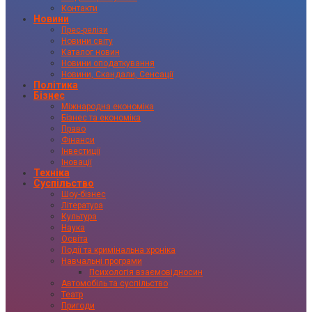
Контакти
Новини
Прес-релізи
Новини світу
Каталог новин
Новини оподаткування
Новини, Скандали, Сенсації
Політика
Бізнес
Міжнародна економіка
Бізнес та економіка
Право
Фінанси
Інвестиції
Іновації
Техніка
Суспільство
Шоу-бізнес
Література
Культура
Наука
Освіта
Події та кримінальна хроніка
Навчальні програми
Психологія взаємовідносин
Автомобіль та суспільство
Театр
Пригоди