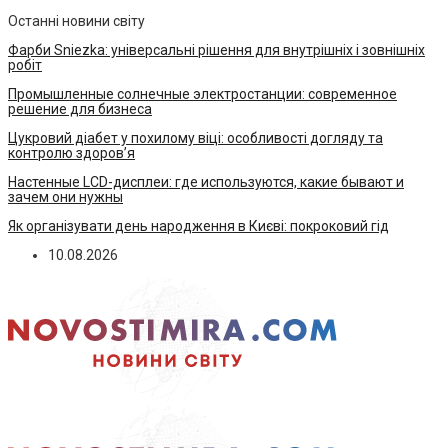
Останні новини світу
Фарби Sniezka: універсальні рішення для внутрішніх і зовнішніх
робіт
Промышленные солнечные электростанции: современное
решение для бизнеса
Цукровий діабет у похилому віці: особливості догляду та
контролю здоров’я
Настенные LCD-дисплеи: где используются, какие бывают и
зачем они нужны
Як організувати день народження в Києві: покроковий гід
10.08.2026