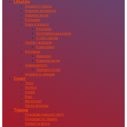
Lifestyle
Здоровʼя і краса
Новинки авторинку
Новинки моди
Кулінарія
Ваше здоровʼя
Кулінарія
Вегетаріанська кухня
У світі напоїв
Газети і журнали
Компромат
Виставка
Живопис
Новинки моди
Знаменитості
Любовні історії
Інтервʼю із зірками
Спорт
Теніс
Футбол
Хокей
Бокс
Автоспорт
Легка атлетіка
Туризм
Подорожі навколо світу
Подорожі по Україні
Країни та міста