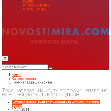
Пам’ятки
Подорожі та туризм
Найкращі курорти
X
Home
Каталог новин
Трое нападавших убиты…
Трое нападавших убиты во время нападения
на воинскую часть в Мариуполе
Каталог новин
Події та кримінальна хроніка
Політика і
право
17.04.2014