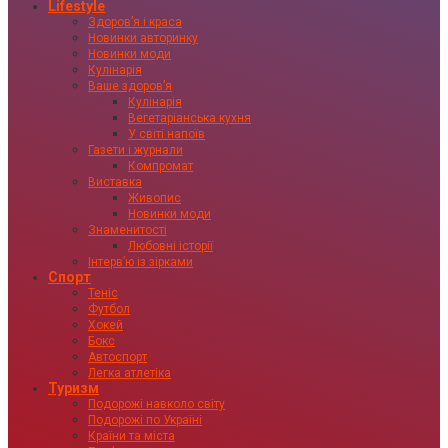
Lifestyle
Здоровʼя і краса
Новинки авторинку
Новинки моди
Кулінарія
Ваше здоровʼя
Кулінарія
Вегетаріанська кухня
У світі напоїв
Газети і журнали
Компромат
Виставка
Живопис
Новинки моди
Знаменитості
Любовні історії
Інтервʼю із зірками
Спорт
Теніс
Футбол
Хокей
Бокс
Автоспорт
Легка атлетіка
Туризм
Подорожі навколо світу
Подорожі по Україні
Країни та міста