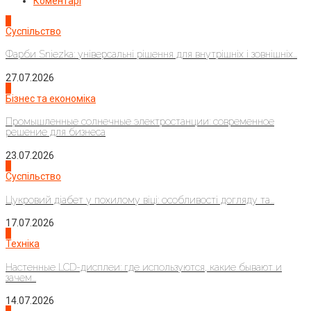
Коментарі
1
Суспільство
Фарби Sniezka: універсальні рішення для внутрішніх і зовнішніх...
27.07.2026
2
Бізнес та економіка
Промышленные солнечные электростанции: современное
решение для бизнеса
23.07.2026
3
Суспільство
Цукровий діабет у похилому віці: особливості догляду та...
17.07.2026
4
Техніка
Настенные LCD-дисплеи: где используются, какие бывают и
зачем...
14.07.2026