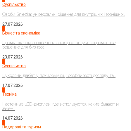
1
Суспільство
Фарби Sniezka: універсальні рішення для внутрішніх і зовнішніх...
27.07.2026
2
Бізнес та економіка
Промышленные солнечные электростанции: современное
решение для бизнеса
23.07.2026
3
Суспільство
Цукровий діабет у похилому віці: особливості догляду та...
17.07.2026
4
Техніка
Настенные LCD-дисплеи: где используются, какие бывают и
зачем...
14.07.2026
1
Подорожі та туризм