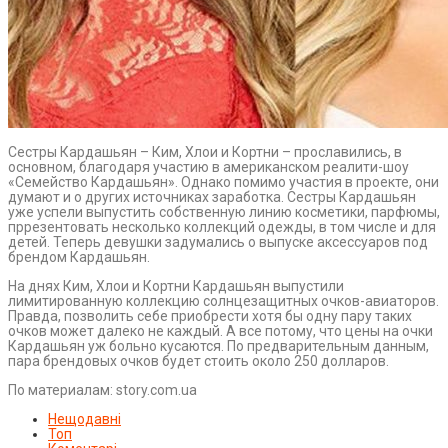
Сестры Кардашьян – Ким, Хлои и Кортни – прославились, в
основном, благодаря участию в американском реалити-шоу
«Семейство Кардашьян». Однако помимо участия в проекте, они
думают и о других источниках заработка. Сестры Кардашьян
уже успели выпустить собственную линию косметики, парфюмы,
пррезентовать несколько коллекций одежды, в том числе и для
детей. Теперь девушки задумались о выпуске аксессуаров под
брендом Кардашьян.
На днях Ким, Хлои и Кортни Кардашьян выпустили
лимитированную коллекцию солнцезащитных очков-авиаторов.
Правда, позволить себе приобрести хотя бы одну пару таких
очков может далеко не каждый. А все потому, что цены на очки
Кардашьян уж больно кусаются. По предварительным данным,
пара брендовых очков будет стоить около 250 долларов.
По материалам: story.com.ua
Нещодавні
Топ