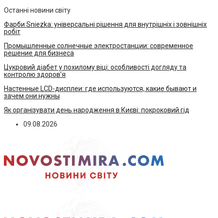
Останні новини світу
Фарби Sniezka: універсальні рішення для внутрішніх і зовнішніх
робіт
Промышленные солнечные электростанции: современное
решение для бизнеса
Цукровий діабет у похилому віці: особливості догляду та
контролю здоров’я
Настенные LCD-дисплеи: где используются, какие бывают и
зачем они нужны
Як організувати день народження в Києві: покроковий гід
09.08.2026