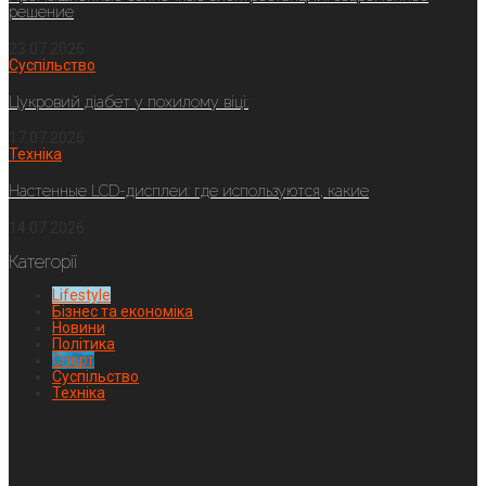
решение
23.07.2026
Суспільство
Цукровий діабет у похилому віці:
17.07.2026
Техніка
Настенные LCD-дисплеи: где используются, какие
14.07.2026
Категорії
Lifestyle
Бізнес та економіка
Новини
Політика
Спорт
Суспільство
Техніка