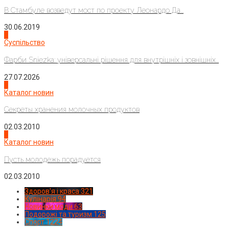
В Стамбуле возведут мост по проекту Леонардо Да...
30.06.2019
2
Суспільство
Фарби Sniezka: універсальні рішення для внутрішніх і зовнішніх...
27.07.2026
3
Каталог новин
Секреты хранения молочных продуктов
02.03.2010
4
Каталог новин
Пусть молодежь порадуется
02.03.2010
Здоров'я і краса
321
Кулінарія
94
Новинки моди
63
Подорожі та туризм
125
Спорт
1224