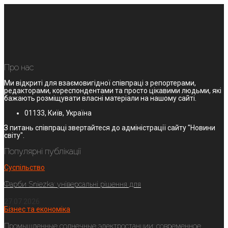
Про нас
Ми відкриті для взаємовигідної співпраці з репортерами,
редакторами, кореспондентами та просто цікавими людьми, які
бажають розміщувати власні матеріали на нашому сайті.
01133, Київ, Україна
З питань співпраці звертайтеся до адміністрації сайту "Новини
світу".
Популярні публікації
Суспільство
Фарби Sniezka: універсальні рішення для
27.07.2026
Бізнес та економіка
Промышленные солнечные электростанции: современное