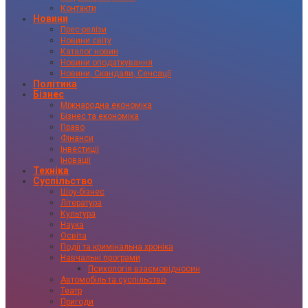
Контакти
Новини
Прес-релізи
Новини світу
Каталог новин
Новини оподаткування
Новини, Скандали, Сенсації
Політика
Бізнес
Міжнародна економіка
Бізнес та економіка
Право
Фінанси
Інвестиції
Іновації
Техніка
Суспільство
Шоу-бізнес
Література
Культура
Наука
Освіта
Події та кримінальна хроніка
Навчальні програми
Психологія взаємовідносин
Автомобіль та суспільство
Театр
Пригоди