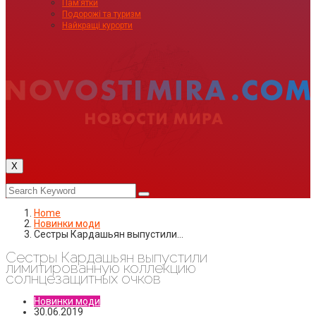
Пам’ятки
Подорожі та туризм
Найкращі курорти
X
Home
Новинки моди
Сестры Кардашьян выпустили…
Сестры Кардашьян выпустили
лимитированную коллекцию
солнцезащитных очков
Новинки моди
30.06.2019