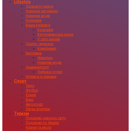
Lifestyle
Здоровʼя і краса
Новинки авторинку
Новинки моди
Кулінарія
Ваше здоровʼя
Кулінарія
Вегетаріанська кухня
У світі напоїв
Газети і журнали
Компромат
Виставка
Живопис
Новинки моди
Знаменитості
Любовні історії
Інтервʼю із зірками
Спорт
Теніс
Футбол
Хокей
Бокс
Автоспорт
Легка атлетіка
Туризм
Подорожі навколо світу
Подорожі по Україні
Країни та міста