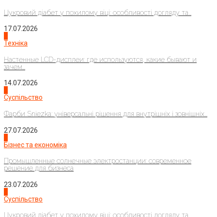
Цукровий діабет у похилому віці: особливості догляду та...
17.07.2026
4
Техніка
Настенные LCD-дисплеи: где используются, какие бывают и
зачем...
14.07.2026
1
Суспільство
Фарби Sniezka: універсальні рішення для внутрішніх і зовнішніх...
27.07.2026
2
Бізнес та економіка
Промышленные солнечные электростанции: современное
решение для бизнеса
23.07.2026
3
Суспільство
Цукровий діабет у похилому віці: особливості догляду та...