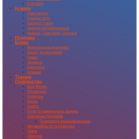
Контакти
Новини
Прес-релізи
Новини світу
Каталог новин
Новини оподаткування
Новини, Скандали, Сенсації
Політика
Бізнес
Міжнародна економіка
Бізнес та економіка
Право
Фінанси
Інвестиції
Іновації
Техніка
Суспільство
Шоу-бізнес
Література
Культура
Наука
Освіта
Події та кримінальна хроніка
Навчальні програми
Психологія взаємовідносин
Автомобіль та суспільство
Театр
Пригоди