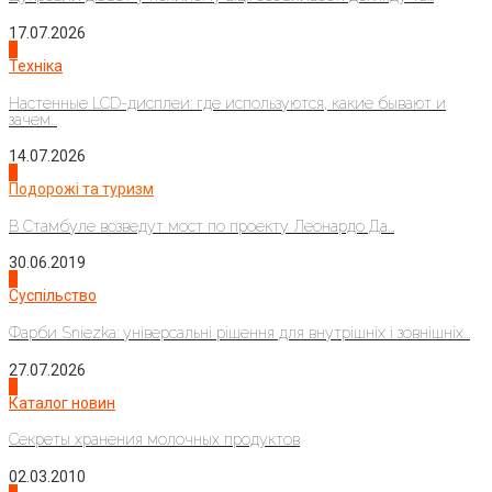
17.07.2026
4
Техніка
Настенные LCD-дисплеи: где используются, какие бывают и
зачем...
14.07.2026
1
Подорожі та туризм
В Стамбуле возведут мост по проекту Леонардо Да...
30.06.2019
2
Суспільство
Фарби Sniezka: універсальні рішення для внутрішніх і зовнішніх...
27.07.2026
3
Каталог новин
Секреты хранения молочных продуктов
02.03.2010