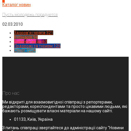
4
Каталог новин
Пусть молодежь порадуется
02.03.2010
Здоров'я і краса
321
Кулінарія
94
Новинки моди
63
Подорожі та туризм
125
Спорт
1224
Про нас
Ми відкриті для взаємовигідної співпраці з репортерами,
редакторами, кореспондентами та просто цікавими людьми, які
бажають розміщувати власні матеріали на нашому сайті.
01133, Київ, Україна
З питань співпраці звертайтеся до адміністрації сайту "Новини