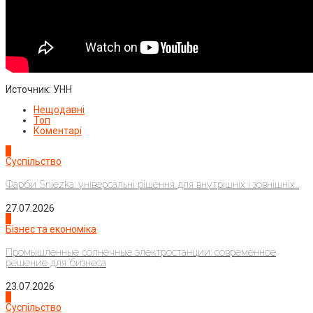
Источник: УНН
Нещодавні
Топ
Коментарі
1
Суспільство
Фарби Sniezka: універсальні рішення для внутрішніх і зовнішніх...
27.07.2026
2
Бізнес та економіка
Промышленные солнечные электростанции: современное
решение для бизнеса
23.07.2026
3
Суспільство