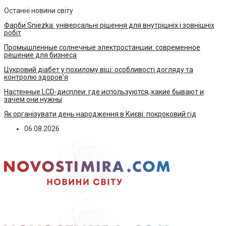
Останні новини світу
Фарби Sniezka: універсальні рішення для внутрішніх і зовнішніх
робіт
Промышленные солнечные электростанции: современное
решение для бизнеса
Цукровий діабет у похилому віці: особливості догляду та
контролю здоров’я
Настенные LCD-дисплеи: где используются, какие бывают и
зачем они нужны
Як організувати день народження в Києві: покроковий гід
06.08.2026