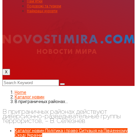
Пам’ятки
Подорожі та туризм
Найкращі курорти
X
Home
Каталог новин
В приграничных районах…
В приграничных районах действуют
диверсионно-разведывательные группы
террористов, – В. Селезнев
Каталог новин
Політика і право
Ситуація на Південному
Сході України