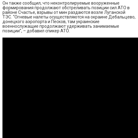
Он также сообщил, что неконтролируемые вооруженные
формирования продолжают обстреливать позиции сил АТО в
районе Счастье, взрывы от мин раздаются возле Луганской
ТЭС. “Огневые налеты осуществляются на окраине Дебальцево,
донецкого аэропорта и Песков, там украинские
военнослужащие продолжают удерживать занимаемые
позиции”, – добавил спикер АТО.