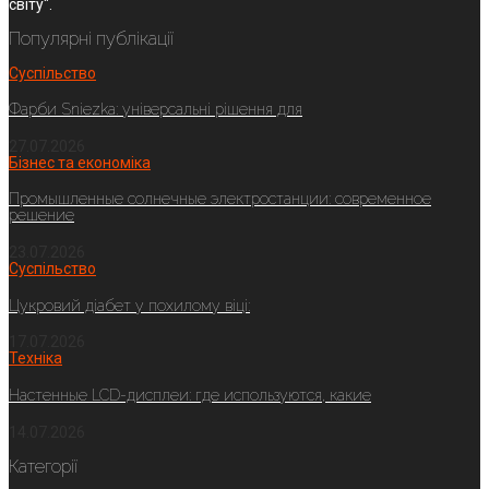
світу".
Популярні публікації
Суспільство
Фарби Sniezka: універсальні рішення для
27.07.2026
Бізнес та економіка
Промышленные солнечные электростанции: современное
решение
23.07.2026
Суспільство
Цукровий діабет у похилому віці:
17.07.2026
Техніка
Настенные LCD-дисплеи: где используются, какие
14.07.2026
Категорії