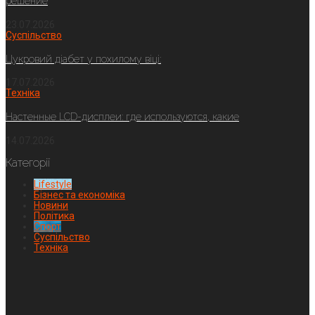
решение
23.07.2026
Суспільство
Цукровий діабет у похилому віці:
17.07.2026
Техніка
Настенные LCD-дисплеи: где используются, какие
14.07.2026
Категорії
Lifestyle
Бізнес та економіка
Новини
Політика
Спорт
Суспільство
Техніка