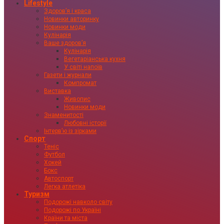
Lifestyle
Здоровʼя і краса
Новинки авторинку
Новинки моди
Кулінарія
Ваше здоровʼя
Кулінарія
Вегетаріанська кухня
У світі напоїв
Газети і журнали
Компромат
Виставка
Живопис
Новинки моди
Знаменитості
Любовні історії
Інтервʼю із зірками
Спорт
Теніс
Футбол
Хокей
Бокс
Автоспорт
Легка атлетіка
Туризм
Подорожі навколо світу
Подорожі по Україні
Країни та міста