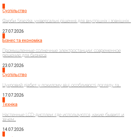
1
Суспільство
Фарби Sniezka: універсальні рішення для внутрішніх і зовнішніх...
27.07.2026
2
Бізнес та економіка
Промышленные солнечные электростанции: современное
решение для бизнеса
23.07.2026
3
Суспільство
Цукровий діабет у похилому віці: особливості догляду та...
17.07.2026
4
Техніка
Настенные LCD-дисплеи: где используются, какие бывают и
зачем...
14.07.2026
1