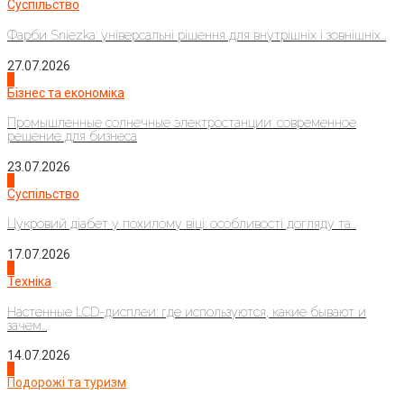
Суспільство
Фарби Sniezka: універсальні рішення для внутрішніх і зовнішніх...
27.07.2026
2
Бізнес та економіка
Промышленные солнечные электростанции: современное
решение для бизнеса
23.07.2026
3
Суспільство
Цукровий діабет у похилому віці: особливості догляду та...
17.07.2026
4
Техніка
Настенные LCD-дисплеи: где используются, какие бывают и
зачем...
14.07.2026
1
Подорожі та туризм