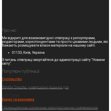
Про нас
Ми відкриті для взаємовигідної співпраці з репортерами,
редакторами, кореспондентами та просто цікавими людьми, які
бажають розміщувати власні матеріали на нашому сайті.
01133, Київ, Україна
З питань співпраці звертайтеся до адміністрації сайту "Новини
світу".
Популярні публікації
Суспільство
Фарби Sniezka: універсальні рішення для
27.07.2026
Бізнес та економіка
Промышленные солнечные электростанции: современное