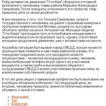
Рейд активистов движения “СтопХам” обернулся отставкой
московского чиновника, главы района Марьино Александра
Сморякова. После скандала, устроенного его супругой, тому
пришлось уйти со своей должности.
А все началось с того, что Татьяна Сморякова, супруга
государственного чиновника, на джипе с красивым номером и
пропуском правительства Москвы, решила по тротуарам
объехать пробку на шоссе Энтузиастов. Молодые люди из
“СтопХама” преградили путь и потребовали незадачливого
водителя вернуться на проезжую часть, однако, строптивая
женщина продолжила движение, уже с активистами на капоте.
На разбор ситуации был вызван наряд ГИБДД, вскоре на месте
происшествия появился и сам глава районной управы. Его
поведение озадачило всех, кто находился на месте
происшествия – несмотря на ведущуюся съемку, чиновник
выбил мобильный телефон из рук одного из участников
инцидента, а также грубо и высокомерно общался с
сотрудниками ГИБДД и всеми участниками происшествия, за
исключением собственной супруги.
В тот же день видео с хамоватым префектом было выложено на
всеобщее обозрение в Интернет. На следующий день, во
вторник, чиновнику пришлось принести публичные извинения и
объявить о своей отставке.
Нещодавні
Топ
Коментарі