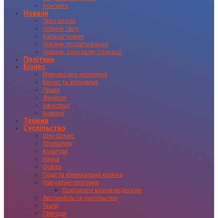
Контакти
Новини
Прес-релізи
Новини світу
Каталог новин
Новини оподаткування
Новини, Скандали, Сенсації
Політика
Бізнес
Міжнародна економіка
Бізнес та економіка
Право
Фінанси
Інвестиції
Іновації
Техніка
Суспільство
Шоу-бізнес
Література
Культура
Наука
Освіта
Події та кримінальна хроніка
Навчальні програми
Психологія взаємовідносин
Автомобіль та суспільство
Театр
Пригоди