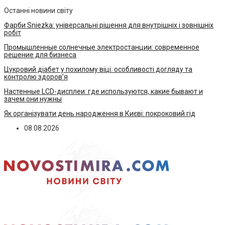
Останні новини світу
Фарби Sniezka: універсальні рішення для внутрішніх і зовнішніх
робіт
Промышленные солнечные электростанции: современное
решение для бизнеса
Цукровий діабет у похилому віці: особливості догляду та
контролю здоров’я
Настенные LCD-дисплеи: где используются, какие бывают и
зачем они нужны
Як організувати день народження в Києві: покроковий гід
08.08.2026