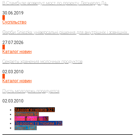
В Стамбуле возведут мост по проекту Леонардо Да...
30.06.2019
2
Суспільство
Фарби Sniezka: універсальні рішення для внутрішніх і зовнішніх...
27.07.2026
3
Каталог новин
Секреты хранения молочных продуктов
02.03.2010
4
Каталог новин
Пусть молодежь порадуется
02.03.2010
Здоров'я і краса
321
Кулінарія
94
Новинки моди
63
Подорожі та туризм
125
Спорт
1224