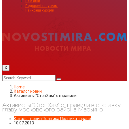
Пам’ятки
Подорожі та туризм
Найкращі курорти
X
Home
Каталог новин
Активисты “СтопХам” отправили…
Активисты “СтопХам” отправили в отставку
главу московского района Марьино
Каталог новин
Політика
Політика і право
10.07.2013