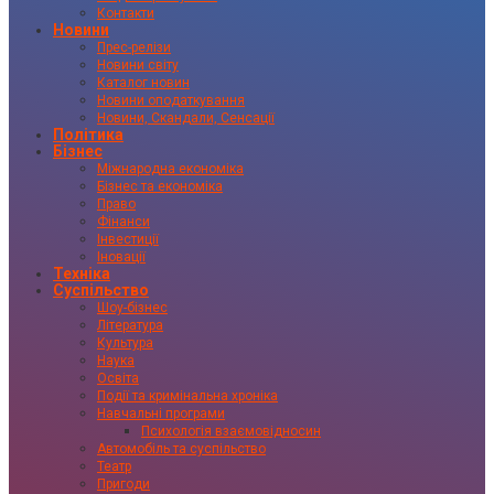
Контакти
Новини
Прес-релізи
Новини світу
Каталог новин
Новини оподаткування
Новини, Скандали, Сенсації
Політика
Бізнес
Міжнародна економіка
Бізнес та економіка
Право
Фінанси
Інвестиції
Іновації
Техніка
Суспільство
Шоу-бізнес
Література
Культура
Наука
Освіта
Події та кримінальна хроніка
Навчальні програми
Психологія взаємовідносин
Автомобіль та суспільство
Театр
Пригоди