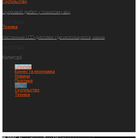
Суспільство
Цукровий діабет у похилому віці:
17.07.2026
Техніка
Настенные LCD-дисплеи: где используются, какие
14.07.2026
Категорії
Lifestyle
Бізнес та економіка
Новини
Політика
Спорт
Суспільство
Техніка