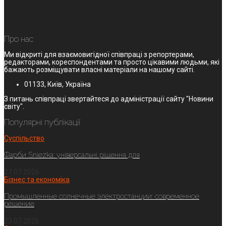
Про нас
Ми відкриті для взаємовигідної співпраці з репортерами,
редакторами, кореспондентами та просто цікавими людьми, які
бажають розміщувати власні матеріали на нашому сайті.
01133, Київ, Україна
З питань співпраці звертайтеся до адміністрації сайту "Новини
світу".
Популярні публікації
Суспільство
Фарби Sniezka: універсальні рішення для
27.07.2026
Бізнес та економіка
Промышленные солнечные электростанции: современное
решение
23.07.2026