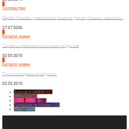
2
Суспільство
Фарби Sniezka: універсальні рішення для внутрішніх і зовнішніх...
27.07.2026
3
Каталог новин
Секреты хранения молочных продуктов
02.03.2010
4
Каталог новин
Пусть молодежь порадуется
02.03.2010
Здоров'я і краса
321
Кулінарія
94
Новинки моди
63
Подорожі та туризм
125
Спорт
1224