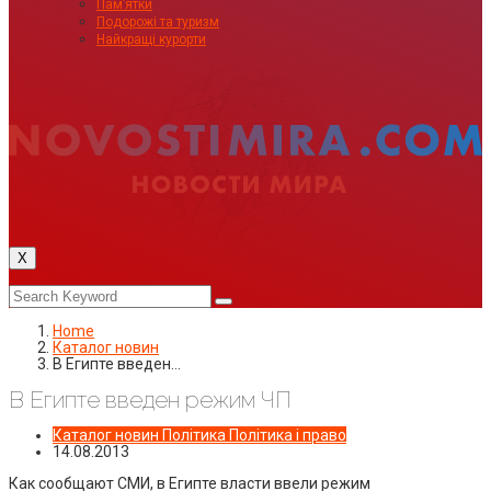
Пам’ятки
Подорожі та туризм
Найкращі курорти
X
Home
Каталог новин
В Египте введен…
В Египте введен режим ЧП
Каталог новин
Політика
Політика і право
14.08.2013
Как сообщают СМИ, в Египте власти ввели режим