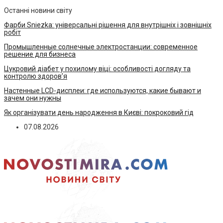
Останні новини світу
Фарби Sniezka: універсальні рішення для внутрішніх і зовнішніх
робіт
Промышленные солнечные электростанции: современное
решение для бизнеса
Цукровий діабет у похилому віці: особливості догляду та
контролю здоров’я
Настенные LCD-дисплеи: где используются, какие бывают и
зачем они нужны
Як організувати день народження в Києві: покроковий гід
07.08.2026