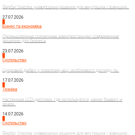
Фарби Sniezka: універсальні рішення для внутрішніх і зовнішніх...
27.07.2026
2
Бізнес та економіка
Промышленные солнечные электростанции: современное
решение для бизнеса
23.07.2026
3
Суспільство
Цукровий діабет у похилому віці: особливості догляду та...
17.07.2026
4
Техніка
Настенные LCD-дисплеи: где используются, какие бывают и
зачем...
14.07.2026
1
Суспільство
Фарби Sniezka: універсальні рішення для внутрішніх і зовнішніх...