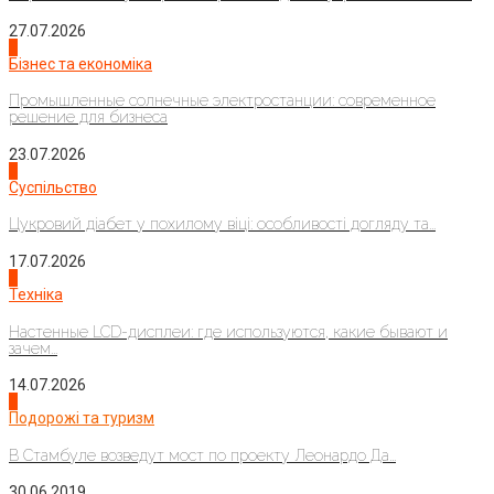
27.07.2026
2
Бізнес та економіка
Промышленные солнечные электростанции: современное
решение для бизнеса
23.07.2026
3
Суспільство
Цукровий діабет у похилому віці: особливості догляду та...
17.07.2026
4
Техніка
Настенные LCD-дисплеи: где используются, какие бывают и
зачем...
14.07.2026
1
Подорожі та туризм
В Стамбуле возведут мост по проекту Леонардо Да...
30.06.2019