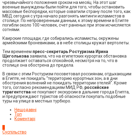
чрезвычайного положения сроком на месяц. На этот шаг
военные вынуждены были пойти для того, чтобы остановить
массовые беспорядки, которые охватили страну после того, как
МВД сегодня с утра начало разгонять митинги исламистов в
столице. По непроверенным данным, к этому времени в Египте
погибли около 100 человек, счет раненых при этом исчисляется
сотнями.
Каирские площади, где собирались исламисты, окружены
армейскими броневиками, а в небе столицы кружат вертолеты.
Тем временем
пресс-секретарь Ростуризма Ирина
Щеголькова
заявила, что на египетских курортах обстановка
продолжает оставаться спокойной, несмотря на то, что в
столице она обострена до предела.
В связи с этим Ростуризм посоветовал россиянам, отдыхающим
в Египте, не покидать “территорию курортных зон, а в дни
обострения волнений не покидать территории отелей”. Кроме
того, согласно рекомендациям МИД РФ,
российские
турагентства
не покупают экскурсии в дальние города Египта,
и предупреждают туристов об опасности покупать подобные
туры на улице в местных турбюро.
Нещодавні
Топ
Коментарі
1
Суспільство