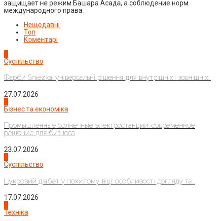
защищает не режим Башара Асада, а соблюдение норм
международного права.
Нещодавні
Топ
Коментарі
1
Суспільство
Фарби Sniezka: універсальні рішення для внутрішніх і зовнішніх...
27.07.2026
2
Бізнес та економіка
Промышленные солнечные электростанции: современное
решение для бизнеса
23.07.2026
3
Суспільство
Цукровий діабет у похилому віці: особливості догляду та...
17.07.2026
4
Техніка