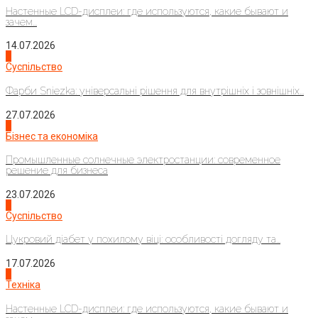
Настенные LCD-дисплеи: где используются, какие бывают и
зачем...
14.07.2026
1
Суспільство
Фарби Sniezka: універсальні рішення для внутрішніх і зовнішніх...
27.07.2026
2
Бізнес та економіка
Промышленные солнечные электростанции: современное
решение для бизнеса
23.07.2026
3
Суспільство
Цукровий діабет у похилому віці: особливості догляду та...
17.07.2026
4
Техніка
Настенные LCD-дисплеи: где используются, какие бывают и