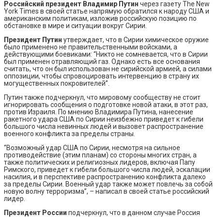
Российский президент Владимир Путин
через газету The New
York Times в своей статье напрямую обратился к народу США и
американским политикам, изложив российскую позицию по
обстановке в мире и ситуации вокруг Сирии.
Президент Путин
утверждает, что в Сирии химическое оружие
было применено не правительственными войсками, а
действующими боевиками: “Никто не сомневается, что в Сирии
был применен отравляющий газ. Однако есть все основания
считать, что он был использован не сирийской армией, а силами
оппозиции, чтобы спровоцировать интервенцию в страну их
могущественных покровителей”.
Путин также подчеркнул, что мировому сообществу не стоит
игнорировать сообщения о подготовке новой атаки, в этот раз,
против Израиля. По мнению Владимира Путина, нанесение
ракетного удара США по Сирии неизбежно приведет к гибели
большого числа невинных людей и вызовет распространение
военного конфликта за пределы страны.
“Возможный удар США по Сирии, несмотря на сильное
противодействие (этим планам) со стороны многих стран, а
также политических и религиозных лидеров, включая Папу
Римского, приведет к гибели большого числа людей, эскалации
насилия, и в перспективе распространению конфликта далеко
за пределы Сирии. Военный удар также может повлечь за собой
новую волну терроризма”, – написал в своей статье российский
лидер.
Президент России
подчеркнул, что в данном случае Россия