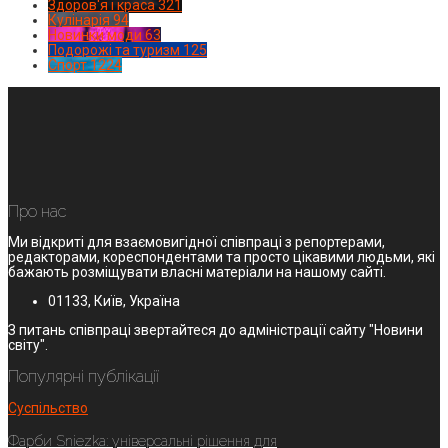
Здоров'я і краса
321
Кулінарія
94
Новинки моди
63
Подорожі та туризм
125
Спорт
1224
Про нас
Ми відкриті для взаємовигідної співпраці з репортерами,
редакторами, кореспондентами та просто цікавими людьми, які
бажають розміщувати власні матеріали на нашому сайті.
01133, Київ, Україна
З питань співпраці звертайтеся до адміністрації сайту "Новини
світу".
Популярні публікації
Суспільство
Фарби Sniezka: універсальні рішення для