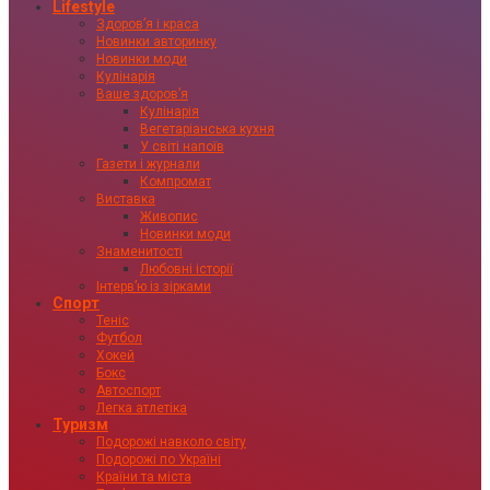
Lifestyle
Здоровʼя і краса
Новинки авторинку
Новинки моди
Кулінарія
Ваше здоровʼя
Кулінарія
Вегетаріанська кухня
У світі напоїв
Газети і журнали
Компромат
Виставка
Живопис
Новинки моди
Знаменитості
Любовні історії
Інтервʼю із зірками
Спорт
Теніс
Футбол
Хокей
Бокс
Автоспорт
Легка атлетіка
Туризм
Подорожі навколо світу
Подорожі по Україні
Країни та міста