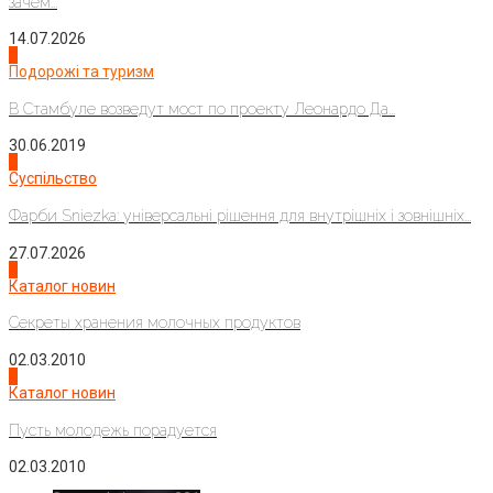
зачем...
14.07.2026
1
Подорожі та туризм
В Стамбуле возведут мост по проекту Леонардо Да...
30.06.2019
2
Суспільство
Фарби Sniezka: універсальні рішення для внутрішніх і зовнішніх...
27.07.2026
3
Каталог новин
Секреты хранения молочных продуктов
02.03.2010
4
Каталог новин
Пусть молодежь порадуется
02.03.2010