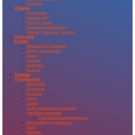
Контакти
Новини
Прес-релізи
Новини світу
Каталог новин
Новини оподаткування
Новини, Скандали, Сенсації
Політика
Бізнес
Міжнародна економіка
Бізнес та економіка
Право
Фінанси
Інвестиції
Іновації
Техніка
Суспільство
Шоу-бізнес
Література
Культура
Наука
Освіта
Події та кримінальна хроніка
Навчальні програми
Психологія взаємовідносин
Автомобіль та суспільство
Театр
Пригоди