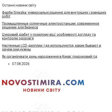
Останні новини світу
Фарби Sniezka: універсальні рішення для внутрішніх і зовнішніх
робіт
Промышленные солнечные электростанции: современное
решение для бизнеса
Цукровий діабет у похилому віці: особливості догляду та
контролю здоров’я
Настенные LCD-дисплеи: где используются, какие бывают и
зачем они нужны
Як організувати день народження в Києві: покроковий гід
07.08.2026