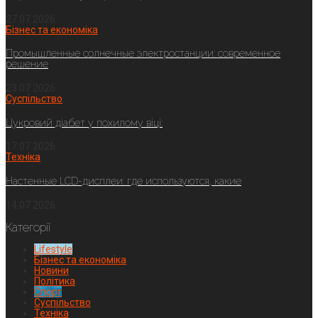
27.07.2026
Бізнес та економіка
Промышленные солнечные электростанции: современное
решение
23.07.2026
Суспільство
Цукровий діабет у похилому віці:
17.07.2026
Техніка
Настенные LCD-дисплеи: где используются, какие
14.07.2026
Категорії
Lifestyle
Бізнес та економіка
Новини
Політика
Спорт
Суспільство
Техніка