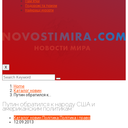
Пам’ятки
Подорожі та туризм
Найкращі курорти
X
Home
Каталог новин
Путин обратился к…
Путин обратился к народу США и
американским политикам
Каталог новин
Політика
Політика і право
12.09.2013