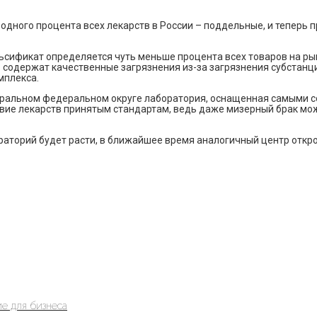
одного процента всех лекарств в России – поддельные, и теперь 
сификат определяется чуть меньше процента всех товаров на рынке
тв содержат качественные загрязнения из-за загрязнения субстанц
мплекса.
нтральном федеральном округе лаборатория, оснащенная самыми 
вие лекарств принятым стандартам, ведь даже мизерный брак мо
раторий будет расти, в ближайшее время аналогичный центр откро
е для бизнеса