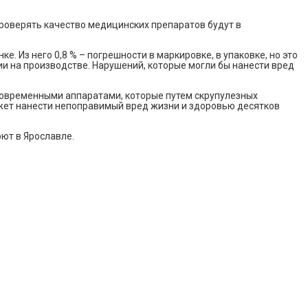
проверять качество медицинских препаратов будут в
. Из него 0,8 % – погрешности в маркировке, в упаковке, но это
ии на производстве. Нарушений, которые могли бы нанести вред
современными аппаратами, которые путем скрупулезных
жет нанести непоправимый вред жизни и здоровью десятков
ют в Ярославле.