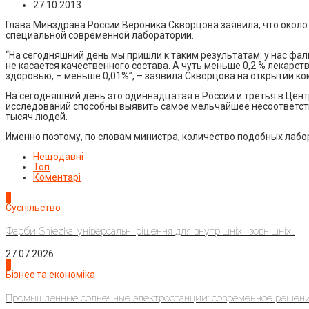
27.10.2013
Глава Минздрава России Вероника Скворцова заявила, что около 
специальной современной лаборатории.
“На сегодняшний день мы пришли к таким результатам: у нас фаль
не касается качественного состава. А чуть меньше 0,2 % лекарс
здоровью, – меньше 0,01%”, – заявила Скворцова на открытии ко
На сегодняшний день это одиннадцатая в России и третья в Це
исследований способны выявить самое мельчайшее несоответст
тысяч людей.
Именно поэтому, по словам министра, количество подобных лабо
Нещодавні
Топ
Коментарі
1
Суспільство
Фарби Sniezka: універсальні рішення для внутрішніх і зовнішніх...
27.07.2026
2
Бізнес та економіка
Промышленные солнечные электростанции: современное решени