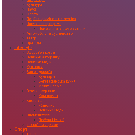
Культура
Наука
Освіта
Події та кримінальна хроніка
Навчальні програми
Психологія взаємовідносин
Автомобіль та суспільство
Театр
Пригоди
Lifestyle
Здоровʼя і краса
Новинки авторинку
Новинки моди
Кулінарія
Ваше здоровʼя
Кулінарія
Вегетаріанська кухня
У світі напоїв
Газети і журнали
Компромат
Виставка
Живопис
Новинки моди
Знаменитості
Любовні історії
Інтервʼю із зірками
Спорт
Теніс