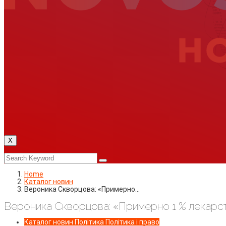
X
Home
Каталог новин
Вероника Скворцова: «Примерно…
Вероника Скворцова: «Примерно 1 % лекарст
Каталог новин
Політика
Політика і право