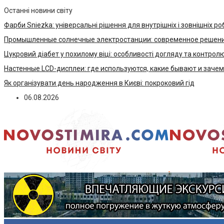
Останні новини світу
Фарби Sniezka: універсальні рішення для внутрішніх і зовнішніх ро
Промышленные солнечные электростанции: современное решени
Цукровий діабет у похилому віці: особливості догляду та контрол
Настенные LCD-дисплеи: где используются, какие бывают и заче
Як організувати день народження в Києві: покроковий гід
06.08.2026