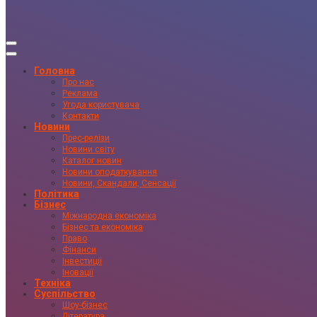
Головна
Про нас
Реклама
Угода користувача
Контакти
Новини
Прес-релізи
Новини світу
Каталог новин
Новини оподаткування
Новини, Скандали, Сенсації
Політика
Бізнес
Міжнародна економіка
Бізнес та економіка
Право
Фінанси
Інвестиції
Іновації
Техніка
Суспільство
Шоу-бізнес
Література