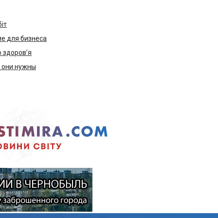
біт
е для бизнеса
ю здоров’я
м они нужны