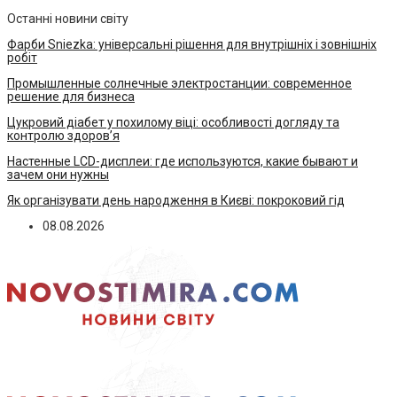
Останні новини світу
Фарби Sniezka: універсальні рішення для внутрішніх і зовнішніх
робіт
Промышленные солнечные электростанции: современное
решение для бизнеса
Цукровий діабет у похилому віці: особливості догляду та
контролю здоров’я
Настенные LCD-дисплеи: где используются, какие бывают и
зачем они нужны
Як організувати день народження в Києві: покроковий гід
08.08.2026