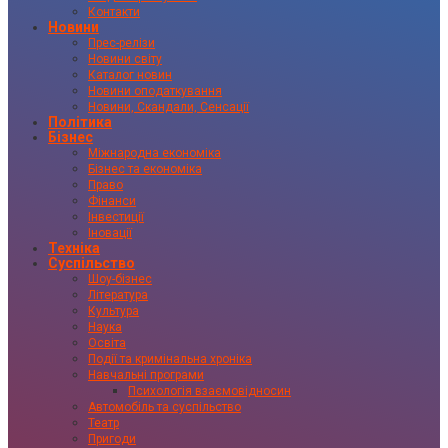
Контакти
Новини
Прес-релізи
Новини світу
Каталог новин
Новини оподаткування
Новини, Скандали, Сенсації
Політика
Бізнес
Міжнародна економіка
Бізнес та економіка
Право
Фінанси
Інвестиції
Іновації
Техніка
Суспільство
Шоу-бізнес
Література
Культура
Наука
Освіта
Події та кримінальна хроніка
Навчальні програми
Психологія взаємовідносин
Автомобіль та суспільство
Театр
Пригоди