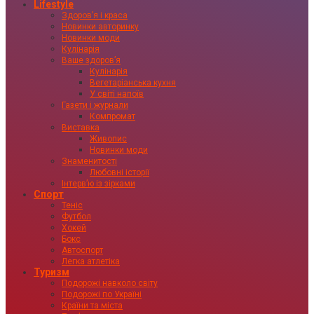
Lifestyle
Здоровʼя і краса
Новинки авторинку
Новинки моди
Кулінарія
Ваше здоровʼя
Кулінарія
Вегетаріанська кухня
У світі напоїв
Газети і журнали
Компромат
Виставка
Живопис
Новинки моди
Знаменитості
Любовні історії
Інтервʼю із зірками
Спорт
Теніс
Футбол
Хокей
Бокс
Автоспорт
Легка атлетіка
Туризм
Подорожі навколо світу
Подорожі по Україні
Країни та міста