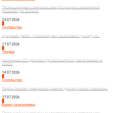
Промышленные солнечные электростанции: современное
решение для бизнеса
23.07.2026
3
Суспільство
Цукровий діабет у похилому віці: особливості догляду та...
17.07.2026
4
Техніка
Настенные LCD-дисплеи: где используются, какие бывают и
зачем...
14.07.2026
1
Суспільство
Фарби Sniezka: універсальні рішення для внутрішніх і зовнішніх...
27.07.2026
2
Бізнес та економіка