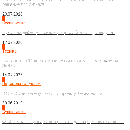
Промышленные солнечные электростанции: современное
решение для бизнеса
23.07.2026
3
Суспільство
Цукровий діабет у похилому віці: особливості догляду та...
17.07.2026
4
Техніка
Настенные LCD-дисплеи: где используются, какие бывают и
зачем...
14.07.2026
1
Подорожі та туризм
В Стамбуле возведут мост по проекту Леонардо Да...
30.06.2019
2
Суспільство
Фарби Sniezka: універсальні рішення для внутрішніх і зовнішніх...