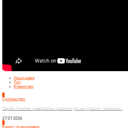
Нещодавні
Топ
Коментарі
1
Суспільство
Фарби Sniezka: універсальні рішення для внутрішніх і зовнішніх...
27.07.2026
2
Бізнес та економіка