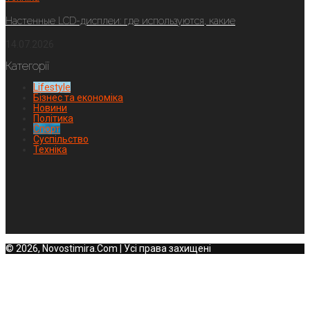
Настенные LCD-дисплеи: где используются, какие
14.07.2026
Категорії
Lifestyle
Бізнес та економіка
Новини
Політика
Спорт
Суспільство
Техніка
© 2026, Novostimira.Com | Усі права захищені