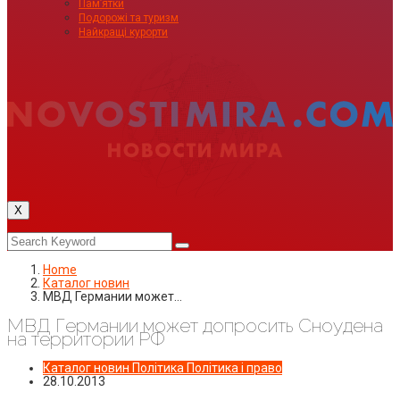
Пам’ятки
Подорожі та туризм
Найкращі курорти
X
Home
Каталог новин
МВД Германии может…
МВД Германии может допросить Сноудена
на территории РФ
Каталог новин
Політика
Політика і право
28.10.2013