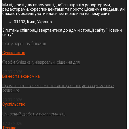
Ми відкриті для взаємовигідної співпраці з репортерами,
редакторами, кореспондентами та просто цікавими людьми, які
бажають розміщувати власні матеріали на нашому сайті.
01133, Київ, Україна
З питань співпраці звертайтеся до адміністрації сайту "Новини
світу".
Популярні публікації
Суспільство
Фарби Sniezka: універсальні рішення для
27.07.2026
Бізнес та економіка
Промышленные солнечные электростанции: современное
решение
23.07.2026
Суспільство
Цукровий діабет у похилому віці:
17.07.2026
Техніка