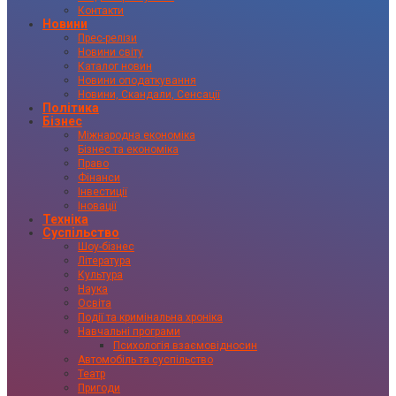
Контакти
Новини
Прес-релізи
Новини світу
Каталог новин
Новини оподаткування
Новини, Скандали, Сенсації
Політика
Бізнес
Міжнародна економіка
Бізнес та економіка
Право
Фінанси
Інвестиції
Іновації
Техніка
Суспільство
Шоу-бізнес
Література
Культура
Наука
Освіта
Події та кримінальна хроніка
Навчальні програми
Психологія взаємовідносин
Автомобіль та суспільство
Театр
Пригоди