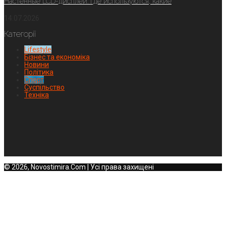
Настенные LCD-дисплеи: где используются, какие
14.07.2026
Категорії
Lifestyle
Бізнес та економіка
Новини
Політика
Спорт
Суспільство
Техніка
© 2026, Novostimira.Com | Усі права захищені