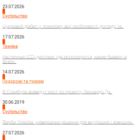
23.07.2026
3
Суспільство
Цукровий діабет у похилому віці: особливості догляду та...
17.07.2026
4
Техніка
Настенные LCD-дисплеи: где используются, какие бывают и
зачем...
14.07.2026
1
Подорожі та туризм
В Стамбуле возведут мост по проекту Леонардо Да...
30.06.2019
2
Суспільство
Фарби Sniezka: універсальні рішення для внутрішніх і зовнішніх...
27.07.2026
3