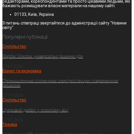
редакторами, кореспондентами та просто цікавими людьми, які
бажають розміщувати власні матеріали на нашому сайті.
01133, Київ, Україна
З питань співпраці звертайтеся до адміністрації сайту "Новини
світу".
Популярні публікації
Суспільство
Фарби Sniezka: універсальні рішення для
27.07.2026
Бізнес та економіка
Промышленные солнечные электростанции: современное
решение
23.07.2026
Суспільство
Цукровий діабет у похилому віці:
17.07.2026
Техніка