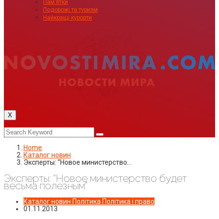
Пам’ятки
Подорожі та туризм
Найкращі курорти
X
Home
Каталог новин
Эксперты: “Новое министерство…
Эксперты: “Новое министерство будет
весьма полезным”
Каталог новин
Політика
Політика і право
01.11.2013