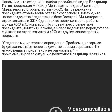
Напомним, что сегодня, 1 ноября, российский лидер
Владимир
Путин
предложил Михаилу Меню взять под свой контроль
Министерство строительства и ЖКХ. На предложение
президента страны Мень ответил согласием. Отметим, что
новое ведомство создается на базе Госстроя. Министерство
строительства и ЖКХ будет также вести контроль работы
фонда ЖКХ и Олимпстроя. По словам пресс-секретаря
президента Дмитрия Пескова, в новое ведомство перейдут все
функции по строительству и ЖКХ от других министерств и
ведомств.
“Создание министерства оправданно. Проблемы, которыми
будет заниматься новое ведомство весьма серьезные. Их
нужно решать прицельно и не размазывая”, –
прокомментировал ситуацию политолог
Владимир Слатинов.