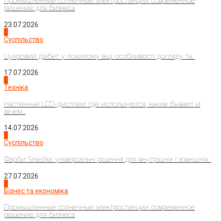
Промышленные солнечные электростанции: современное
решение для бизнеса
23.07.2026
3
Суспільство
Цукровий діабет у похилому віці: особливості догляду та...
17.07.2026
4
Техніка
Настенные LCD-дисплеи: где используются, какие бывают и
зачем...
14.07.2026
1
Суспільство
Фарби Sniezka: універсальні рішення для внутрішніх і зовнішніх...
27.07.2026
2
Бізнес та економіка
Промышленные солнечные электростанции: современное
решение для бизнеса