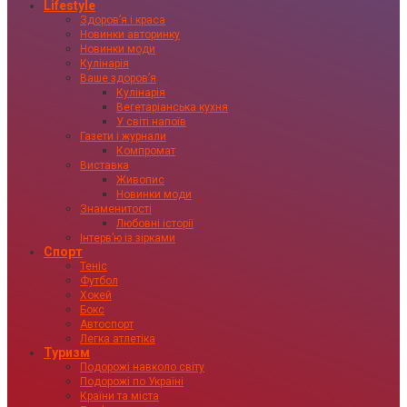
Lifestyle
Здоровʼя і краса
Новинки авторинку
Новинки моди
Кулінарія
Ваше здоровʼя
Кулінарія
Вегетаріанська кухня
У світі напоїв
Газети і журнали
Компромат
Виставка
Живопис
Новинки моди
Знаменитості
Любовні історії
Інтервʼю із зірками
Спорт
Теніс
Футбол
Хокей
Бокс
Автоспорт
Легка атлетіка
Туризм
Подорожі навколо світу
Подорожі по Україні
Країни та міста