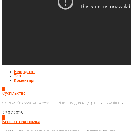
Нещодавні
Топ
Коментарі
1
Суспільство
Фарби Sniezka: універсальні рішення для внутрішніх і зовнішніх...
27.07.2026
2
Бізнес та економіка