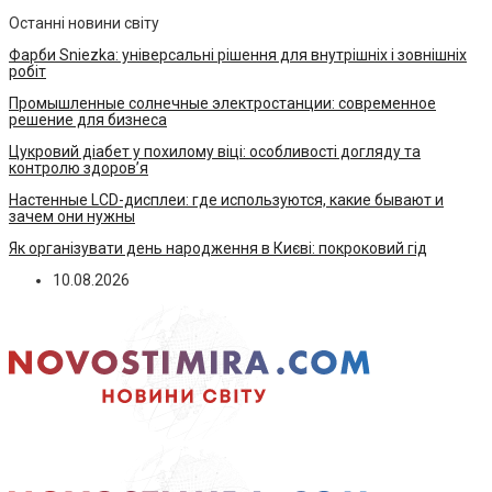
Останні новини світу
Фарби Sniezka: універсальні рішення для внутрішніх і зовнішніх
робіт
Промышленные солнечные электростанции: современное
решение для бизнеса
Цукровий діабет у похилому віці: особливості догляду та
контролю здоров’я
Настенные LCD-дисплеи: где используются, какие бывают и
зачем они нужны
Як організувати день народження в Києві: покроковий гід
10.08.2026