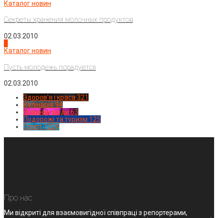
Каталог новин
Секреты хранения молочных продуктов
02.03.2010
4
Каталог новин
Пусть молодежь порадуется
02.03.2010
Здоров'я і краса
321
Кулінарія
94
Новинки моди
63
Подорожі та туризм
125
Спорт
1224
Про нас
Ми відкриті для взаємовигідної співпраці з репортерами,