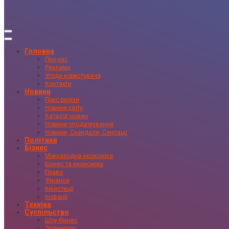
Головна
Про нас
Реклама
Угода користувача
Контакти
Новини
Прес-релізи
Новини світу
Каталог новин
Новини оподаткування
Новини, Скандали, Сенсації
Політика
Бізнес
Міжнародна економіка
Бізнес та економіка
Право
Фінанси
Інвестиції
Іновації
Техніка
Суспільство
Шоу-бізнес
Література