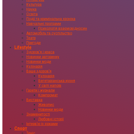
Культура
Наука
Освіта
Події та кримінальна хроніка
Навчальні програми
Психологія взаємовідносин
Автомобіль та суспільство
Театр
Пригоди
Lifestyle
Здоровʼя і краса
Новинки авторинку
Новинки моди
Кулінарія
Ваше здоровʼя
Кулінарія
Вегетаріанська кухня
У світі напоїв
Газети і журнали
Компромат
Виставка
Живопис
Новинки моди
Знаменитості
Любовні історії
Інтервʼю із зірками
Спорт
Теніс