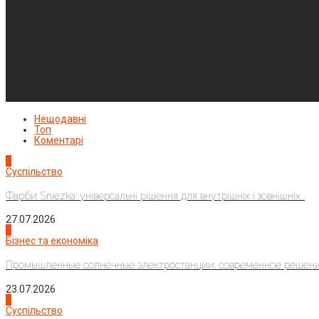
Нещодавні
Топ
Коментарі
1
Суспільство
Фарби Sniezka: універсальні рішення для внутрішніх і зовнішніх...
27.07.2026
2
Бізнес та економіка
Промышленные солнечные электростанции: современное решени
23.07.2026
3
Суспільство