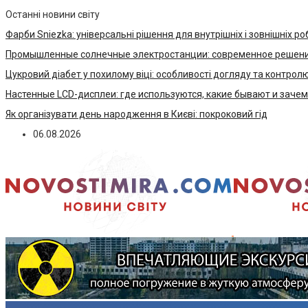
Останні новини світу
Фарби Sniezka: універсальні рішення для внутрішніх і зовнішніх ро
Промышленные солнечные электростанции: современное решени
Цукровий діабет у похилому віці: особливості догляду та контрол
Настенные LCD-дисплеи: где используются, какие бывают и заче
Як організувати день народження в Києві: покроковий гід
06.08.2026