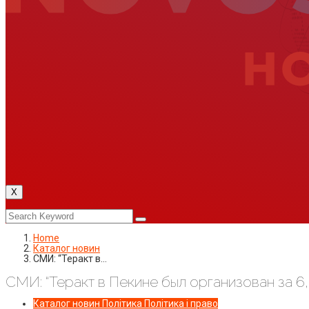
X
Home
Каталог новин
СМИ: “Теракт в…
СМИ: “Теракт в Пекине был организован за 6,
Каталог новин
Політика
Політика і право