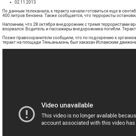
02.11.2013
По данным телеканала, к теракту начали готовиться еще в сентяб
400 литров бензина. Также сообщается, что террористы останови
Напомним, что 28 октября внедорожник с тремя террористами вр
взорвался. Водитель и пассажиры внедорожника погибли. Теракт
Позже правоохранители сообщили, что по подозрению к организац
теракт на площади Тяньаньмэнь был заказан Исламским движени