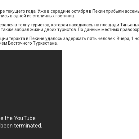
ре текущего года. Уже в середине октября в Пекин прибыли восемь
лись в одной из столичных гостиниц.
езался в толпу туристов, которая находилась на площади Тяньаньм
 также забрал жизни двоих туристов. По данным местных правоох
ии теракта в Пекине удалось задержать пять человек. Вчера, 1 н
ем Восточного Туркестана.