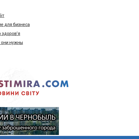
біт
е для бизнеса
ю здоров’я
м они нужны