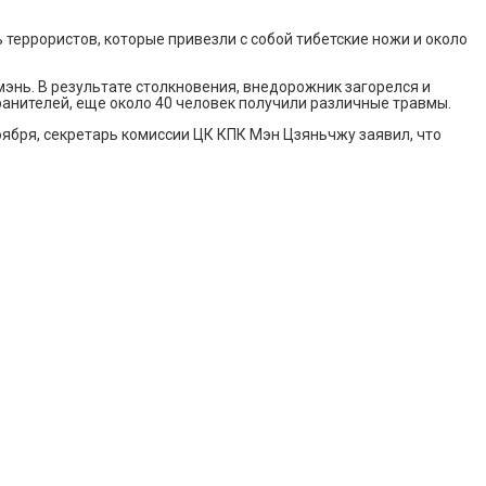
 террористов, которые привезли с собой тибетские ножи и около
энь. В результате столкновения, внедорожник загорелся и
ранителей, еще около 40 человек получили различные травмы.
оября, секретарь комиссии ЦК КПК Мэн Цзяньчжу заявил, что