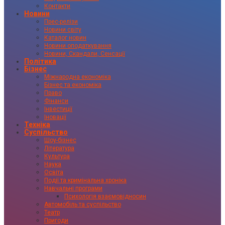
Контакти
Новини
Прес-релізи
Новини світу
Каталог новин
Новини оподаткування
Новини, Скандали, Сенсації
Політика
Бізнес
Міжнародна економіка
Бізнес та економіка
Право
Фінанси
Інвестиції
Іновації
Техніка
Суспільство
Шоу-бізнес
Література
Культура
Наука
Освіта
Події та кримінальна хроніка
Навчальні програми
Психологія взаємовідносин
Автомобіль та суспільство
Театр
Пригоди