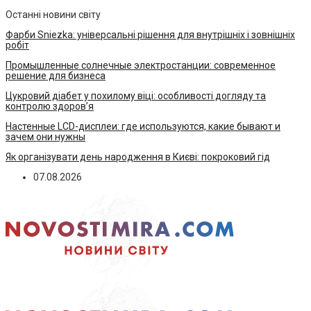
Останні новини світу
Фарби Sniezka: універсальні рішення для внутрішніх і зовнішніх
робіт
Промышленные солнечные электростанции: современное
решение для бизнеса
Цукровий діабет у похилому віці: особливості догляду та
контролю здоров’я
Настенные LCD-дисплеи: где используются, какие бывают и
зачем они нужны
Як організувати день народження в Києві: покроковий гід
07.08.2026