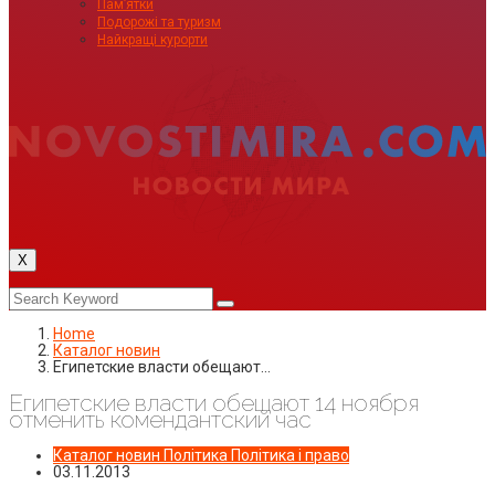
Пам’ятки
Подорожі та туризм
Найкращі курорти
X
Home
Каталог новин
Египетские власти обещают…
Египетские власти обещают 14 ноября
отменить комендантский час
Каталог новин
Політика
Політика і право
03.11.2013