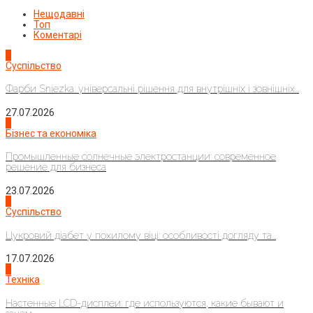
Нещодавні
Топ
Коментарі
1
Суспільство
Фарби Sniezka: універсальні рішення для внутрішніх і зовнішніх...
27.07.2026
2
Бізнес та економіка
Промышленные солнечные электростанции: современное
решение для бизнеса
23.07.2026
3
Суспільство
Цукровий діабет у похилому віці: особливості догляду та...
17.07.2026
4
Техніка
Настенные LCD-дисплеи: где используются, какие бывают и