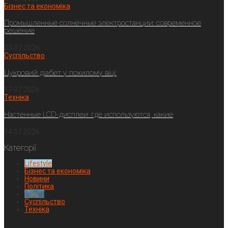
Бізнес та економіка
Промышленные солнечные электростанции: современное
решение
23.07.2026
Суспільство
Цукровий діабет у похилому віці:
17.07.2026
Техніка
Настенные LCD-дисплеи: где используются, какие
14.07.2026
Категорії
Lifestyle
Бізнес та економіка
Новини
Політика
Спорт
Суспільство
Техніка