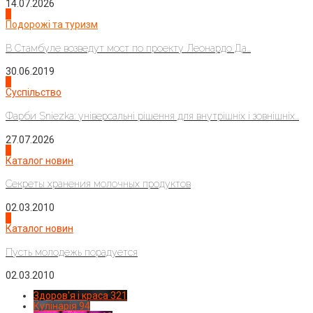
14.07.2026
1
Подорожі та туризм
В Стамбуле возведут мост по проекту Леонардо Да...
30.06.2019
2
Суспільство
Фарби Sniezka: універсальні рішення для внутрішніх і зовнішніх...
27.07.2026
3
Каталог новин
Секреты хранения молочных продуктов
02.03.2010
4
Каталог новин
Пусть молодежь порадуется
02.03.2010
Здоров'я і краса
321
Кулінарія
94