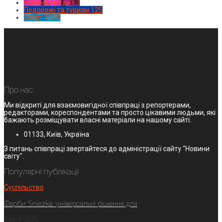
Новинки моди
63
Подорожі та туризм
125
Спорт
1224
Про нас
Ми відкриті для взаємовигідної співпраці з репортерами,
редакторами, кореспондентами та просто цікавими людьми, які
бажають розміщувати власні матеріали на нашому сайті.
01133, Київ, Україна
З питань співпраці звертайтеся до адміністрації сайту "Новини
світу".
Популярні публікації
Суспільство
Фарби Sniezka: універсальні рішення для
27.07.2026