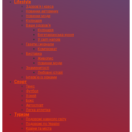
Lifestyle
Здоровʼя і краса
Новинки авторинку
Новинки моди
Кулінарія
Ваше здоровʼя
Кулінарія
Вегетаріанська кухня
У світі напоїв
Газети і журнали
Компромат
Виставка
Живопис
Новинки моди
Знаменитості
Любовні історії
Інтервʼю із зірками
Спорт
Теніс
Футбол
Хокей
Бокс
Автоспорт
Легка атлетіка
Туризм
Подорожі навколо світу
Подорожі по Україні
Країни та міста