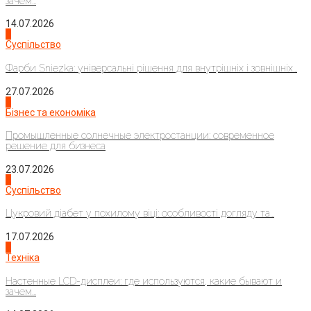
зачем...
14.07.2026
1
Суспільство
Фарби Sniezka: універсальні рішення для внутрішніх і зовнішніх...
27.07.2026
2
Бізнес та економіка
Промышленные солнечные электростанции: современное
решение для бизнеса
23.07.2026
3
Суспільство
Цукровий діабет у похилому віці: особливості догляду та...
17.07.2026
4
Техніка
Настенные LCD-дисплеи: где используются, какие бывают и
зачем...