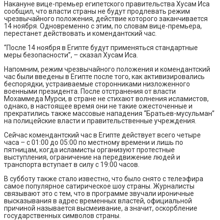
Накануне вице-премьер египетского правительства Хусам Иса
сообщил, что власти страны не будут продлевать режим
чрезвычайного положения, действие которого заканчивается
14 ноября. Одновременно с этим, по словам вице-премьера,
перестанет действовать и комендантский час.
“После 14 ноября в Египте будут применяться стандартные
меры безопасности”, – сказал Хусам Иса.
Напомним, режим чрезвычайного положения и комендантский
час были введены в Египте после того, как активизировались
беспорядки, устраиваемые сторонниками низложенного
военными президента. После отстранения от власти
Мохаммеда Мурси, в стране не стихают волнения исламистов,
однако, в настоящее время они не такие ожесточенные и
прекратились также массовые нападения “Братьев-мусульман”
на полицейские власти и правительственные учреждения.
Сейчас комендантский час в Египте действует всего четыре
часа – с 01:00 до 05:00 по местному времени и лишь по
пятницам, когда исламисты организуют протестные
выступления, ограничение на передвижение людей и
транспорта вступает в силу с 19:00 часов.
В субботу также стало известно, что было снято с телеэфира
самое популярное сатирическое шоу страны. Журналисты
связывают это с тем, что в программе звучали ироничные
высказывания в адрес временных властей, официальной
причиной называется высмеивание, а значит, оскорбление
государственных символов страны.