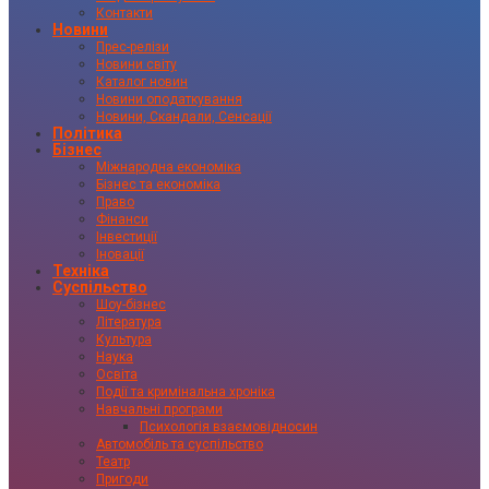
Контакти
Новини
Прес-релізи
Новини світу
Каталог новин
Новини оподаткування
Новини, Скандали, Сенсації
Політика
Бізнес
Міжнародна економіка
Бізнес та економіка
Право
Фінанси
Інвестиції
Іновації
Техніка
Суспільство
Шоу-бізнес
Література
Культура
Наука
Освіта
Події та кримінальна хроніка
Навчальні програми
Психологія взаємовідносин
Автомобіль та суспільство
Театр
Пригоди