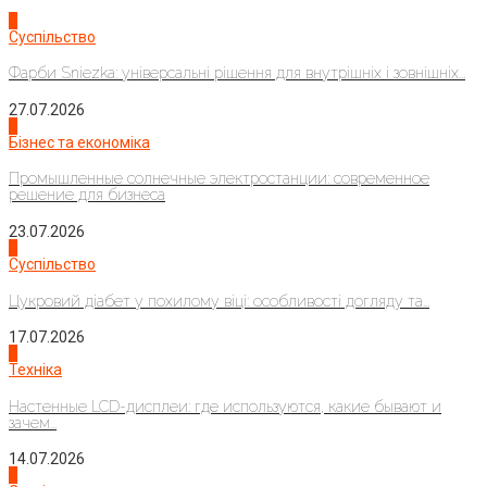
1
Суспільство
Фарби Sniezka: універсальні рішення для внутрішніх і зовнішніх...
27.07.2026
2
Бізнес та економіка
Промышленные солнечные электростанции: современное
решение для бизнеса
23.07.2026
3
Суспільство
Цукровий діабет у похилому віці: особливості догляду та...
17.07.2026
4
Техніка
Настенные LCD-дисплеи: где используются, какие бывают и
зачем...
14.07.2026
1