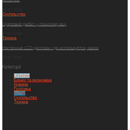
решение
23.07.2026
Суспільство
Цукровий діабет у похилому віці:
17.07.2026
Техніка
Настенные LCD-дисплеи: где используются, какие
14.07.2026
Категорії
Lifestyle
Бізнес та економіка
Новини
Політика
Спорт
Суспільство
Техніка