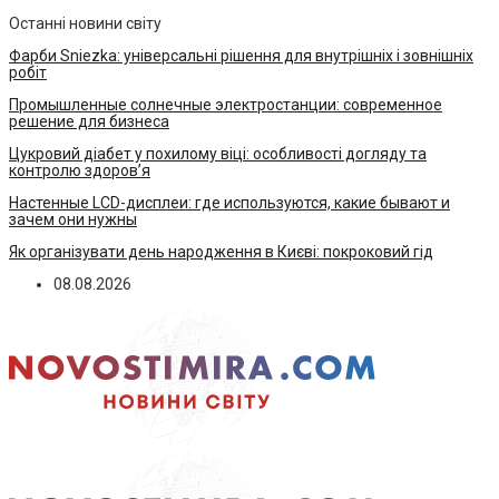
Останні новини світу
Фарби Sniezka: універсальні рішення для внутрішніх і зовнішніх
робіт
Промышленные солнечные электростанции: современное
решение для бизнеса
Цукровий діабет у похилому віці: особливості догляду та
контролю здоров’я
Настенные LCD-дисплеи: где используются, какие бывают и
зачем они нужны
Як організувати день народження в Києві: покроковий гід
08.08.2026