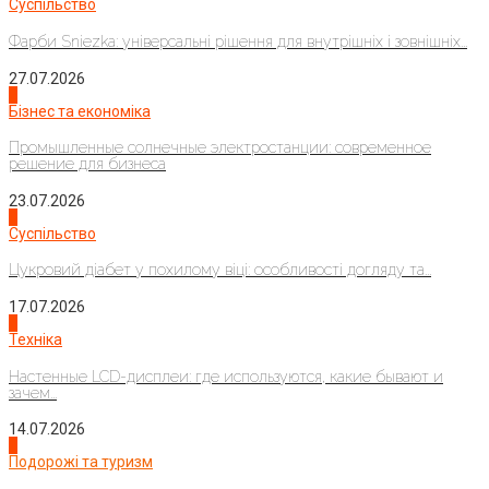
Суспільство
Фарби Sniezka: універсальні рішення для внутрішніх і зовнішніх...
27.07.2026
2
Бізнес та економіка
Промышленные солнечные электростанции: современное
решение для бизнеса
23.07.2026
3
Суспільство
Цукровий діабет у похилому віці: особливості догляду та...
17.07.2026
4
Техніка
Настенные LCD-дисплеи: где используются, какие бывают и
зачем...
14.07.2026
1
Подорожі та туризм