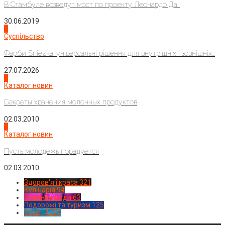
В Стамбуле возведут мост по проекту Леонардо Да...
30.06.2019
2
Суспільство
Фарби Sniezka: універсальні рішення для внутрішніх і зовнішніх...
27.07.2026
3
Каталог новин
Секреты хранения молочных продуктов
02.03.2010
4
Каталог новин
Пусть молодежь порадуется
02.03.2010
Здоров'я і краса
321
Кулінарія
94
Новинки моди
63
Подорожі та туризм
125
Спорт
1224