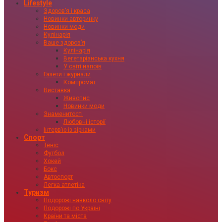
Lifestyle
Здоровʼя і краса
Новинки авторинку
Новинки моди
Кулінарія
Ваше здоровʼя
Кулінарія
Вегетаріанська кухня
У світі напоїв
Газети і журнали
Компромат
Виставка
Живопис
Новинки моди
Знаменитості
Любовні історії
Інтервʼю із зірками
Спорт
Теніс
Футбол
Хокей
Бокс
Автоспорт
Легка атлетіка
Туризм
Подорожі навколо світу
Подорожі по Україні
Країни та міста