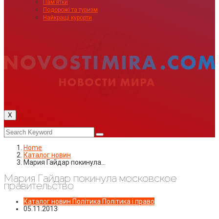
Пам’ятки
Подорожі та туризм
Найкращі курорти
X
Home
Каталог новин
Мария Гайдар покинула…
Мария Гайдар покинула московское
правительство
Каталог новин
Політика
Політика і право
05.11.2013