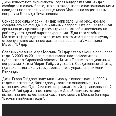
Дочь известного экономиста Егора Гайдара
Мария Гайдар
сообщила в своем блоге, что она складывает свои полномочия и
покидает пост советника вице-мэра Москвы по социальным
вопросам Леонида Печатникова.
Сейчас все силы Марии
Гайдар
направлены на расширение
созданного ею фонда “Социальный запрос”. Эта общественная
организация призвана рассматривать жалобы населения на
работу учреждений здравоохранения. “Для того чтобы в
Москве в сфере здравоохранения что-то изменилось в лучшую
сторону, нужно активное давление населения”, – заявила
Мария Гайдар
.
Советником вице-мэра Москвы
Гайдар
стала в конце прошлого
года. С 2009 по 2011 гг. она занимала пост заместителя
губернатора Кировской области Никиты Белых по социальным
вопросами. Затем
Мария Гайдар
уехала в Соединенные Штаты,
где закончила школу государственного управления имени
Кеннеди.
Дочь Егора Гайдара получила широкую известность в 2000-х
годах, в основном, благодаря участию в оппозиционных
мероприятиях. Одной из самых громких акций, организованной
Марией
Гайдар
и оппозиционером Ильей Яшиным, стало
вывешивание на Большом Каменном мосту в Москве баннера
“Верните выборы, гады!”.