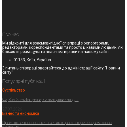
Про нас
Ми відкриті для взаємовигідної співпраці з репортерами,
редакторами, кореспондентами та просто цікавими людьми, які
бажають розміщувати власні матеріали на нашому сайті.
01133, Київ, Україна
З питань співпраці звертайтеся до адміністрації сайту "Новини
світу".
Популярні публікації
Суспільство
Фарби Sniezka: універсальні рішення для
27.07.2026
Бізнес та економіка
Промышленные солнечные электростанции: современное