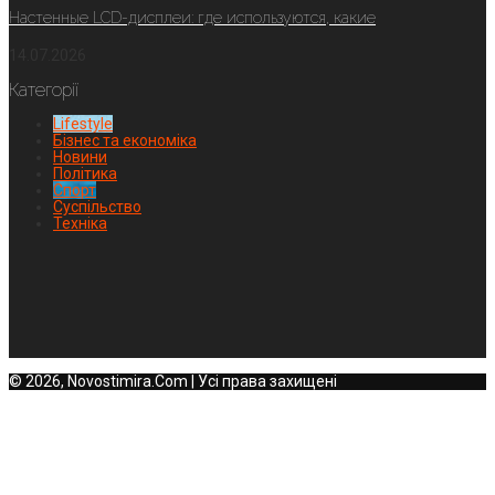
Настенные LCD-дисплеи: где используются, какие
14.07.2026
Категорії
Lifestyle
Бізнес та економіка
Новини
Політика
Спорт
Суспільство
Техніка
© 2026, Novostimira.Com | Усі права захищені