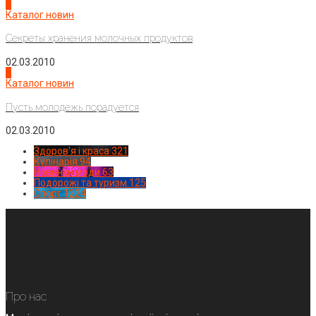
3
Каталог новин
Секреты хранения молочных продуктов
02.03.2010
4
Каталог новин
Пусть молодежь порадуется
02.03.2010
Здоров'я і краса
321
Кулінарія
94
Новинки моди
63
Подорожі та туризм
125
Спорт
1224
Про нас