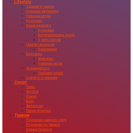
Lifestyle
Здоровʼя і краса
Новинки авторинку
Новинки моди
Кулінарія
Ваше здоровʼя
Кулінарія
Вегетаріанська кухня
У світі напоїв
Газети і журнали
Компромат
Виставка
Живопис
Новинки моди
Знаменитості
Любовні історії
Інтервʼю із зірками
Спорт
Теніс
Футбол
Хокей
Бокс
Автоспорт
Легка атлетіка
Туризм
Подорожі навколо світу
Подорожі по Україні
Країни та міста