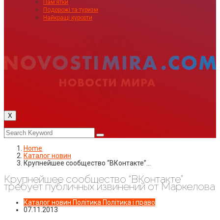
Пам’ятки
Подорожі та туризм
Найкращі курорти
X
Home
Каталог новин
Крупнейшее сообщество “ВКонтакте”…
Крупнейшее сообщество “ВКонтакте”
требует публичных извинений от Маркелова
Каталог новин
Політика
Політика і право
07.11.2013