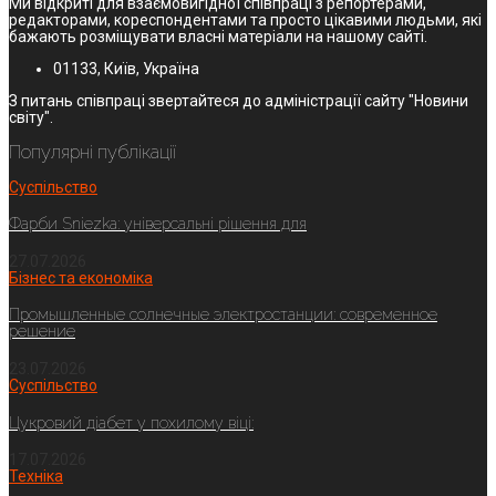
Ми відкриті для взаємовигідної співпраці з репортерами,
редакторами, кореспондентами та просто цікавими людьми, які
бажають розміщувати власні матеріали на нашому сайті.
01133, Київ, Україна
З питань співпраці звертайтеся до адміністрації сайту "Новини
світу".
Популярні публікації
Суспільство
Фарби Sniezka: універсальні рішення для
27.07.2026
Бізнес та економіка
Промышленные солнечные электростанции: современное
решение
23.07.2026
Суспільство
Цукровий діабет у похилому віці:
17.07.2026
Техніка