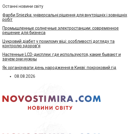
Останні новини світу
Фарби Sniezka: універсальні рішення для внутрішніх і зовнішніх
робіт
Промышленные солнечные электростанции: современное
решение для бизнеса
Цукровий діабет у похилому віці: особливості догляду та
контролю здоров’я
Настенные LCD-дисплеи: где используются, какие бывают и
зачем они нужны
Як організувати день народження в Києві: покроковий гід
08.08.2026