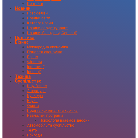
Контакти
Новини
Прес-релізи
Новини світу
Каталог новин
Новини оподаткування
Новини, Скандали, Сенсації
Політика
Бізнес
Міжнародна економіка
Бізнес та економіка
Право
Фінанси
Інвестиції
Іновації
Техніка
Суспільство
Шоу-бізнес
Література
Культура
Наука
Освіта
Події та кримінальна хроніка
Навчальні програми
Психологія взаємовідносин
Автомобіль та суспільство
Театр
Пригоди