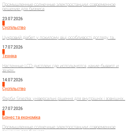
Промышленные солнечные электростанции: современное
решение для бизнеса
23.07.2026
3
Суспільство
Цукровий діабет у похилому віці: особливості догляду та...
17.07.2026
4
Техніка
Настенные LCD-дисплеи: где используются, какие бывают и
зачем...
14.07.2026
1
Суспільство
Фарби Sniezka: універсальні рішення для внутрішніх і зовнішніх...
27.07.2026
2
Бізнес та економіка
Промышленные солнечные электростанции: современное