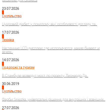
решение для бизнеса
23.07.2026
3
Суспільство
Цукровий діабет у похилому віці: особливості догляду та...
17.07.2026
4
Техніка
Настенные LCD-дисплеи: где используются, какие бывают и
зачем...
14.07.2026
1
Подорожі та туризм
В Стамбуле возведут мост по проекту Леонардо Да...
30.06.2019
2
Суспільство
Фарби Sniezka: універсальні рішення для внутрішніх і зовнішніх...
27.07.2026