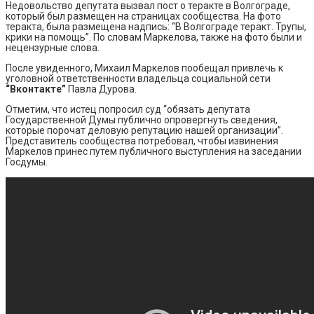
Недовольство депутата вызвал пост о теракте в Волгограде,
который был размещен на страницах сообщества. На фото
теракта, была размещена надпись: “В Волгограде теракт. Трупы,
крики на помощь”. По словам Маркелова, также на фото были и
нецензурные слова.
После увиденного, Михаил Маркелов пообещал привлечь к
уголовной ответственности владельца социальной сети
“Вконтакте”
Павла Дурова.
Отметим, что истец попросил суд “обязать депутата
Государственной Думы публично опровергнуть сведения,
которые порочат деловую репутацию нашей организации”.
Представитель сообщества потребовал, чтобы извинения
Маркелов принес путем публичного выступления на заседании
Госдумы.