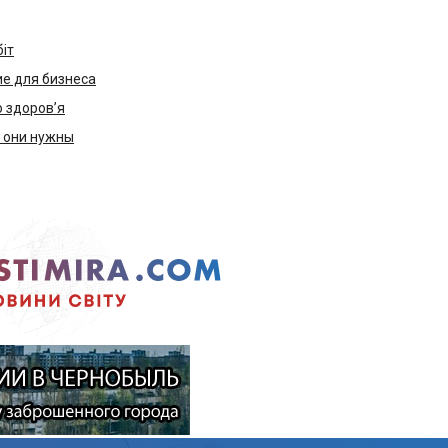
біт
е для бизнеса
ю здоров’я
м они нужны