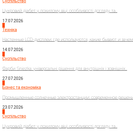
Суспільство
Цукровий діабет у похилому віці: особливості догляду та...
17.07.2026
4
Техніка
Настенные LCD-дисплеи: где используются, какие бывают и зачем..
14.07.2026
1
Суспільство
Фарби Sniezka: універсальні рішення для внутрішніх і зовнішніх...
27.07.2026
2
Бізнес та економіка
Промышленные солнечные электростанции: современное решени
23.07.2026
3
Суспільство
Цукровий діабет у похилому віці: особливості догляду та...