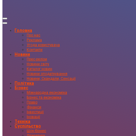
Головна
Про нас
Реклама
Угода користувача
Контакти
Новини
Прес-релізи
Новини світу
Каталог новин
Новини оподаткування
Новини, Скандали, Сенсації
Політика
Бізнес
Міжнародна економіка
Бізнес та економіка
Право
Фінанси
Інвестиції
Іновації
Техніка
Суспільство
Шоу-бізнес
Література