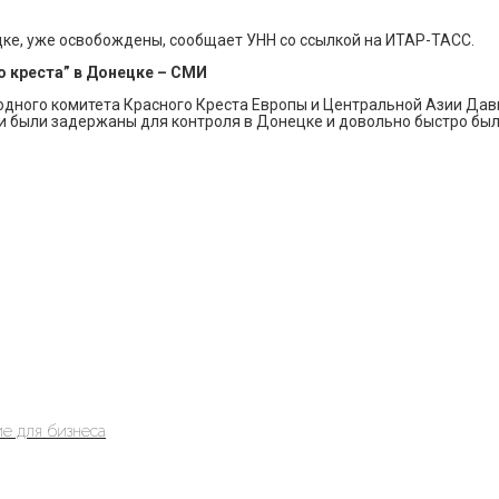
цке, уже освобождены, сообщает УНН со ссылкой на ИТАР-ТАСС.
 креста” в Донецке – СМИ
одного комитета Красного Креста Европы и Центральной Азии Да
Они были задержаны для контроля в Донецке и довольно быстро был
е для бизнеса