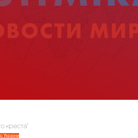
о креста”
і України