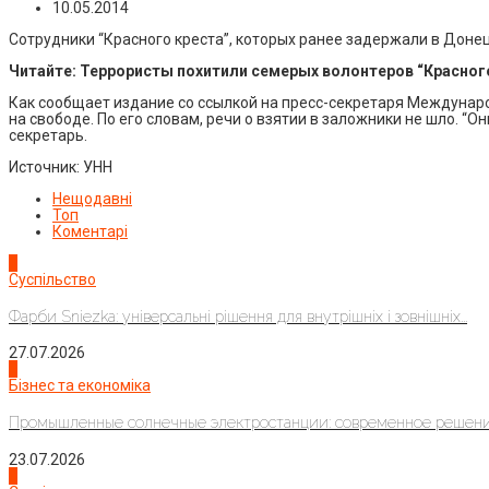
10.05.2014
Сотрудники “Красного креста”, которых ранее задержали в Доне
Читайте:
Террористы похитили семерых волонтеров “Красного
Как сообщает издание со ссылкой на пресс-секретаря Междунар
на свободе. По его словам, речи о взятии в заложники не шло. “
секретарь.
Источник: УНН
Нещодавні
Топ
Коментарі
1
Суспільство
Фарби Sniezka: універсальні рішення для внутрішніх і зовнішніх...
27.07.2026
2
Бізнес та економіка
Промышленные солнечные электростанции: современное решени
23.07.2026
3