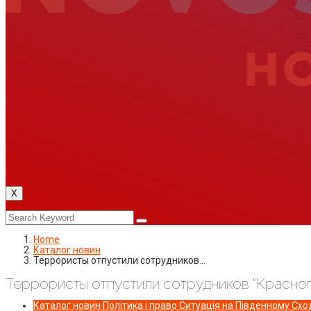
X
Home
Каталог новин
Террористы отпустили сотрудников…
Террористы отпустили сотрудников “Красног
Каталог новин
Політика і право
Ситуація на Південному Сход