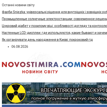
Останні новини світу
Фарби Sniezka: універсальні рішення для внутрішніх і зовнішніх ро
Промышленные солнечные электростанции: современное решени
Цукровий діабет у похилому віці: особливості догляду та контрол
Настенные LCD-дисплеи: где используются, какие бывают и заче
Як організувати день народження в Києві: покроковий гід
06.08.2026