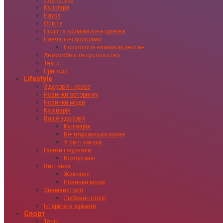
Культура
Наука
Освіта
Події та кримінальна хроніка
Навчальні програми
Психологія взаємовідносин
Автомобіль та суспільство
Театр
Пригоди
Lifestyle
Здоровʼя і краса
Новинки авторинку
Новинки моди
Кулінарія
Ваше здоровʼя
Кулінарія
Вегетаріанська кухня
У світі напоїв
Газети і журнали
Компромат
Виставка
Живопис
Новинки моди
Знаменитості
Любовні історії
Інтервʼю із зірками
Спорт
Теніс