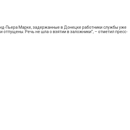
вид-Пьера Марке, задержанные в Донецке работники службы уже
и отпущены. Речь не шла о взятии в заложники”, – отметил пресс-