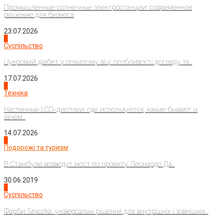
Промышленные солнечные электростанции: современное
решение для бизнеса
23.07.2026
3
Суспільство
Цукровий діабет у похилому віці: особливості догляду та...
17.07.2026
4
Техніка
Настенные LCD-дисплеи: где используются, какие бывают и
зачем...
14.07.2026
1
Подорожі та туризм
В Стамбуле возведут мост по проекту Леонардо Да...
30.06.2019
2
Суспільство
Фарби Sniezka: універсальні рішення для внутрішніх і зовнішніх...