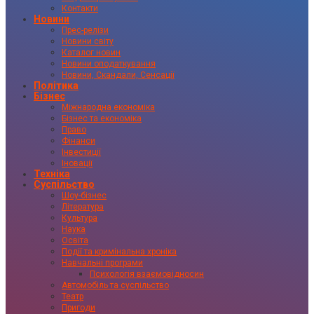
Контакти
Новини
Прес-релізи
Новини світу
Каталог новин
Новини оподаткування
Новини, Скандали, Сенсації
Політика
Бізнес
Міжнародна економіка
Бізнес та економіка
Право
Фінанси
Інвестиції
Іновації
Техніка
Суспільство
Шоу-бізнес
Література
Культура
Наука
Освіта
Події та кримінальна хроніка
Навчальні програми
Психологія взаємовідносин
Автомобіль та суспільство
Театр
Пригоди