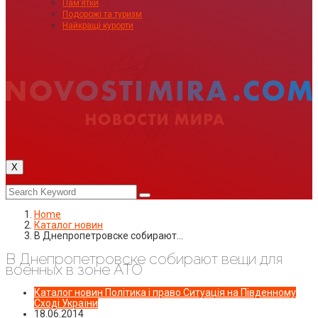
Пам’ятки
Подорожі та туризм
Найкращі курорти
X
Home
Каталог новин
В Днепропетровске собирают…
В Днепропетровске собирают вещи для
военных в зоне АТО
Каталог новин
Політика і право
Ситуація на Південному
Сході України
18.06.2014