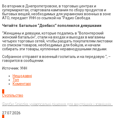
Во вторник в Днепропетровске, в торговых центрах и
супермаркетах, стартовала кампания по сбору продуктов и
бытовых вещей, необходимых для украинских военных в зоне
АТО, передает УНН со ссылкой на “Радио Свобода.
Читайте: Батальон “Донбасс” пополнился девушками
“Женщины и девушки, которые подались в “Волонтерский
женский батальон”, стали на входах и выходах в магазины
четырех торговых сетей, чтобы раздать покупателям листовки
со списком товаров, необходимых для бойцов, и начали
собирать эти товары, купленные неравнодушными людьми.
Собранное отправят в военный госпиталь и на передовую “, –
говорится в сообщении.
Источник: УНН
Нещодавні
Топ
Коментарі
1
Суспільство
Фарби Sniezka: універсальні рішення для внутрішніх і зовнішніх...
27.07.2026
2