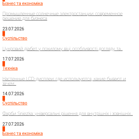
Бізнес та економіка
Промышленные солнечные электростанции: современное
решение для бизнеса
23.07.2026
3
Суспільство
Цукровий діабет у похилому віці: особливості догляду та...
17.07.2026
4
Техніка
Настенные LCD-дисплеи: где используются, какие бывают и
зачем...
14.07.2026
1
Суспільство
Фарби Sniezka: універсальні рішення для внутрішніх і зовнішніх...
27.07.2026
2
Бізнес та економіка