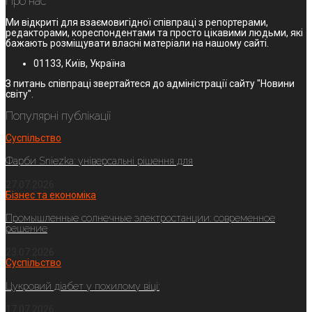
Про нас
Ми відкриті для взаємовигідної співпраці з репортерами,
редакторами, кореспондентами та просто цікавими людьми, які
бажають розміщувати власні матеріали на нашому сайті.
01133, Київ, Україна
З питань співпраці звертайтеся до адміністрації сайту "Новини
світу".
Популярні публікації
Суспільство
Фарби Sniezka: універсальні рішення для
27.07.2026
Бізнес та економіка
Промышленные солнечные электростанции: современное
решение
23.07.2026
Суспільство
Цукровий діабет у похилому віці:
17.07.2026