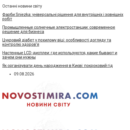
Останні новини світу
Фарби Sniezka: універсальні рішення для внутрішніх і зовнішніх
робіт
Промышленные солнечные электростанции: современное
решение для бизнеса
Цукровий діабет у похилому віці: особливості догляду та
контролю здоров’я
Настенные LCD-дисплеи: где используются, какие бывают и
зачем они нужны
Як організувати день народження в Києві: покроковий гід
09.08.2026