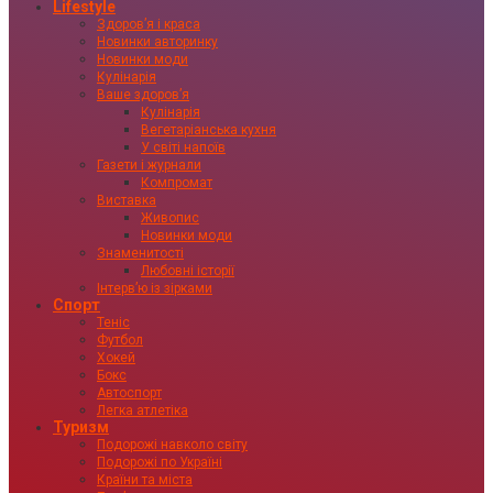
Lifestyle
Здоровʼя і краса
Новинки авторинку
Новинки моди
Кулінарія
Ваше здоровʼя
Кулінарія
Вегетаріанська кухня
У світі напоїв
Газети і журнали
Компромат
Виставка
Живопис
Новинки моди
Знаменитості
Любовні історії
Інтервʼю із зірками
Спорт
Теніс
Футбол
Хокей
Бокс
Автоспорт
Легка атлетіка
Туризм
Подорожі навколо світу
Подорожі по Україні
Країни та міста