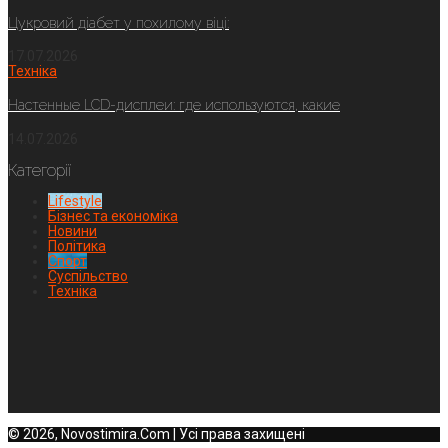
Цукровий діабет у похилому віці:
17.07.2026
Техніка
Настенные LCD-дисплеи: где используются, какие
14.07.2026
Категорії
Lifestyle
Бізнес та економіка
Новини
Політика
Спорт
Суспільство
Техніка
© 2026, Novostimira.Com | Усі права захищені