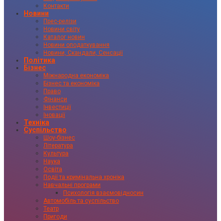
Контакти
Новини
Прес-релізи
Новини світу
Каталог новин
Новини оподаткування
Новини, Скандали, Сенсації
Політика
Бізнес
Міжнародна економіка
Бізнес та економіка
Право
Фінанси
Інвестиції
Іновації
Техніка
Суспільство
Шоу-бізнес
Література
Культура
Наука
Освіта
Події та кримінальна хроніка
Навчальні програми
Психологія взаємовідносин
Автомобіль та суспільство
Театр
Пригоди