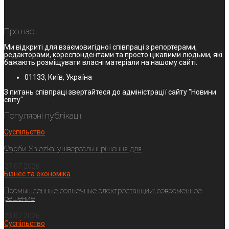
Про нас
Ми відкриті для взаємовигідної співпраці з репортерами,
редакторами, кореспондентами та просто цікавими людьми, які
бажають розміщувати власні матеріали на нашому сайті.
01133, Київ, Україна
З питань співпраці звертайтеся до адміністрації сайту "Новини
світу".
Популярні публікації
Суспільство
Фарби Sniezka: універсальні рішення для
27.07.2026
Бізнес та економіка
Промышленные солнечные электростанции: современное
решение
23.07.2026
Суспільство