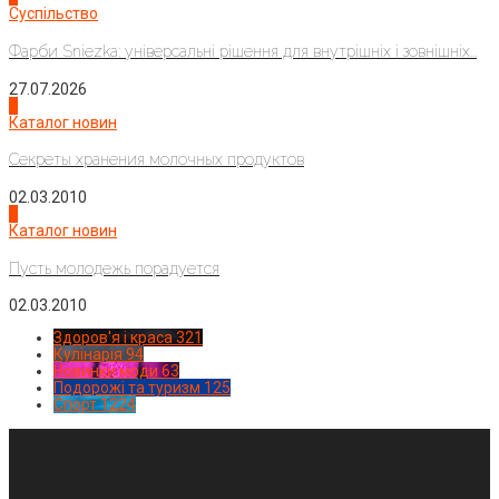
Суспільство
Фарби Sniezka: універсальні рішення для внутрішніх і зовнішніх...
27.07.2026
3
Каталог новин
Секреты хранения молочных продуктов
02.03.2010
4
Каталог новин
Пусть молодежь порадуется
02.03.2010
Здоров'я і краса
321
Кулінарія
94
Новинки моди
63
Подорожі та туризм
125
Спорт
1224