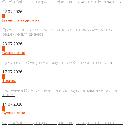
Фарби Sniezka: універсальні рішення для внутрішніх і зовнішніх...
27.07.2026
2
Бізнес та економіка
Промышленные солнечные электростанции: современное
решение для бизнеса
23.07.2026
3
Суспільство
Цукровий діабет у похилому віці: особливості догляду та...
17.07.2026
4
Техніка
Настенные LCD-дисплеи: где используются, какие бывают и
зачем...
14.07.2026
1
Суспільство
Фарби Sniezka: універсальні рішення для внутрішніх і зовнішніх...