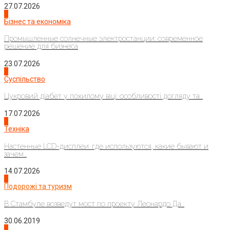
27.07.2026
2
Бізнес та економіка
Промышленные солнечные электростанции: современное
решение для бизнеса
23.07.2026
3
Суспільство
Цукровий діабет у похилому віці: особливості догляду та...
17.07.2026
4
Техніка
Настенные LCD-дисплеи: где используются, какие бывают и
зачем...
14.07.2026
1
Подорожі та туризм
В Стамбуле возведут мост по проекту Леонардо Да...
30.06.2019
2