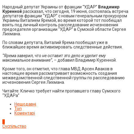
Народный депутат Украины от фракции “УДАР”
Владимир
Куренной
рассказал, что сегодня, 19 июня, состоялась встреча
депутатов фракции “УДАР” с новым генеральным прокурором
Украины Виталием Яремой, во время которой тот пообещал
взять под личный контроль расследование исчезновения
председателя организации “УДАР” в Сумской области Сергея
Лихмана.
По словам депутата, Виталий Ярема пообещал уже в
ближайшее время активизировать следственные действия.
“Ярема заверил, что не оставит это дело и уделит ему
максимальное внимание”
, – добавил Владимир Куренной.
Кроме того, он отметил, что глава МВД Арсен Аваков в
настоящее время рассматривает возможность создания
межведомственной следственной группы по расследованию
исчезновения Сергея Лихмана.
Читайте: Кличко требует найти пропавшего главу Сумского
“УДАРа”
Нещодавні
Топ
Коментарі
1
Суспільство