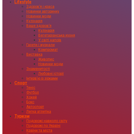
Lifestyle
Здоровʼя і краса
Новинки авторинку
Новинки моди
Кулінарія
Ваше здоровʼя
Кулінарія
Вегетаріанська кухня
У світі напоїв
Газети і журнали
Компромат
Виставка
Живопис
Новинки моди
Знаменитості
Любовні історії
Інтервʼю із зірками
Спорт
Теніс
Футбол
Хокей
Бокс
Автоспорт
Легка атлетіка
Туризм
Подорожі навколо світу
Подорожі по Україні
Країни та міста