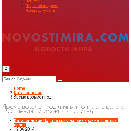
Пам’ятки
Подорожі та туризм
Найкращі курорти
X
Home
Каталог новин
Ярема возьмет под…
Ярема возьмет под личный контроль дело о
похищении «ударовца» Лихмана
Каталог новин
Події та кримінальна хроніка
Політика і
право
19.06.2014