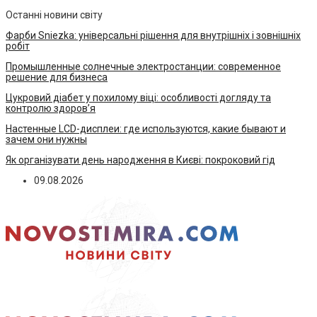
Останні новини світу
Фарби Sniezka: універсальні рішення для внутрішніх і зовнішніх
робіт
Промышленные солнечные электростанции: современное
решение для бизнеса
Цукровий діабет у похилому віці: особливості догляду та
контролю здоров’я
Настенные LCD-дисплеи: где используются, какие бывают и
зачем они нужны
Як організувати день народження в Києві: покроковий гід
09.08.2026