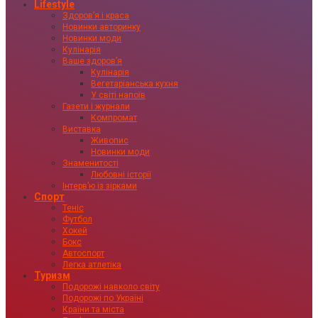
Lifestyle
Здоровʼя і краса
Новинки авторинку
Новинки моди
Кулінарія
Ваше здоровʼя
Кулінарія
Вегетаріанська кухня
У світі напоїв
Газети і журнали
Компромат
Виставка
Живопис
Новинки моди
Знаменитості
Любовні історії
Інтервʼю із зірками
Спорт
Теніс
Футбол
Хокей
Бокс
Автоспорт
Легка атлетіка
Туризм
Подорожі навколо світу
Подорожі по Україні
Країни та міста