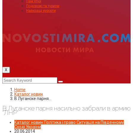
Пам’ятки
Подорожі та туризм
Найкращі курорти
X
Home
Каталог новин
В Луганске парня…
В Луганске парня насильно забрали в армию
“ЛНР”
Каталог новин
Політика і право
Ситуація на Південному
Сході України
20.06.2014