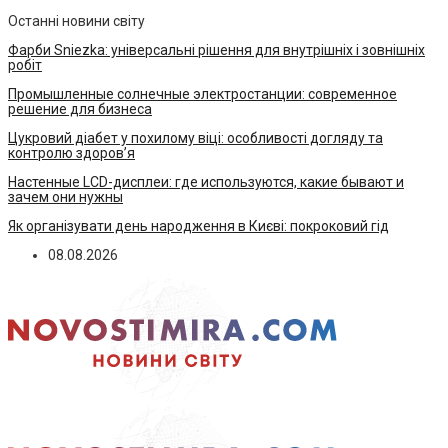
Останні новини світу
Фарби Sniezka: універсальні рішення для внутрішніх і зовнішніх
робіт
Промышленные солнечные электростанции: современное
решение для бизнеса
Цукровий діабет у похилому віці: особливості догляду та
контролю здоров’я
Настенные LCD-дисплеи: где используются, какие бывают и
зачем они нужны
Як організувати день народження в Києві: покроковий гід
08.08.2026