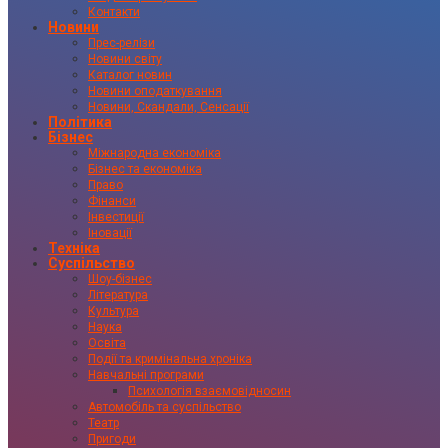
Контакти
Новини
Прес-релізи
Новини світу
Каталог новин
Новини оподаткування
Новини, Скандали, Сенсації
Політика
Бізнес
Міжнародна економіка
Бізнес та економіка
Право
Фінанси
Інвестиції
Іновації
Техніка
Суспільство
Шоу-бізнес
Література
Культура
Наука
Освіта
Події та кримінальна хроніка
Навчальні програми
Психологія взаємовідносин
Автомобіль та суспільство
Театр
Пригоди