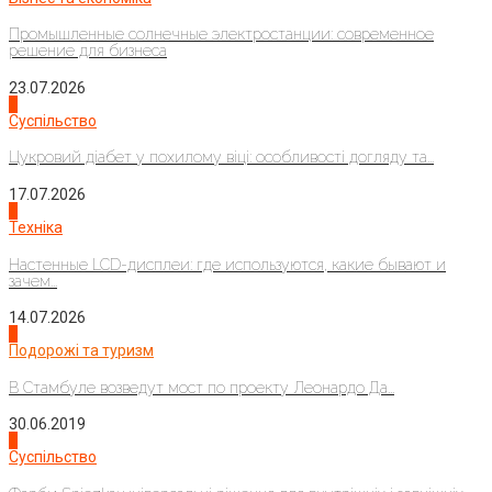
Промышленные солнечные электростанции: современное
решение для бизнеса
23.07.2026
3
Суспільство
Цукровий діабет у похилому віці: особливості догляду та...
17.07.2026
4
Техніка
Настенные LCD-дисплеи: где используются, какие бывают и
зачем...
14.07.2026
1
Подорожі та туризм
В Стамбуле возведут мост по проекту Леонардо Да...
30.06.2019
2
Суспільство