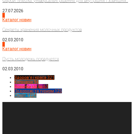
Фарби Sniezka: універсальні рішення для внутрішніх і зовнішніх...
27.07.2026
3
Каталог новин
Секреты хранения молочных продуктов
02.03.2010
4
Каталог новин
Пусть молодежь порадуется
02.03.2010
Здоров'я і краса
321
Кулінарія
94
Новинки моди
63
Подорожі та туризм
125
Спорт
1224