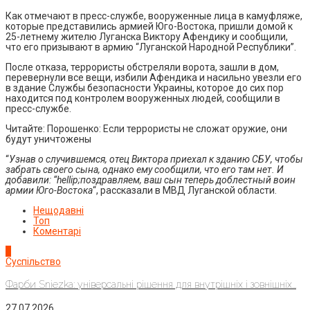
Как отмечают в пресс-службе, вооруженные лица в камуфляже,
которые представились армией Юго-Востока, пришли домой к
25-летнему жителю Луганска Виктору Афендику и сообщили,
что его призывают в армию “Луганской Народной Республики”.
После отказа, террористы обстреляли ворота, зашли в дом,
перевернули все вещи, избили Афендика и насильно увезли его
в здание Службы безопасности Украины, которое до сих пор
находится под контролем вооруженных людей, сообщили в
пресс-службе.
Читайте: Порошенко: Если террористы не сложат оружие, они
будут уничтожены
“
Узнав о случившемся, отец Виктора приехал к зданию СБУ, чтобы
забрать своего сына, однако ему сообщили, что его там нет. И
добавили: “hellip;поздравляем, ваш сын теперь доблестный воин
армии Юго-Востока
“, рассказали в МВД Луганской области.
Нещодавні
Топ
Коментарі
1
Суспільство
Фарби Sniezka: універсальні рішення для внутрішніх і зовнішніх...
27.07.2026