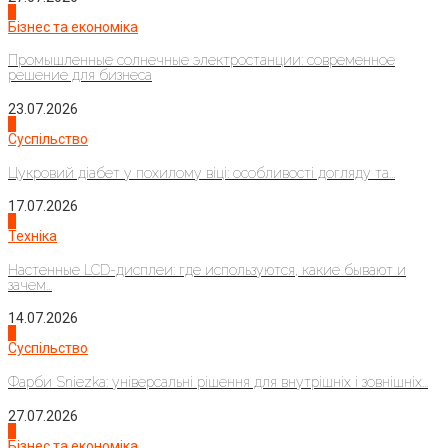
2
Бізнес та економіка
Промышленные солнечные электростанции: современное
решение для бизнеса
23.07.2026
3
Суспільство
Цукровий діабет у похилому віці: особливості догляду та...
17.07.2026
4
Техніка
Настенные LCD-дисплеи: где используются, какие бывают и
зачем...
14.07.2026
1
Суспільство
Фарби Sniezka: універсальні рішення для внутрішніх і зовнішніх...
27.07.2026
2
Бізнес та економіка