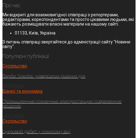
Про нас
Ми відкриті для взаємовигідної співпраці з репортерами,
редакторами, кореспондентами та просто цікавими людьми, які
бажають розміщувати власні матеріали на нашому сайті.
01133, Київ, Україна
З питань співпраці звертайтеся до адміністрації сайту "Новини
світу".
Популярні публікації
Суспільство
Фарби Sniezka: універсальні рішення для
27.07.2026
Бізнес та економіка
Промышленные солнечные электростанции: современное
решение
23.07.2026
Суспільство
Цукровий діабет у похилому віці: