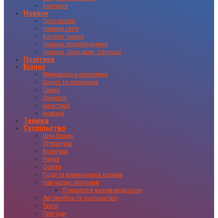
Контакти
Новини
Прес-релізи
Новини світу
Каталог новин
Новини оподаткування
Новини, Скандали, Сенсації
Політика
Бізнес
Міжнародна економіка
Бізнес та економіка
Право
Фінанси
Інвестиції
Іновації
Техніка
Суспільство
Шоу-бізнес
Література
Культура
Наука
Освіта
Події та кримінальна хроніка
Навчальні програми
Психологія взаємовідносин
Автомобіль та суспільство
Театр
Пригоди