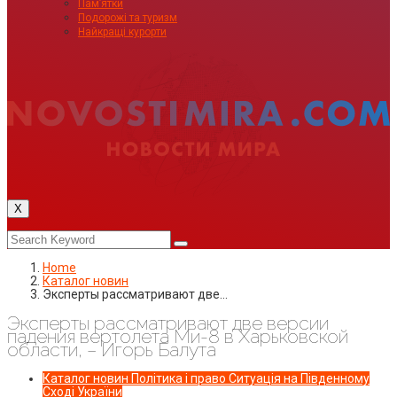
Пам’ятки
Подорожі та туризм
Найкращі курорти
X
Home
Каталог новин
Эксперты рассматривают две…
Эксперты рассматривают две версии
падения вертолета Ми-8 в Харьковской
области, – Игорь Балута
Каталог новин
Політика і право
Ситуація на Південному
Сході України