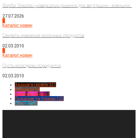
Фарби Sniezka: універсальні рішення для внутрішніх і зовнішніх...
27.07.2026
3
Каталог новин
Секреты хранения молочных продуктов
02.03.2010
4
Каталог новин
Пусть молодежь порадуется
02.03.2010
Здоров'я і краса
321
Кулінарія
94
Новинки моди
63
Подорожі та туризм
125
Спорт
1224