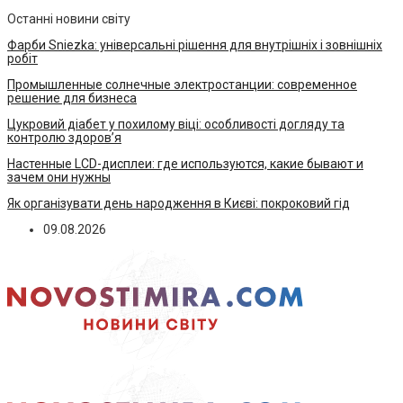
Останні новини світу
Фарби Sniezka: універсальні рішення для внутрішніх і зовнішніх
робіт
Промышленные солнечные электростанции: современное
решение для бизнеса
Цукровий діабет у похилому віці: особливості догляду та
контролю здоров’я
Настенные LCD-дисплеи: где используются, какие бывают и
зачем они нужны
Як організувати день народження в Києві: покроковий гід
09.08.2026