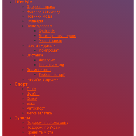
Lifestyle
Здоровʼя і краса
Новинки авторинку
Новинки моди
Кулінарія
Ваше здоровʼя
Кулінарія
Вегетаріанська кухня
У світі напоїв
Газети і журнали
Компромат
Виставка
Живопис
Новинки моди
Знаменитості
Любовні історії
Інтервʼю із зірками
Спорт
Теніс
Футбол
Хокей
Бокс
Автоспорт
Легка атлетіка
Туризм
Подорожі навколо світу
Подорожі по Україні
Країни та міста