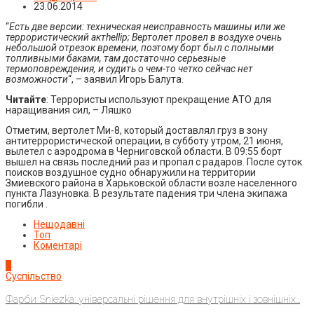
23.06.2014
“
Есть две версии: техническая неисправность машины или же
террористический актhellip; Вертолет провел в воздухе очень
небольшой отрезок времени, поэтому борт был с полными
топливными баками, там достаточно серьезные
термоповреждения, и судить о чем-то четко сейчас нет
возможности
“, – заявил Игорь Балута.
Читайте
: Террористы используют прекращение АТО для
наращивания сил, – Ляшко
Отметим, вертолет Ми-8, который доставлял груз в зону
антитеррористической операции, в субботу утром, 21 июня,
вылетел с аэродрома в Черниговской области. В 09:55 борт
вышел на связь последний раз и пропал с радаров. После суток
поисков воздушное судно обнаружили на территории
Змиевского района в Харьковской области возле населенного
пункта Лазуновка. В результате падения три члена экипажа
погибли .
Нещодавні
Топ
Коментарі
1
Суспільство
Фарби Sniezka: універсальні рішення для внутрішніх і зовнішніх...