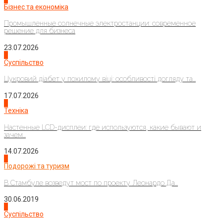
Бізнес та економіка
Промышленные солнечные электростанции: современное
решение для бизнеса
23.07.2026
3
Суспільство
Цукровий діабет у похилому віці: особливості догляду та...
17.07.2026
4
Техніка
Настенные LCD-дисплеи: где используются, какие бывают и
зачем...
14.07.2026
1
Подорожі та туризм
В Стамбуле возведут мост по проекту Леонардо Да...
30.06.2019
2
Суспільство