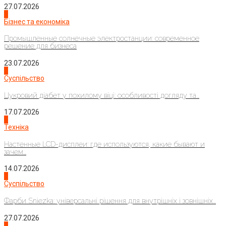
27.07.2026
2
Бізнес та економіка
Промышленные солнечные электростанции: современное
решение для бизнеса
23.07.2026
3
Суспільство
Цукровий діабет у похилому віці: особливості догляду та...
17.07.2026
4
Техніка
Настенные LCD-дисплеи: где используются, какие бывают и
зачем...
14.07.2026
1
Суспільство
Фарби Sniezka: універсальні рішення для внутрішніх і зовнішніх...
27.07.2026
2