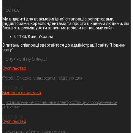
Про нас
Ми відкриті для взаємовигідної співпраці з репортерами,
редакторами, кореспондентами та просто цікавими людьми, які
бажають розміщувати власні матеріали на нашому сайті.
01133, Київ, Україна
З питань співпраці звертайтеся до адміністрації сайту "Новини
світу".
Популярні публікації
Суспільство
Фарби Sniezka: універсальні рішення для
27.07.2026
Бізнес та економіка
Промышленные солнечные электростанции: современное
решение
23.07.2026
Суспільство
Цукровий діабет у похилому віці: