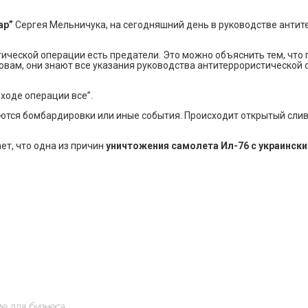
ар”
Сергея Мельничука, на сегодняшний день в руководстве антит
тической операции есть предатели. Это можно объяснить тем, что 
ловам, они знают все указания руководства антитеррористической
 ходе операции все”.
наются бомбардировки или иные события. Происходит открытый сли
ет, что одна из причин
уничтожения самолета Ил-76 с украински
е для бизнеса