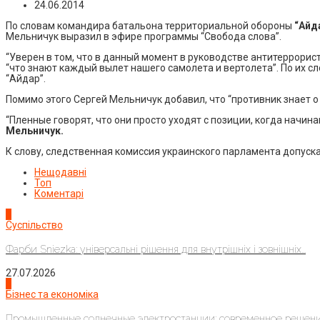
24.06.2014
По словам командира батальона территориальной обороны
“Айд
Мельничук выразил в эфире программы “Свобода слова”.
“Уверен в том, что в данный момент в руководстве антитеррорис
“что знают каждый вылет нашего самолета и вертолета”. По их с
“Айдар”.
Помимо этого Сергей Мельничук добавил, что “противник знает о
“Пленные говорят, что они просто уходят с позиции, когда начи
Мельничук.
К слову, следственная комиссия украинского парламента допуска
Нещодавні
Топ
Коментарі
1
Суспільство
Фарби Sniezka: універсальні рішення для внутрішніх і зовнішніх...
27.07.2026
2
Бізнес та економіка
Промышленные солнечные электростанции: современное решени