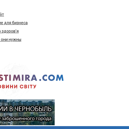
біт
е для бизнеса
ю здоров’я
м они нужны