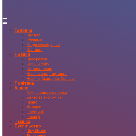
Головна
Про нас
Реклама
Угода користувача
Контакти
Новини
Прес-релізи
Новини світу
Каталог новин
Новини оподаткування
Новини, Скандали, Сенсації
Політика
Бізнес
Міжнародна економіка
Бізнес та економіка
Право
Фінанси
Інвестиції
Іновації
Техніка
Суспільство
Шоу-бізнес
Література