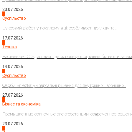
23.07.2026
3
Суспільство
Цукровий діабет у похилому віці: особливості догляду та...
17.07.2026
4
Техніка
Настенные LCD-дисплеи: где используются, какие бывают и зачем..
14.07.2026
1
Суспільство
Фарби Sniezka: універсальні рішення для внутрішніх і зовнішніх...
27.07.2026
2
Бізнес та економіка
Промышленные солнечные электростанции: современное решени
23.07.2026
3