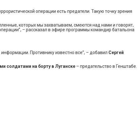
еррористической операции есть предатели. Такую точку зрения
пленные, которых мы захватываем, смеются над нами и говорят,
 операции”, – рассказал в эфире программы командир батальона
в информации. Противнику известно все”, – добавил
Сергей
ми солдатами на борту в Луганске
– предательство в Генштабе.