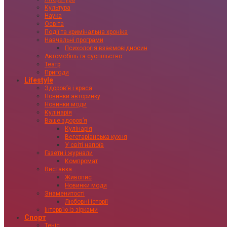
Культура
Наука
Освіта
Події та кримінальна хроніка
Навчальні програми
Психологія взаємовідносин
Автомобіль та суспільство
Театр
Пригоди
Lifestyle
Здоровʼя і краса
Новинки авторинку
Новинки моди
Кулінарія
Ваше здоровʼя
Кулінарія
Вегетаріанська кухня
У світі напоїв
Газети і журнали
Компромат
Виставка
Живопис
Новинки моди
Знаменитості
Любовні історії
Інтервʼю із зірками
Спорт
Теніс