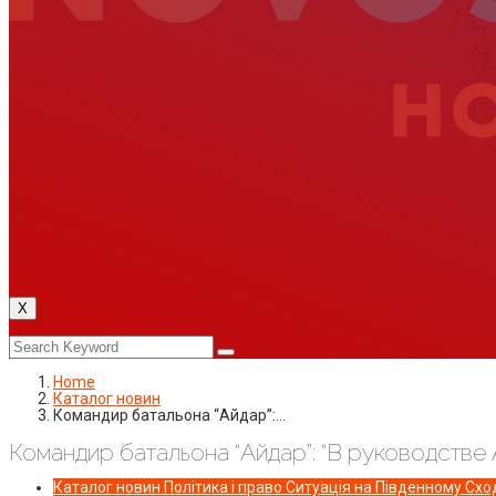
X
Home
Каталог новин
Командир батальона “Айдар”:…
Командир батальона “Айдар”: “В руководстве
Каталог новин
Політика і право
Ситуація на Південному Сход