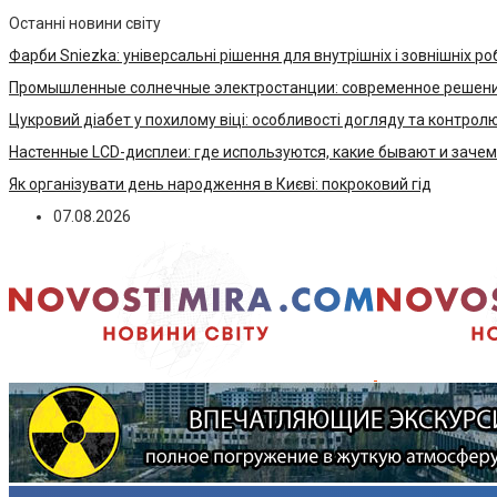
Останні новини світу
Фарби Sniezka: універсальні рішення для внутрішніх і зовнішніх ро
Промышленные солнечные электростанции: современное решени
Цукровий діабет у похилому віці: особливості догляду та контрол
Настенные LCD-дисплеи: где используются, какие бывают и заче
Як організувати день народження в Києві: покроковий гід
07.08.2026