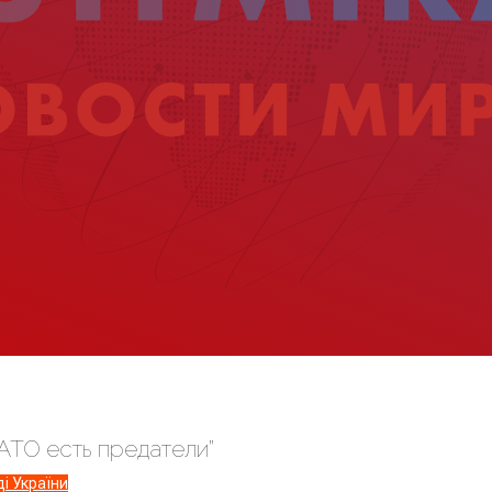
 АТО есть предатели”
і України