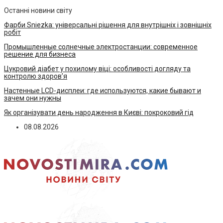
Останні новини світу
Фарби Sniezka: універсальні рішення для внутрішніх і зовнішніх
робіт
Промышленные солнечные электростанции: современное
решение для бизнеса
Цукровий діабет у похилому віці: особливості догляду та
контролю здоров’я
Настенные LCD-дисплеи: где используются, какие бывают и
зачем они нужны
Як організувати день народження в Києві: покроковий гід
08.08.2026