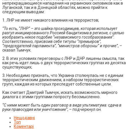
непрекращающиеся нападения на украинских силовиков как в
Луганской, так и в Донецкой областях, можно прийти к
следующим выводам:
1. ЛНР не имеет никакого влияния на террористов;
“То есть, “ЛНР” – это шайка проходимцев, которая использует
разгул инициированного Россией бандитизма в регионе, с целью
изобразить некое подобие “независимого гособразования”.
Соответственно, присвоив себе титулы “премьеров”,
“председателей парламента”, “министров обороны” и прочие”
, –
сказал Тымчук.
2. В этих условиях переговоры с ЛНР и ДНР лишены смысла, так
как речь идет лишь о двух террористических группах из десятка
существующих;
3. Необходимо признать, что Украина столкнулась не с единым
террористическим движением, а набором террористических
групп, каждая из которых преследует собственные цели.
Как считает Дмитрий Тымчук, искать возможность мирного
диалога с этими группами попросту бессмысленно.
“С ними может быть один разговор в виде ультиматума: сдача в
руки правосудия или уничтожение”
, – подчеркнул он.
Нещодавні
Топ
Коментарі