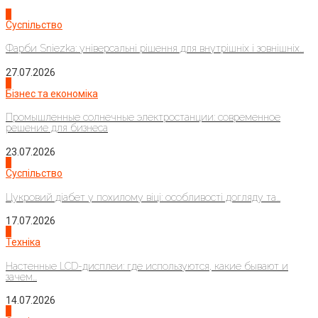
1
Суспільство
Фарби Sniezka: універсальні рішення для внутрішніх і зовнішніх...
27.07.2026
2
Бізнес та економіка
Промышленные солнечные электростанции: современное
решение для бизнеса
23.07.2026
3
Суспільство
Цукровий діабет у похилому віці: особливості догляду та...
17.07.2026
4
Техніка
Настенные LCD-дисплеи: где используются, какие бывают и
зачем...
14.07.2026
1