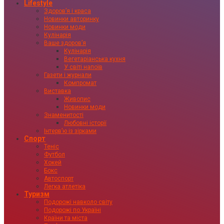
Lifestyle
Здоровʼя і краса
Новинки авторинку
Новинки моди
Кулінарія
Ваше здоровʼя
Кулінарія
Вегетаріанська кухня
У світі напоїв
Газети і журнали
Компромат
Виставка
Живопис
Новинки моди
Знаменитості
Любовні історії
Інтервʼю із зірками
Спорт
Теніс
Футбол
Хокей
Бокс
Автоспорт
Легка атлетіка
Туризм
Подорожі навколо світу
Подорожі по Україні
Країни та міста