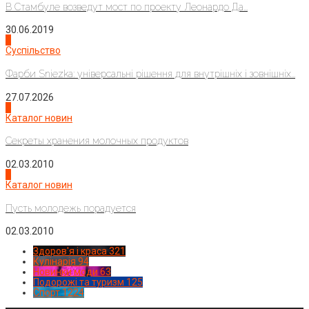
В Стамбуле возведут мост по проекту Леонардо Да...
30.06.2019
2
Суспільство
Фарби Sniezka: універсальні рішення для внутрішніх і зовнішніх...
27.07.2026
3
Каталог новин
Секреты хранения молочных продуктов
02.03.2010
4
Каталог новин
Пусть молодежь порадуется
02.03.2010
Здоров'я і краса
321
Кулінарія
94
Новинки моди
63
Подорожі та туризм
125
Спорт
1224