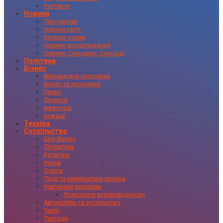
Контакти
Новини
Прес-релізи
Новини світу
Каталог новин
Новини оподаткування
Новини, Скандали, Сенсації
Політика
Бізнес
Міжнародна економіка
Бізнес та економіка
Право
Фінанси
Інвестиції
Іновації
Техніка
Суспільство
Шоу-бізнес
Література
Культура
Наука
Освіта
Події та кримінальна хроніка
Навчальні програми
Психологія взаємовідносин
Автомобіль та суспільство
Театр
Пригоди