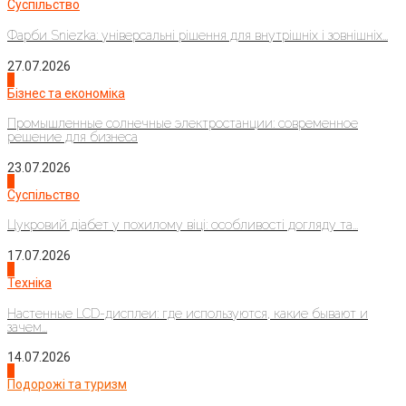
Суспільство
Фарби Sniezka: універсальні рішення для внутрішніх і зовнішніх...
27.07.2026
2
Бізнес та економіка
Промышленные солнечные электростанции: современное
решение для бизнеса
23.07.2026
3
Суспільство
Цукровий діабет у похилому віці: особливості догляду та...
17.07.2026
4
Техніка
Настенные LCD-дисплеи: где используются, какие бывают и
зачем...
14.07.2026
1
Подорожі та туризм