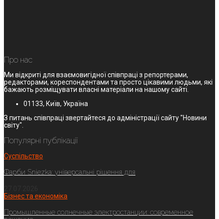
Про нас
Ми відкриті для взаємовигідної співпраці з репортерами,
редакторами, кореспондентами та просто цікавими людьми, які
бажають розміщувати власні матеріали на нашому сайті.
01133, Київ, Україна
З питань співпраці звертайтеся до адміністрації сайту "Новини
світу".
Популярні публікації
Суспільство
Фарби Sniezka: універсальні рішення для
27.07.2026
Бізнес та економіка
Промышленные солнечные электростанции: современное