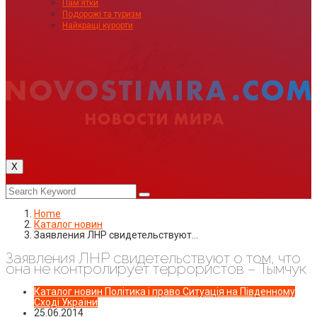
Пам’ятки
Подорожі та туризм
Найкращі курорти
X
Home
Каталог новин
Заявления ЛНР свидетельствуют…
Заявления ЛНР свидетельствуют о том, что
она не контролирует террористов – Тымчук
Каталог новин
Політика і право
Ситуація на Південному
Сході України
25.06.2014