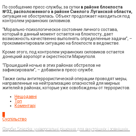
По сообщению пресс-службы, за сутки
в районе блокпоста
№32, расположенного в районе Смелого Луганской области,
ситуация не обострялась. Объект продолжает находиться под
контролем украинских силовиков.
“Морально-психологическое состояние личного состава,
который в данный момент остается на блокпосту, дает
возможность качественно выполнять определенные задачи”, –
прокомментировали ситуацию на блокпосте в ведомстве.
Кроме этого, под контролем украинских силовиков остается
донецкий аэропорт и окрестности Мариуполя.
“Прошедшей ночью в этих районах обстрелов не
зафиксировали”, – добавили в пресс-службе.
Также силы антитеррористической операции проводят меры,
направленные на нейтрализацию опасностей для мирных
жителей в районах, которые уже освобождены от террористов.
Нещодавні
Топ
Коментарі
1
Суспільство
Фарби Sniezka: універсальні рішення для внутрішніх і зовнішніх...