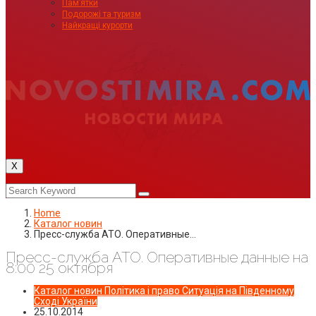
Пам’ятки
Подорожі та туризм
Найкращі курорти
X
Home
Каталог новин
Пресс-служба АТО. Оперативные…
Пресс-служба АТО. Оперативные данные на
8:00 25 октября
Каталог новин
Політика і право
Ситуація на Південному
Сході України
25.10.2014