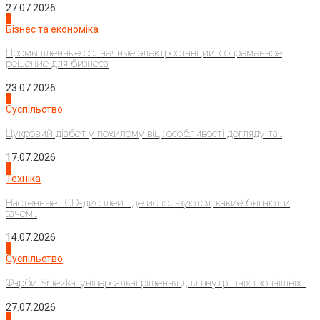
27.07.2026
2
Бізнес та економіка
Промышленные солнечные электростанции: современное
решение для бизнеса
23.07.2026
3
Суспільство
Цукровий діабет у похилому віці: особливості догляду та...
17.07.2026
4
Техніка
Настенные LCD-дисплеи: где используются, какие бывают и
зачем...
14.07.2026
1
Суспільство
Фарби Sniezka: універсальні рішення для внутрішніх і зовнішніх...
27.07.2026
2