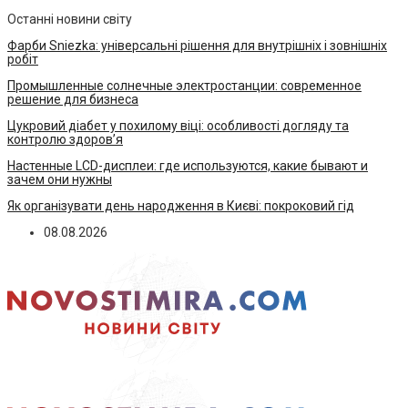
Останні новини світу
Фарби Sniezka: універсальні рішення для внутрішніх і зовнішніх
робіт
Промышленные солнечные электростанции: современное
решение для бизнеса
Цукровий діабет у похилому віці: особливості догляду та
контролю здоров’я
Настенные LCD-дисплеи: где используются, какие бывают и
зачем они нужны
Як організувати день народження в Києві: покроковий гід
08.08.2026