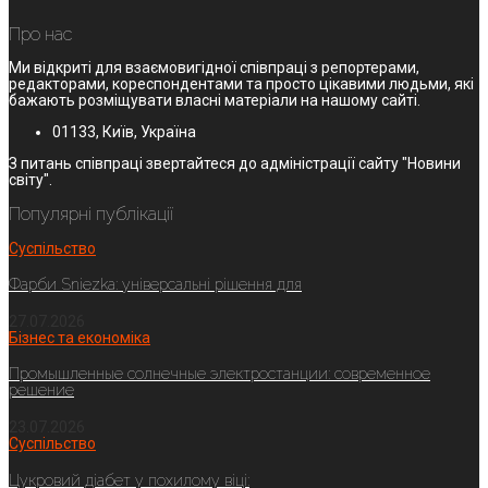
Про нас
Ми відкриті для взаємовигідної співпраці з репортерами,
редакторами, кореспондентами та просто цікавими людьми, які
бажають розміщувати власні матеріали на нашому сайті.
01133, Київ, Україна
З питань співпраці звертайтеся до адміністрації сайту "Новини
світу".
Популярні публікації
Суспільство
Фарби Sniezka: універсальні рішення для
27.07.2026
Бізнес та економіка
Промышленные солнечные электростанции: современное
решение
23.07.2026
Суспільство
Цукровий діабет у похилому віці: