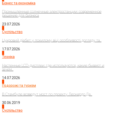
Бізнес та економіка
Промышленные солнечные электростанции: современное
решение для бизнеса
23.07.2026
3
Суспільство
Цукровий діабет у похилому віці: особливості догляду та...
17.07.2026
4
Техніка
Настенные LCD-дисплеи: где используются, какие бывают и
зачем...
14.07.2026
1
Подорожі та туризм
В Стамбуле возведут мост по проекту Леонардо Да...
30.06.2019
2
Суспільство