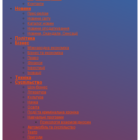
Контакти
Новини
Прес-релізи
Новини світу
Каталог новин
Новини оподаткування
Новини, Скандали, Сенсації
Політика
Бізнес
Міжнародна економіка
Бізнес та економіка
Право
Фінанси
Інвестиції
Іновації
Техніка
Суспільство
Шоу-бізнес
Література
Культура
Наука
Освіта
Події та кримінальна хроніка
Навчальні програми
Психологія взаємовідносин
Автомобіль та суспільство
Театр
Пригоди