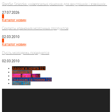
Фарби Sniezka: універсальні рішення для внутрішніх і зовнішніх...
27.07.2026
3
Каталог новин
Секреты хранения молочных продуктов
02.03.2010
4
Каталог новин
Пусть молодежь порадуется
02.03.2010
Здоров'я і краса
321
Кулінарія
94
Новинки моди
63
Подорожі та туризм
125
Спорт
1224