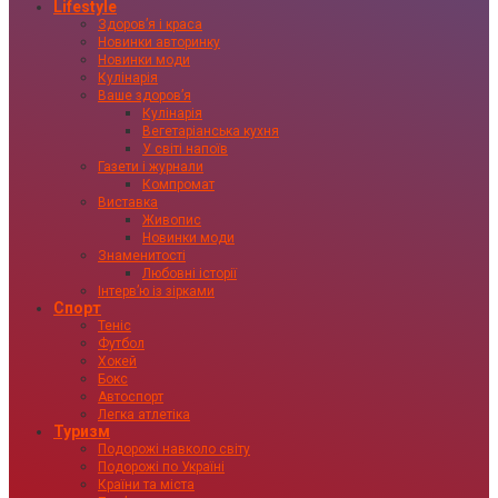
Lifestyle
Здоровʼя і краса
Новинки авторинку
Новинки моди
Кулінарія
Ваше здоровʼя
Кулінарія
Вегетаріанська кухня
У світі напоїв
Газети і журнали
Компромат
Виставка
Живопис
Новинки моди
Знаменитості
Любовні історії
Інтервʼю із зірками
Спорт
Теніс
Футбол
Хокей
Бокс
Автоспорт
Легка атлетіка
Туризм
Подорожі навколо світу
Подорожі по Україні
Країни та міста