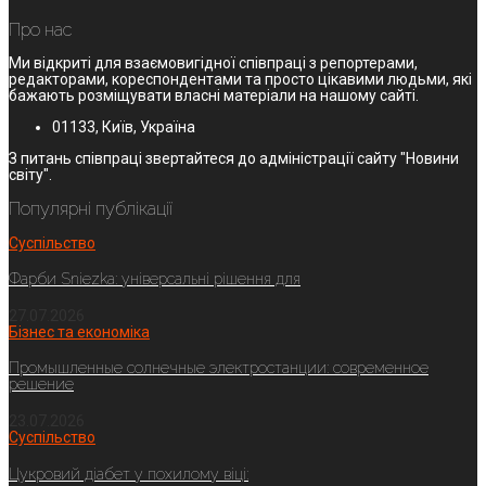
Про нас
Ми відкриті для взаємовигідної співпраці з репортерами,
редакторами, кореспондентами та просто цікавими людьми, які
бажають розміщувати власні матеріали на нашому сайті.
01133, Київ, Україна
З питань співпраці звертайтеся до адміністрації сайту "Новини
світу".
Популярні публікації
Суспільство
Фарби Sniezka: універсальні рішення для
27.07.2026
Бізнес та економіка
Промышленные солнечные электростанции: современное
решение
23.07.2026
Суспільство
Цукровий діабет у похилому віці: