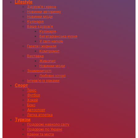
Lifestyle
Здоровʼя і краса
Новинки авторинку
Новинки моди
Кулінарія
Ваше здоровʼя
Кулінарія
Вегетаріанська кухня
У світі напоїв
Газети і журнали
Компромат
Виставка
Живопис
Новинки моди
Знаменитості
Любовні історії
Інтервʼю із зірками
Спорт
Теніс
Футбол
Хокей
Бокс
Автоспорт
Легка атлетіка
Туризм
Подорожі навколо світу
Подорожі по Україні
Країни та міста