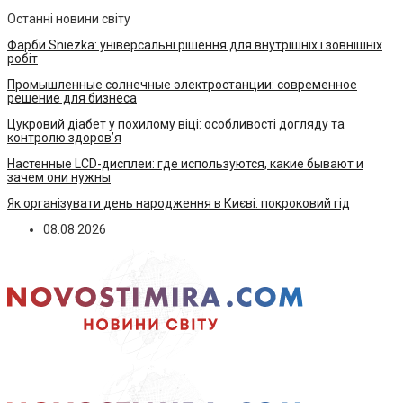
Останні новини світу
Фарби Sniezka: універсальні рішення для внутрішніх і зовнішніх
робіт
Промышленные солнечные электростанции: современное
решение для бизнеса
Цукровий діабет у похилому віці: особливості догляду та
контролю здоров’я
Настенные LCD-дисплеи: где используются, какие бывают и
зачем они нужны
Як організувати день народження в Києві: покроковий гід
08.08.2026