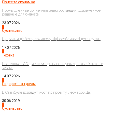
Бізнес та економіка
Промышленные солнечные электростанции: современное
решение для бизнеса
23.07.2026
3
Суспільство
Цукровий діабет у похилому віці: особливості догляду та...
17.07.2026
4
Техніка
Настенные LCD-дисплеи: где используются, какие бывают и
зачем...
14.07.2026
1
Подорожі та туризм
В Стамбуле возведут мост по проекту Леонардо Да...
30.06.2019
2
Суспільство