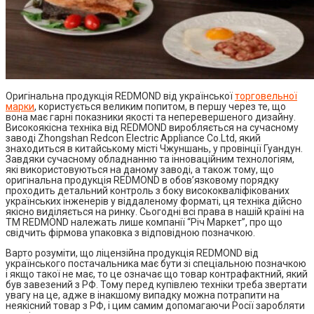
Оригінальна продукція REDMOND від української
торговельної
марки
, користується великим попитом, в першу через те, що
вона має гарні показники якості та неперевершеного дизайну.
Високоякісна техніка від REDMOND виробляється на сучасному
заводі Zhongshan Redcon Electric Appliance Co.Ltd, який
знаходиться в китайському місті Чжуншань, у провінції Гуандун.
Завдяки сучасному обладнанню та інноваційним технологіям,
які використовуються на даному заводі, а також тому, що
оригінальна продукція REDMOND в обов’язковому порядку
проходить детальний контроль з боку висококваліфікованих
українських інженерів у віддаленому форматі, ця техніка дійсно
якісно виділяється на ринку. Сьогодні всі права в нашій країні на
ТМ REDMOND належать лише компанії “Річ Маркет”, про що
свідчить фірмова упаковка з відповідною позначкою.
Варто розуміти, що ліцензійна продукція REDMOND від
українського постачальника має бути зі спеціальною позначкою
і якщо такої не має, то це означає що товар контрафактний, який
був завезений з РФ. Тому перед купівлею техніки треба звертати
увагу на це, адже в інакшому випадку можна потрапити на
неякісний товар з РФ, і цим самим допомагаючи Росії заробляти