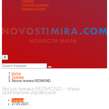
Пам’ятки
Подорожі та туризм
Найкращі курорти
X
Home
Техніка
Якісна техніка REDMOND…
Якісна техніка REDMOND – тільки
оригінальна українська!
Техніка
27.05.2021