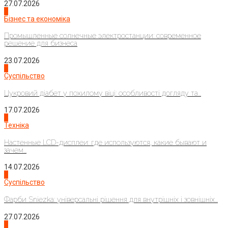
27.07.2026
2
Бізнес та економіка
Промышленные солнечные электростанции: современное
решение для бизнеса
23.07.2026
3
Суспільство
Цукровий діабет у похилому віці: особливості догляду та...
17.07.2026
4
Техніка
Настенные LCD-дисплеи: где используются, какие бывают и
зачем...
14.07.2026
1
Суспільство
Фарби Sniezka: універсальні рішення для внутрішніх і зовнішніх...
27.07.2026
2