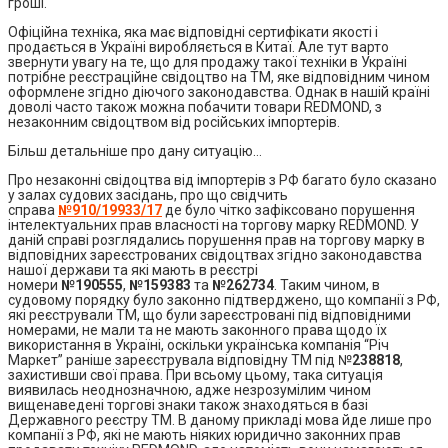
гроші.
Офіційна техніка, яка має відповідні сертифікати якості і
продається в Україні виробляється в Китаї. Але тут варто
звернути увагу на те, що для продажу такої техніки в Україні
потрібне реєстраційне свідоцтво на ТМ, яке відповідним чином
оформлене згідно діючого законодавства. Однак в нашій країні
доволі часто також можна побачити товари REDMOND, з
незаконним свідоцтвом від російських імпортерів.
Більш детальніше про дану ситуацію…
Про незаконні свідоцтва від імпортерів з РФ багато було сказано
у залах судових засідань, про що свідчить
справа
№910/19933/17
де було чітко зафіксовано порушення
інтелектуальних прав власності на торгову марку REDMOND. У
даній справі розглядались порушення прав на торгову марку в
відповідних зареєстрованих свідоцтвах згідно законодавства
нашої держави та які мають в реєстрі
номери
№190555
,
№159383
та
№262734
. Таким чином, в
судовому порядку було законно підтверджено, що компанії з РФ,
які реєстрували ТМ, що були зареєстровані під відповідними
номерами, не мали та не мають законного права щодо їх
використання в Україні, оскільки українська компанія “Річ
Маркет” раніше зареєструвала відповідну ТМ під №
238818
,
захистивши свої права. При всьому цьому, така ситуація
виявилась неоднозначною, адже незрозумілим чином
вищенаведені торгові знаки також знаходяться в базі
Державного реєстру ТМ. В даному прикладі мова йде лише про
компанії з РФ, які не мають ніяких юридично законних прав