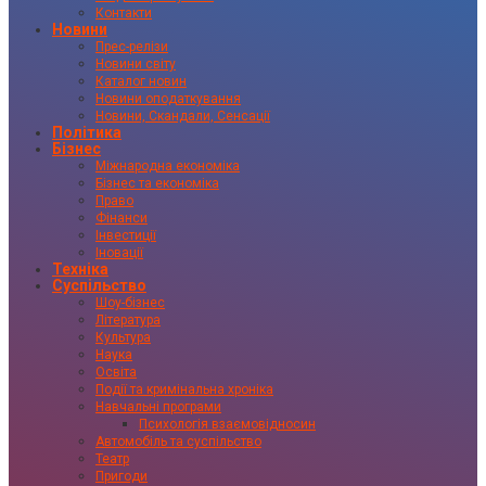
Контакти
Новини
Прес-релізи
Новини світу
Каталог новин
Новини оподаткування
Новини, Скандали, Сенсації
Політика
Бізнес
Міжнародна економіка
Бізнес та економіка
Право
Фінанси
Інвестиції
Іновації
Техніка
Суспільство
Шоу-бізнес
Література
Культура
Наука
Освіта
Події та кримінальна хроніка
Навчальні програми
Психологія взаємовідносин
Автомобіль та суспільство
Театр
Пригоди