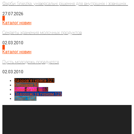
Фарби Sniezka: універсальні рішення для внутрішніх і зовнішніх...
27.07.2026
3
Каталог новин
Секреты хранения молочных продуктов
02.03.2010
4
Каталог новин
Пусть молодежь порадуется
02.03.2010
Здоров'я і краса
321
Кулінарія
94
Новинки моди
63
Подорожі та туризм
125
Спорт
1224