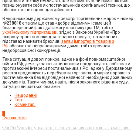
продавати техніку REDMOND, але натомість вони намагаються
позиціонувати себе як постачальників оригінальної техніки, що
абсолютно не відповідає дійсності.
В українському державному реєстрі торгівельних марок – номер
№
238818
є таким що став «добре відомим» і саме цей
беззаперечний факт дає змогу власнику цієї ТМ, тобто
українському підприємцеві
, згідно з Законом України «Про
охорону прав на знаки для товарів і послуг», на законних
підставах називати брехливі
заяви імпортерів товарів з
РФ
абсолютно неправомірними діями, тобто проявом
недобросовісної конкуренції.
Така ситуація доволі прикра, адже на фоні повномасштабної
війни з РФ, деякі українські чиновники продовжують лобіювати
протизаконні інтереси постачальника з РФ, адже у Державному
реєстрі продовжують перебувати торговельні марки ворожого
постачальника без відповідної наявності необхідних дозвільних
документів. Таким чином, навіть після законного рішення суду,
ситуація лишається без змін.
Нещодавні
Топ
Коментарі
1
Суспільство
Фарби Sniezka: універсальні рішення для внутрішніх і зовнішніх...