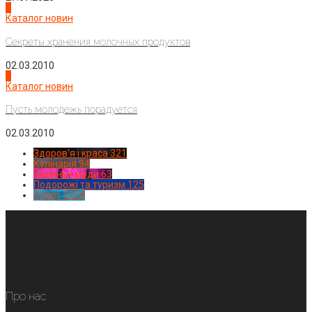
3
Каталог новин
Секреты хранения молочных продуктов
02.03.2010
4
Каталог новин
Пусть молодежь порадуется
02.03.2010
Здоров'я і краса
321
Кулінарія
94
Новинки моди
63
Подорожі та туризм
125
Спорт
1224
Про нас