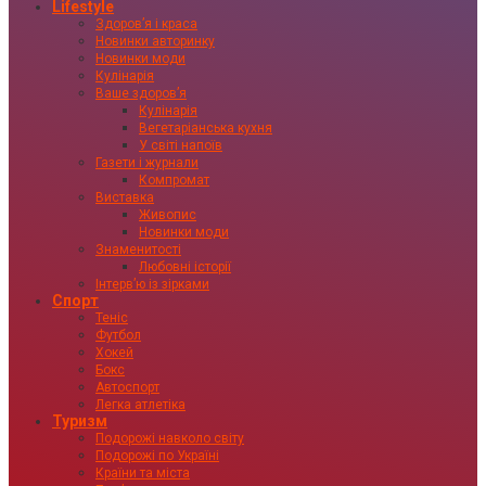
Lifestyle
Здоровʼя і краса
Новинки авторинку
Новинки моди
Кулінарія
Ваше здоровʼя
Кулінарія
Вегетаріанська кухня
У світі напоїв
Газети і журнали
Компромат
Виставка
Живопис
Новинки моди
Знаменитості
Любовні історії
Інтервʼю із зірками
Спорт
Теніс
Футбол
Хокей
Бокс
Автоспорт
Легка атлетіка
Туризм
Подорожі навколо світу
Подорожі по Україні
Країни та міста