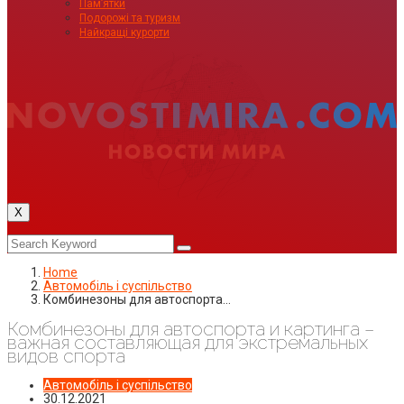
Пам’ятки
Подорожі та туризм
Найкращі курорти
X
Home
Автомобіль і суспільство
Комбинезоны для автоспорта…
Комбинезоны для автоспорта и картинга –
важная составляющая для экстремальных
видов спорта
Автомобіль і суспільство
30.12.2021