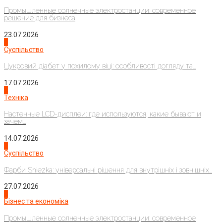
Промышленные солнечные электростанции: современное
решение для бизнеса
23.07.2026
3
Суспільство
Цукровий діабет у похилому віці: особливості догляду та...
17.07.2026
4
Техніка
Настенные LCD-дисплеи: где используются, какие бывают и
зачем...
14.07.2026
1
Суспільство
Фарби Sniezka: універсальні рішення для внутрішніх і зовнішніх...
27.07.2026
2
Бізнес та економіка
Промышленные солнечные электростанции: современное