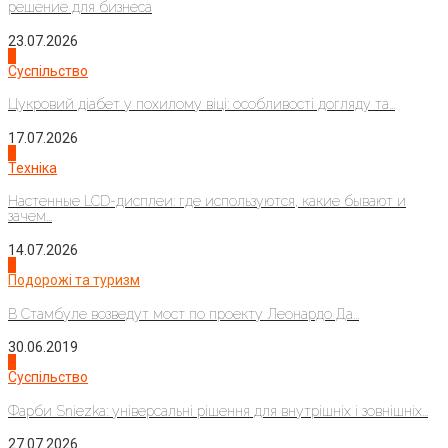
решение для бизнеса
23.07.2026
3
Суспільство
Цукровий діабет у похилому віці: особливості догляду та...
17.07.2026
4
Техніка
Настенные LCD-дисплеи: где используются, какие бывают и
зачем...
14.07.2026
1
Подорожі та туризм
В Стамбуле возведут мост по проекту Леонардо Да...
30.06.2019
2
Суспільство
Фарби Sniezka: універсальні рішення для внутрішніх і зовнішніх...
27.07.2026