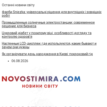
Останні новини світу
Фарби Sniezka: універсальні рішення для внутрішніх і зовнішніх
робіт
Промышленные солнечные электростанции: современное
решение для бизнеса
Цукровий діабет у похилому віці: особливості догляду та
контролю здоров’я
Настенные LCD-дисплеи: где используются, какие бывают и
зачем они нужны
Як організувати день народження в Києві: покроковий гід
06.08.2026