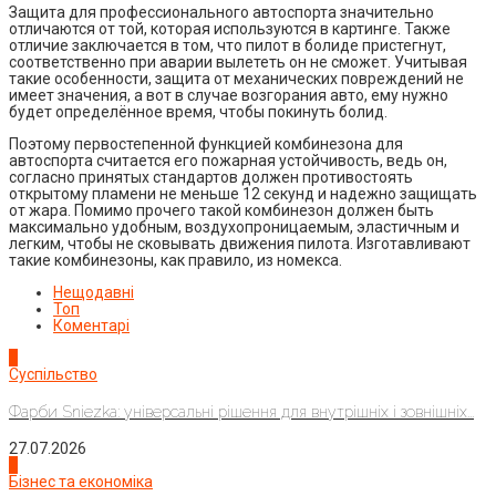
Защита для профессионального автоспорта значительно
отличаются от той, которая используются в картинге. Также
отличие заключается в том, что пилот в болиде пристегнут,
соответственно при аварии вылететь он не сможет. Учитывая
такие особенности, защита от механических повреждений не
имеет значения, а вот в случае возгорания авто, ему нужно
будет определённое время, чтобы покинуть болид.
Поэтому первостепенной функцией комбинезона для
автоспорта считается его пожарная устойчивость, ведь он,
согласно принятых стандартов должен противостоять
открытому пламени не меньше 12 секунд и надежно защищать
от жара. Помимо прочего такой комбинезон должен быть
максимально удобным, воздухопроницаемым, эластичным и
легким, чтобы не сковывать движения пилота. Изготавливают
такие комбинезоны, как правило, из номекса.
Нещодавні
Топ
Коментарі
1
Суспільство
Фарби Sniezka: універсальні рішення для внутрішніх і зовнішніх...
27.07.2026
2
Бізнес та економіка