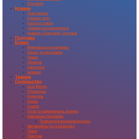
Контакти
Новини
Прес-релізи
Новини світу
Каталог новин
Новини оподаткування
Новини, Скандали, Сенсації
Політика
Бізнес
Міжнародна економіка
Бізнес та економіка
Право
Фінанси
Інвестиції
Іновації
Техніка
Суспільство
Шоу-бізнес
Література
Культура
Наука
Освіта
Події та кримінальна хроніка
Навчальні програми
Психологія взаємовідносин
Автомобіль та суспільство
Театр
Пригоди