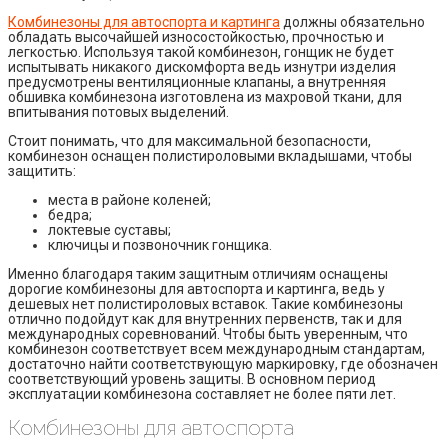
Комбинезоны для автоспорта и картинга
должны обязательно
обладать высочайшей износостойкостью, прочностью и
легкостью. Используя такой комбинезон, гонщик не будет
испытывать никакого дискомфорта ведь изнутри изделия
предусмотрены вентиляционные клапаны, а внутренняя
обшивка комбинезона изготовлена из махровой ткани, для
впитывания потовых выделений.
Стоит понимать, что для максимальной безопасности,
комбинезон оснащен полистироловыми вкладышами, чтобы
защитить:
места в районе коленей;
бедра;
локтевые суставы;
ключицы и позвоночник гонщика.
Именно благодаря таким защитным отличиям оснащены
дорогие комбинезоны для автоспорта и картинга, ведь у
дешевых нет полистироловых вставок. Такие комбинезоны
отлично подойдут как для внутренних первенств, так и для
международных соревнований. Чтобы быть уверенным, что
комбинезон соответствует всем международным стандартам,
достаточно найти соответствующую маркировку, где обозначен
соответствующий уровень защиты. В основном период
эксплуатации комбинезона составляет не более пяти лет.
Комбинезоны для автоспорта