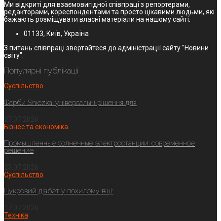
Ми відкриті для взаємовигідної співпраці з репортерами,
редакторами, кореспондентами та просто цікавими людьми, які
бажають розміщувати власні матеріали на нашому сайті.
01133, Київ, Україна
З питань співпраці звертайтеся до адміністрації сайту "Новини
світу".
Популярні публікації
Суспільство
Фарби Sniezka: універсальні рішення для
27.07.2026
Бізнес та економіка
Промышленные солнечные электростанции: современное
решение
23.07.2026
Суспільство
Цукровий діабет у похилому віці:
17.07.2026
Техніка