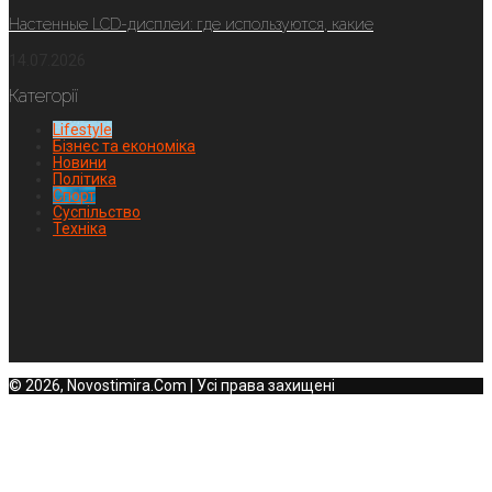
Настенные LCD-дисплеи: где используются, какие
14.07.2026
Категорії
Lifestyle
Бізнес та економіка
Новини
Політика
Спорт
Суспільство
Техніка
© 2026, Novostimira.Com | Усі права захищені